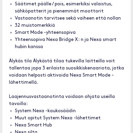
Säätimet päälle / pois, esimerkiksi valaistus,
sähköpatterit ja pienemmät moottorit
Vastaanotin tarvitsee sekä vaiheen että nollan
32 muistomerkkiä
Smart Mode -yhteensopiva
Yhteensopiva Nexa Bridge X: n ja Nexa smart
hubin kanssa
Älykäs tila Älykästä tilaa tukevilla laitteilla voit
tallentaa jopa 3 erilaista suosikkiskenaariota, jotka
voidaan helposti aktivoida Nexa Smart Mode -
lähettimellä.
Laajennusvastaanotinta voidaan ohjata useilla
tavoilla:
System Nexa -kaukosäädin
Muut opitut System Nexa -lähettimet
Nexa Smart Hub
Nexa silta