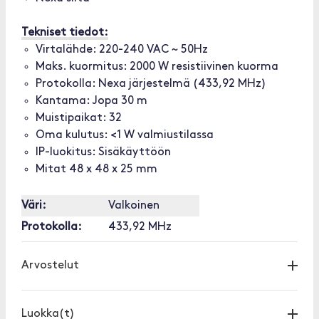
Tekniset tiedot:
Virtalähde: 220-240 VAC ~ 50Hz
Maks. kuormitus: 2000 W resistiivinen kuorma
Protokolla: Nexa järjestelmä (433,92 MHz)
Kantama: Jopa 30 m
Muistipaikat: 32
Oma kulutus: <1 W valmiustilassa
IP-luokitus: Sisäkäyttöön
Mitat 48 x 48 x 25 mm
Väri:
Valkoinen
Protokolla:
433,92 MHz
Arvostelut
Luokka(t)