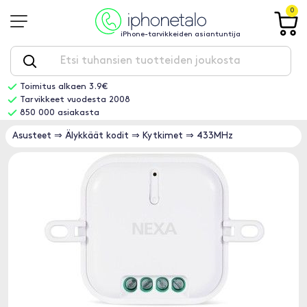
0
iPhone-tarvikkeiden asiantuntija
Toimitus alkaen 3.9€
Tarvikkeet vuodesta 2008
850 000 asiakasta
Asusteet
⇒
Älykkäät kodit
⇒
Kytkimet
⇒
433MHz