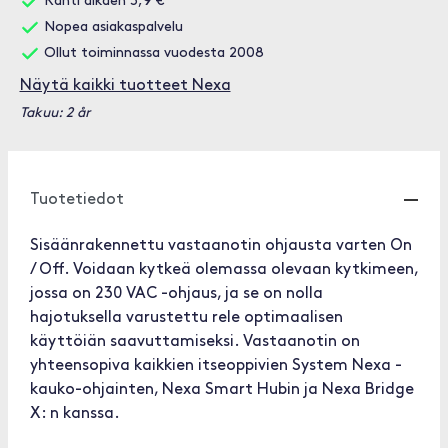
Rahti alkaen 3,9 €
Nopea asiakaspalvelu
Ollut toiminnassa vuodesta 2008
Näytä kaikki tuotteet Nexa
Takuu: 2 år
Tuotetiedot
Sisäänrakennettu vastaanotin ohjausta varten On
/ Off. Voidaan kytkeä olemassa olevaan kytkimeen,
jossa on 230 VAC -ohjaus, ja se on nolla
hajotuksella varustettu rele optimaalisen
käyttöiän saavuttamiseksi. Vastaanotin on
yhteensopiva kaikkien itseoppivien System Nexa -
kauko-ohjainten, Nexa Smart Hubin ja Nexa Bridge
X: n kanssa.