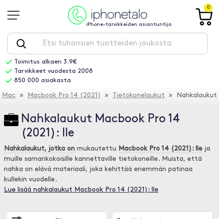
0
iPhone-tarvikkeiden asiantuntija
Toimitus alkaen 3.9€
Tarvikkeet vuodesta 2008
850 000 asiakasta
Mac
»
Macbook Pro 14 (2021)
»
Tietokonelaukut
» Nahkalaukut
Nahkalaukut Macbook Pro 14
(2021): lle
Nahkalaukut, jotka on
mukautettu
Macbook Pro 14 (2021): lle
ja
muille samankokoisille kannettaville tietokoneille. Muista, että
nahka on elävä materiaali, joka kehittää enemmän patinaa
kullekin vuodelle.
Lue lisää nahkalaukut Macbook Pro 14 (2021): lle