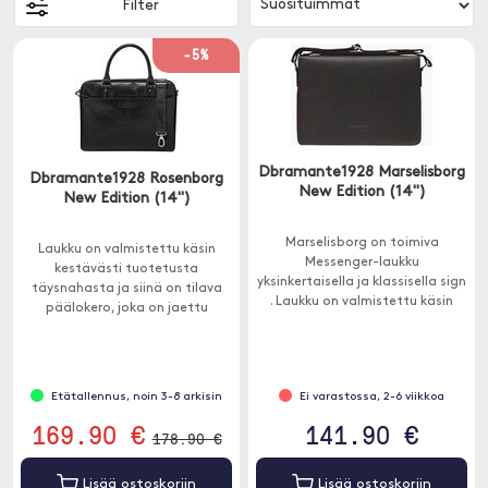
Filter
-5%
Dbramante1928 Marselisborg
Dbramante1928 Rosenborg
New Edition (14")
New Edition (14'')
Marselisborg on toimiva
Laukku on valmistettu käsin
Messenger-laukku
kestävästi tuotetusta
yksinkertaisella ja klassisella sign
täysnahasta ja siinä on tilava
. Laukku on valmistettu käsin
päälokero, joka on jaettu
kestävästi tuotetusta
kahteen osaan.
täysjyvänahasta.
Etätallennus, noin 3-8 arkisin
Ei varastossa, 2-6 viikkoa
169.90 €
141.90 €
178.90 €
Lisää ostoskoriin
Lisää ostoskoriin