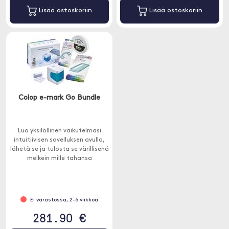
Lisää ostoskoriin
Lisää ostoskoriin
Colop e-mark Go Bundle
Luo yksilöllinen vaikutelmasi
intuitiivisen sovelluksen avulla,
lähetä se ja tulosta se värillisenä
melkein mille tahansa
imukykyiselle pinnalle.
Ei varastossa, 2-6 viikkoa
281.90 €