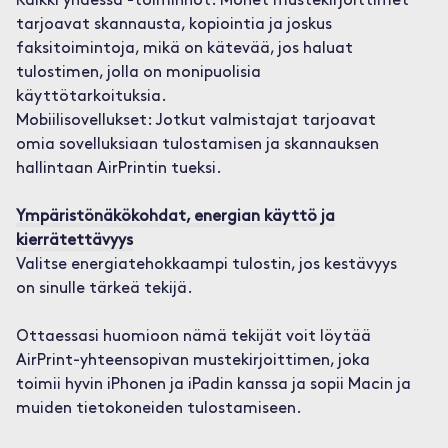
Kaikki yhdessä -toiminnot: Monet mustekirjoittimet
tarjoavat skannausta, kopiointia ja joskus
faksitoimintoja, mikä on kätevää, jos haluat
tulostimen, jolla on monipuolisia
käyttötarkoituksia.
Mobiilisovellukset: Jotkut valmistajat tarjoavat
omia sovelluksiaan tulostamisen ja skannauksen
hallintaan AirPrintin tueksi.
Ympäristönäkökohdat, energian käyttö ja
kierrätettävyys
Valitse energiatehokkaampi tulostin, jos kestävyys
on sinulle tärkeä tekijä.
Ottaessasi huomioon nämä tekijät voit löytää
AirPrint-yhteensopivan mustekirjoittimen, joka
toimii hyvin iPhonen ja iPadin kanssa ja sopii Macin ja
muiden tietokoneiden tulostamiseen.