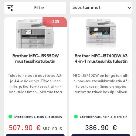
Filter
-23%
Brother MFC-J5955DW
Brother MFC-J5740DW A3
mustesuihkutulostin
4-in-1 mustesuihkutulostin
Tulosta helposti näyttäviä A3-
MFC-J5740DW on langaton all-
ja A4-asiakirjoja. Täydellinen
in-one-mustesuihkutulostin A3-
niille, jotka tarvitsevat all-in-
tulostukseen. Siinä on nopea
one-tulostimen, joka tuottaa
automaattinen kaksipuolinen
luotettavasti korkealaatuisia
A4-tulostus ja 2 x 250 A3-
asiakirjoja.
paperilokeron lisäetu.
Etätallennus, noin 3-8 arkisin
Etätallennus, noin 3-8 arkisin
507.90 €
386.90 €
657.90 €