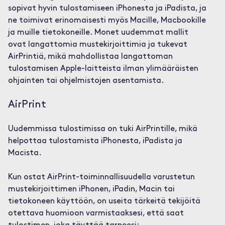
sopivat hyvin tulostamiseen iPhonesta ja iPadista, ja
ne toimivat erinomaisesti myös Macille, Macbookille
ja muille tietokoneille. Monet uudemmat mallit
ovat langattomia mustekirjoittimia ja tukevat
AirPrintiä, mikä mahdollistaa langattoman
tulostamisen Apple-laitteista ilman ylimääräisten
ohjainten tai ohjelmistojen asentamista.
AirPrint
Uudemmissa tulostimissa on tuki AirPrintille, mikä
helpottaa tulostamista iPhonesta, iPadista ja
Macista.
Kun ostat AirPrint-toiminnallisuudella varustetun
mustekirjoittimen iPhonen, iPadin, Macin tai
tietokoneen käyttöön, on useita tärkeitä tekijöitä
otettava huomioon varmistaaksesi, että saat