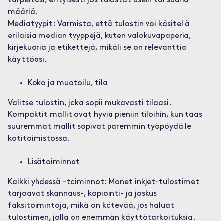
tarpeitasi, erityisesti jos tulostat usein tai suuria
määriä.
Mediatyypit: Varmista, että tulostin voi käsitellä
erilaisia median tyyppejä, kuten valokuvapaperia,
kirjekuoria ja etikettejä, mikäli se on relevanttia
käyttöösi.
Koko ja muotoilu, tila
Valitse tulostin, joka sopii mukavasti tilaasi.
Kompaktit mallit ovat hyviä pieniin tiloihin, kun taas
suuremmat mallit sopivat paremmin työpöydälle
kotitoimistossa.
Lisätoiminnot
Kaikki yhdessä -toiminnot: Monet inkjet-tulostimet
tarjoavat skannaus-, kopiointi- ja joskus
faksitoimintoja, mikä on kätevää, jos haluat
tulostimen, jolla on enemmän käyttötarkoituksia.