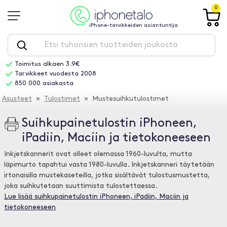
0
iPhone-tarvikkeiden asiantuntija
Toimitus alkaen 3.9€
Tarvikkeet vuodesta 2008
850 000 asiakasta
Asusteet
»
Tulostimet
» Mustesuihkutulostimet
Suihkupainetulostin iPhoneen,
iPadiin, Maciin ja tietokoneeseen
Inkjetskannerit ovat olleet olemassa 1960-luvulta, mutta
läpimurto tapahtui vasta 1980-luvulla. Inkjetskanneri täytetään
irtonaisilla mustekaseteilla, jotka sisältävät tulostusmustetta,
joka suihkutetaan suuttimista tulostettaessa.
Lue lisää suihkupainetulostin iPhoneen, iPadiin, Maciin ja
tietokoneeseen