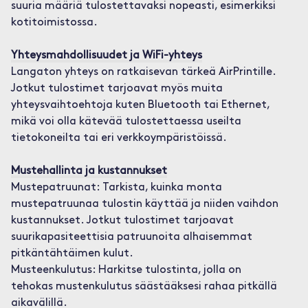
suuria määriä tulostettavaksi nopeasti, esimerkiksi
kotitoimistossa.
Yhteysmahdollisuudet ja WiFi-yhteys
Langaton yhteys on ratkaisevan tärkeä AirPrintille.
Jotkut tulostimet tarjoavat myös muita
yhteysvaihtoehtoja kuten Bluetooth tai Ethernet,
mikä voi olla kätevää tulostettaessa useilta
tietokoneilta tai eri verkkoympäristöissä.
Mustehallinta ja kustannukset
Mustepatruunat: Tarkista, kuinka monta
mustepatruunaa tulostin käyttää ja niiden vaihdon
kustannukset. Jotkut tulostimet tarjoavat
suurikapasiteettisia patruunoita alhaisemmat
pitkäntähtäimen kulut.
Musteenkulutus: Harkitse tulostinta, jolla on
tehokas mustenkulutus säästääksesi rahaa pitkällä
aikavälillä.