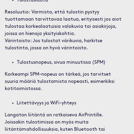
Tulostuslaatu
Resoluutio: Varmista, että tulostin pystyy
tuottamaan tarvittavaa laatua, erityisesti jos aiot
tulostaa korkealaatuisia valokuvia tai asiakirjoja,
joissa on hienoja yksityiskohtia.
Värintoisto: Jos tulostat värikuvia, harkitse
tulostinta, jossa on hyvä värintoisto.
Tulostusnopeus, sivua minuutissa (SPM)
Korkeampi SPM-nopeus on tärkeä, jos tarvitset
suuria määriä tulostamista nopeasti, esimerkiksi
kotitoimistossa.
Liitettävyys ja WiFi-yhteys
Langaton liitäntä on ratkaiseva AirPrintille.
Joissakin tulostimissa on myös muita
liitäntämahdollisuuksia, kuten Bluetooth tai