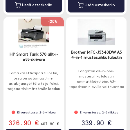
Lisää ostoskoriin
Lisää ostoskoriin
-20%
Brother MFC-J5340DW A3
HP Smart Tank 570 allt-i-
4-in-1 mustesuihkutulostin
ett-skrivare
Langaton all-in-one-
Tämä kasettivapaa tulostin,
mustesuihkutulostin
jossa on automaattinen
ammattikäyttöön. A3-
asiakirjansyöttölaite ja faksi,
kapasiteetin avulla voit tuottaa
tarjoaa tinkimättömän laadun
vaivattomasti erilaisia A3- ja
ja jopa 3 vuoden musteen
A4-väriasiakirjoja.
pakkauksessa.
Ei varastossa, 2-6 viikkoa
Ei varastossa, 2-6 viikkoa
326.90 €
339.90 €
407.90 €