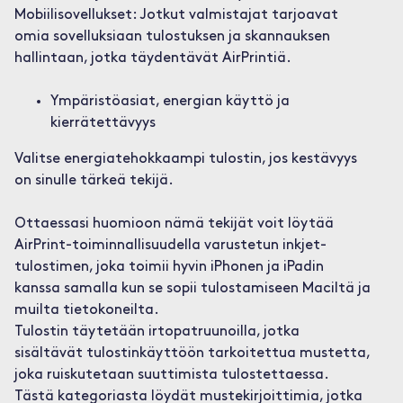
Mobiilisovellukset: Jotkut valmistajat tarjoavat
omia sovelluksiaan tulostuksen ja skannauksen
hallintaan, jotka täydentävät AirPrintiä.
Ympäristöasiat, energian käyttö ja
kierrätettävyys
Valitse energiatehokkaampi tulostin, jos kestävyys
on sinulle tärkeä tekijä.
Ottaessasi huomioon nämä tekijät voit löytää
AirPrint-toiminnallisuudella varustetun inkjet-
tulostimen, joka toimii hyvin iPhonen ja iPadin
kanssa samalla kun se sopii tulostamiseen Maciltä ja
muilta tietokoneilta.
Tulostin täytetään irtopatruunoilla, jotka
sisältävät tulostinkäyttöön tarkoitettua mustetta,
joka ruiskutetaan suuttimista tulostettaessa.
Tästä kategoriasta löydät mustekirjoittimia, jotka