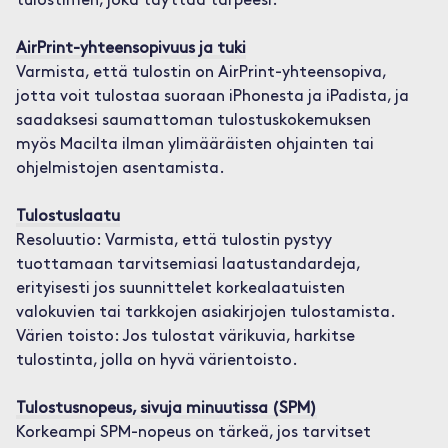
tulostimen, joka täyttää tarpeesi:
AirPrint-yhteensopivuus ja tuki
Varmista, että tulostin on AirPrint-yhteensopiva,
jotta voit tulostaa suoraan iPhonesta ja iPadista, ja
saadaksesi saumattoman tulostuskokemuksen
myös Macilta ilman ylimääräisten ohjainten tai
ohjelmistojen asentamista.
Tulostuslaatu
Resoluutio: Varmista, että tulostin pystyy
tuottamaan tarvitsemiasi laatustandardeja,
erityisesti jos suunnittelet korkealaatuisten
valokuvien tai tarkkojen asiakirjojen tulostamista.
Värien toisto: Jos tulostat värikuvia, harkitse
tulostinta, jolla on hyvä värientoisto.
Tulostusnopeus, sivuja minuutissa (SPM)
Korkeampi SPM-nopeus on tärkeä, jos tarvitset