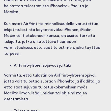
Uudemmat tulostimet tukevat AirPrintiä, joka
helpottaa tulostamista iPhonelta, iPadilta ja
Macilta.
Kun ostat AirPrint-toiminnallisuudella varustettua
inkjet-tulostinta käytettäväksi iPhonen, iPadin,
Macin tai tietokoneen kanssa, on useita tärkeitä
tekijöitä, jotka on otettava huomioon
varmistaaksesi, että saat tulostimen, joka täyttää
tarpeesi:
AirPrint-yhteensopivuus ja tuki
Varmista, että tulostin on AirPrint-yhteensopiva,
jotta voit tulostaa suoraan iPhonelta ja iPadilta, ja
että saat sujuvan tulostuskokemuksen myös
Macilta ilman lisäajureiden tai ohjelmistojen
asentamista.