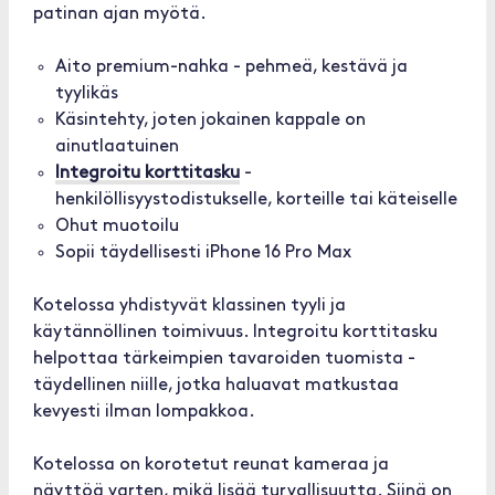
patinan ajan myötä.
Aito premium-nahka - pehmeä, kestävä ja
tyylikäs
Käsintehty, joten jokainen kappale on
ainutlaatuinen
Integroitu korttitasku
-
henkilöllisyystodistukselle, korteille tai käteiselle
Ohut muotoilu
Sopii täydellisesti iPhone 16 Pro Max
Kotelossa yhdistyvät klassinen tyyli ja
käytännöllinen toimivuus. Integroitu korttitasku
helpottaa tärkeimpien tavaroiden tuomista -
täydellinen niille, jotka haluavat matkustaa
kevyesti ilman lompakkoa.
Kotelossa on korotetut reunat kameraa ja
näyttöä varten, mikä lisää turvallisuutta. Siinä on