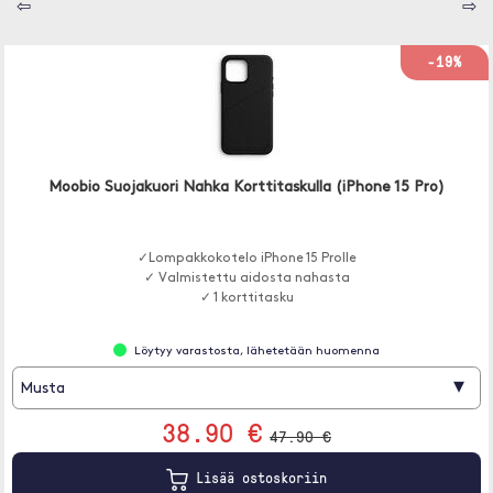
⇦
⇨
-19%
Moobio Suojakuori Nahka Korttitaskulla (iPhone 15 Pro)
✓Lompakkokotelo iPhone 15 Prolle
✓ Valmistettu aidosta nahasta
✓ 1 korttitasku
Löytyy varastosta, lähetetään huomenna
▾
Musta
38.90 €
47.90 €
Lisää ostoskoriin