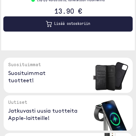
Löytyy varastosta, lähetetään huomenna
13.90 €
Lisää ostoskoriin
Suosituimmat
Suosituimmat
tuotteet!
Uutiset
Jatkuvasti uusia tuotteita
Apple-laitteille!