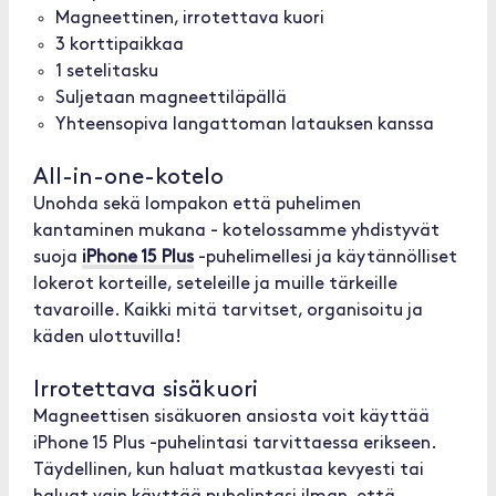
Magneettinen, irrotettava kuori
3 korttipaikkaa
1 setelitasku
Suljetaan magneettiläpällä
Yhteensopiva langattoman latauksen kanssa
All-in-one-kotelo
Unohda sekä lompakon että puhelimen
kantaminen mukana - kotelossamme yhdistyvät
suoja
iPhone 15 Plus
-puhelimellesi ja käytännölliset
lokerot korteille, seteleille ja muille tärkeille
tavaroille. Kaikki mitä tarvitset, organisoitu ja
käden ulottuvilla!
Irrotettava sisäkuori
Magneettisen sisäkuoren ansiosta voit käyttää
iPhone 15 Plus -puhelintasi tarvittaessa erikseen.
Täydellinen, kun haluat matkustaa kevyesti tai