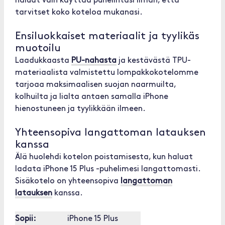
haluat vain käyttää puhelintasi ilman, että
tarvitset koko koteloa mukanasi.
Ensiluokkaiset materiaalit ja tyylikäs
muotoilu
Laadukkaasta
PU-nahasta
ja kestävästä TPU-
materiaalista valmistettu lompakkokotelomme
tarjoaa maksimaalisen suojan naarmuilta,
kolhuilta ja lialta antaen samalla iPhone
hienostuneen ja tyylikkään ilmeen.
Yhteensopiva langattoman latauksen
kanssa
Älä huolehdi kotelon poistamisesta, kun haluat
ladata iPhone 15 Plus -puhelimesi langattomasti.
Sisäkotelo on yhteensopiva
langattoman
latauksen
kanssa.
Sopii:
iPhone 15 Plus