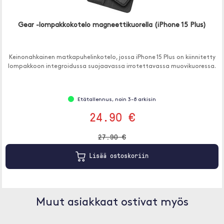
Gear -lompakkokotelo magneettikuorella (iPhone 15 Plus)
Keinonahkainen matkapuhelinkotelo, jossa iPhone 15 Plus on kiinnitetty
lompakkoon integroidussa suojaavassa irrotettavassa muovikuoressa.
Etätallennus, noin 3-8 arkisin
24.90 €
27.90 €
Lisää ostoskoriin
Muut asiakkaat ostivat myös