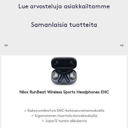
Lue arvosteluja asiakkailtamme
Samanlaisia tuotteita
⇦
⇨
Nilox RunBeat Wireless Sports Headphones ENC
✓ Kaksoismikrofoni ENC-kohinanvaimennuksella
✓ Ergonominen muotoilu korvakoukuilla
✓ Jopa 12 tunnin akkukesto