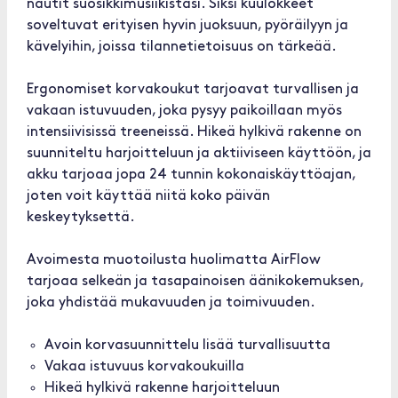
nautit suosikkimusiikistasi. Siksi kuulokkeet
soveltuvat erityisen hyvin juoksuun, pyöräilyyn ja
kävelyihin, joissa tilannetietoisuus on tärkeää.
Ergonomiset korvakoukut tarjoavat turvallisen ja
vakaan istuvuuden, joka pysyy paikoillaan myös
intensiivisissä treeneissä. Hikeä hylkivä rakenne on
suunniteltu harjoitteluun ja aktiiviseen käyttöön, ja
akku tarjoaa jopa 24 tunnin kokonaiskäyttöajan,
joten voit käyttää niitä koko päivän
keskeytyksettä.
Avoimesta muotoilusta huolimatta AirFlow
tarjoaa selkeän ja tasapainoisen äänikokemuksen,
joka yhdistää mukavuuden ja toimivuuden.
Avoin korvasuunnittelu lisää turvallisuutta
Vakaa istuvuus korvakoukuilla
Hikeä hylkivä rakenne harjoitteluun