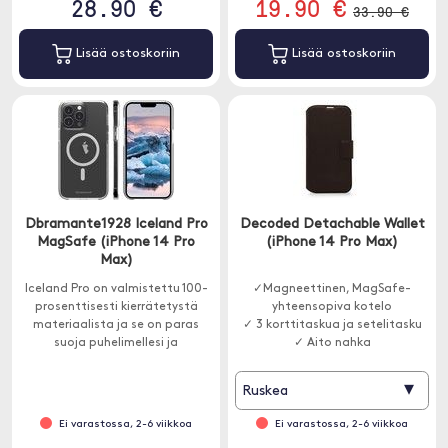
28.90 €
19.90 €
33.90 €
Lisää ostoskoriin
Lisää ostoskoriin
Dbramante1928 Iceland Pro
Decoded Detachable Wallet
MagSafe (iPhone 14 Pro
(iPhone 14 Pro Max)
Max)
Iceland Pro on valmistettu 100-
✓Magneettinen, MagSafe-
prosenttisesti kierrätetystä
yhteensopiva kotelo
materiaalista ja se on paras
✓ 3 korttitaskua ja setelitasku
suoja puhelimellesi ja
✓ Aito nahka
planeetalle. Yhteensopiva
MagSafen kanssa.
▾
Ruskea
Ei varastossa, 2-6 viikkoa
Ei varastossa, 2-6 viikkoa