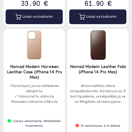
33.90 €
61.90 €
Lisää ostoskoriin
Lisää ostoskoriin
Nomad Modern Horween
Nomad Modern Leather Folio
Leather Case (iPhone 14 Pro
(iPhone 14 Pro Max)
Max)
✓Kova kuori, jossa nahkainen
Aitoa nahkaa oleva
ulkopinta
lompakkokotelo. Kotelossa on 3
✓ Valmistettu aidosta
korttipaikkaa, setelipaikka ja se
Horween-nahasta USA:sta
on MagSafe-yhteensopiva.
✓ MagSafe-yhteensopiva
Löytyy varastosta, lähetetään
huomenna
Ei varastossa, 2-6 viikkoa