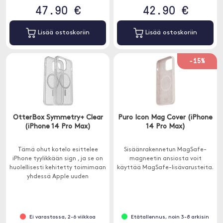
47.90 €
42.90 €
Lisää ostoskoriin
Lisää ostoskoriin
-15%
OtterBox Symmetry+ Clear
Puro Icon Mag Cover (iPhone
(iPhone 14 Pro Max)
14 Pro Max)
Tämä ohut kotelo esittelee
Sisäänrakennetun MagSafe-
iPhone tyylikkään sign , ja se on
magneetin ansiosta voit
huolellisesti kehitetty toimimaan
käyttää MagSafe-lisävarusteita.
yhdessä Apple uuden
innovatiivisen MagSafe-
järjestelmän kanssa.
Ei varastossa, 2-6 viikkoa
Etätallennus, noin 3-8 arkisin