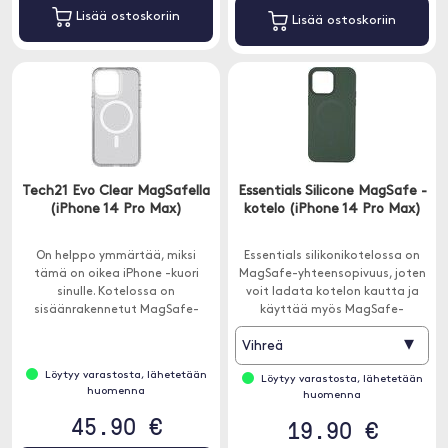
Lisää ostoskoriin
Lisää ostoskoriin
Tech21 Evo Clear MagSafella
Essentials Silicone MagSafe -
(iPhone 14 Pro Max)
kotelo (iPhone 14 Pro Max)
On helppo ymmärtää, miksi
Essentials silikonikotelossa on
tämä on oikea iPhone -kuori
MagSafe-yhteensopivuus, joten
sinulle. Kotelossa on
voit ladata kotelon kautta ja
sisäänrakennetut MagSafe-
käyttää myös MagSafe-
magneetit, jotka sopivat
lisävarusteita.
▾
Vihreä
saumattomasti laturien ja
lisävarusteiden kanssa.
Löytyy varastosta, lähetetään
Löytyy varastosta, lähetetään
huomenna
huomenna
45.90 €
19.90 €