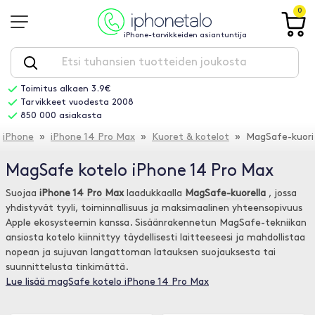
0
iPhone-tarvikkeiden asiantuntija
Toimitus alkaen 3.9€
Tarvikkeet vuodesta 2008
850 000 asiakasta
iPhone
»
iPhone 14 Pro Max
»
Kuoret & kotelot
» MagSafe-kuori
MagSafe kotelo iPhone 14 Pro Max
Suojaa
iPhone 14 Pro Max
laadukkaalla
MagSafe-kuorella
, jossa
yhdistyvät tyyli, toiminnallisuus ja maksimaalinen yhteensopivuus
Apple ekosysteemin kanssa. Sisäänrakennetun MagSafe-tekniikan
ansiosta kotelo kiinnittyy täydellisesti laitteeseesi ja mahdollistaa
nopean ja sujuvan langattoman latauksen suojauksesta tai
suunnittelusta tinkimättä.
Lue lisää magSafe kotelo iPhone 14 Pro Max