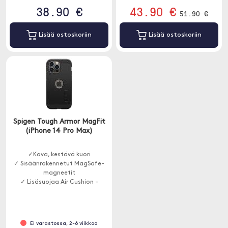
38.90 €
43.90 €
51.90 €
Lisää ostoskoriin
Lisää ostoskoriin
Spigen Tough Armor MagFit
(iPhone 14 Pro Max)
✓Kova, kestävä kuori
✓ Sisäänrakennetut MagSafe-
magneetit
✓ Lisäsuojaa Air Cushion -
teknologialla
Ei varastossa, 2-6 viikkoa