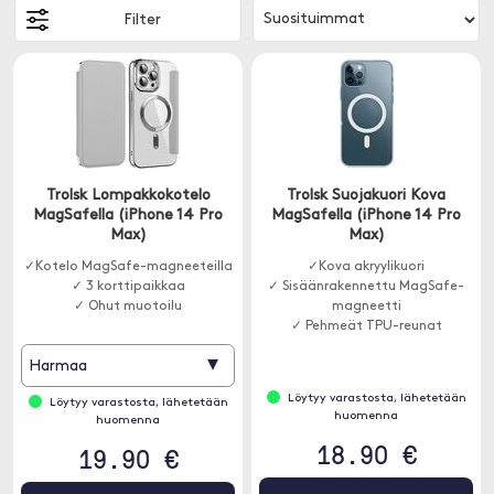
Filter
Trolsk Lompakkokotelo
Trolsk Suojakuori Kova
MagSafella (iPhone 14 Pro
MagSafella (iPhone 14 Pro
Max)
Max)
✓Kotelo MagSafe-magneeteilla
✓Kova akryylikuori
✓ 3 korttipaikkaa
✓ Sisäänrakennettu MagSafe-
✓ Ohut muotoilu
magneetti
✓ Pehmeät TPU-reunat
▾
Harmaa
Löytyy varastosta, lähetetään
Löytyy varastosta, lähetetään
huomenna
huomenna
18.90 €
19.90 €