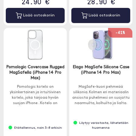
24.90 €
28.90 €
Lisää ostoskoriin
Lisää ostoskoriin
-41%
Pomologic Covercase Rugged
Elago MagSafe Silicone Case
MagSafella (iPhone 14 Pro
(iPhone 14 Pro Max)
Max)
Pomologic kotelo on
MagSafe-kuori pehmeää
yksinkertainen ja intuitiivinen
silikonia. Kolmen eri materiaalin
kotelo, joka tarjoaa hyvän
ansiosta puhelimesi on suojattu
suojan iPhone . Kotelo on
naarmuilta, kolhuilta ja lialta.
valmistettu sulatetusta TPU:sta
ja PC:stä, mikä tarjoaa hyvän
istuvuuden ja samalla hyvän
Löytyy varastosta, lähetetään
putoamissuojan.
Etätallennus, noin 3-8 arkisin
huomenna