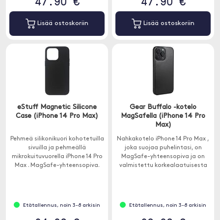
47.90 €
47.90 €
Lisää ostoskoriin
Lisää ostoskoriin
eStuff Magnetic Silicone
Gear Buffalo -kotelo
Case (iPhone 14 Pro Max)
MagSafella (iPhone 14 Pro
Max)
Pehmeä silikonikuori kohotetuilla
Nahkakotelo iPhone 14 Pro Max ,
sivuilla ja pehmeällä
joka suojaa puhelintasi, on
mikrokuituvuorella iPhone 14 Pro
MagSafe-yhteensopiva ja on
Max . MagSafe-yhteensopiva.
valmistettu korkealaatuisesta
nahasta.
Etätallennus, noin 3-8 arkisin
Etätallennus, noin 3-8 arkisin