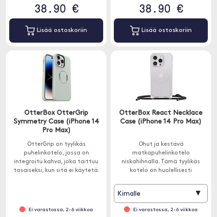
38.90 €
38.90 €
Lisää ostoskoriin
Lisää ostoskoriin
OtterBox OtterGrip
OtterBox React Necklace
Symmetry Case (iPhone 14
Case (iPhone 14 Pro Max)
Pro Max)
OtterGrip on tyylikäs
Ohut ja kestävä
puhelinkotelo, jossa on
matkapuhelinkotelo
integroitu kahva, joka taittuu
niskahihnalla. Tämä tyylikäs
tasaiseksi, kun sitä ei käytetä.
kotelo on huolellisesti
OtterGrip on suunniteltu
suunniteltu saumattomaan
MagSafen kanssa.
vuorovaikutukseen MagSafe-
▾
Kimalle
laturien ja MagSafe-
lisävarusteiden kanssa.
Ei varastossa, 2-6 viikkoa
Ei varastossa, 2-6 viikkoa