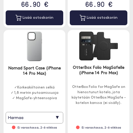
66.90 €
66.90 €
Lisää ostoskoriin
Lisää ostoskoriin
OtterBox Folio MagSafelle
Nomad Sport Case (iPhone
(iPhone 14 Pro Max)
14 Pro Max)
OtterBox Folio for MagSafe on
✓Korkeakiiltoinen selkä
hienostunut kotelo, jota
✓ 1,8 metrin putoamissuoja
käytetään OtterBox MagSafe -
✓ MagSafe-yhteensopiva
kotelon kanssa (ei sisälly).
▾
Harmaa
Ei varastossa, 2-6 viikkoa
Ei varastossa, 2-6 viikkoa