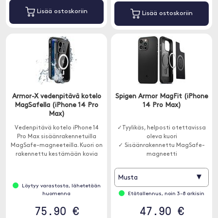
Lisää ostoskoriin
Lisää ostoskoriin
Armor-X vedenpitävä kotelo
Spigen Armor MagFit (iPhone
MagSafella (iPhone 14 Pro
14 Pro Max)
Max)
Vedenpitävä kotelo iPhone 14
✓Tyylikäs, helposti otettavissa
Pro Max sisäänrakennetuilla
oleva kuori
MagSafe-magneeteilla. Kuori on
✓ Sisäänrakennettu MagSafe-
rakennettu kestämään kovia
magneetti
olosuhteita, ja siinä on
✓ Lisäsuojaa Air Cushion -
sisäänrakennettu näytönsuoja
teknologialla
▾
Musta
kattavaa suojaa varten.
Löytyy varastosta, lähetetään
huomenna
Etätallennus, noin 3-8 arkisin
75.90 €
47.90 €