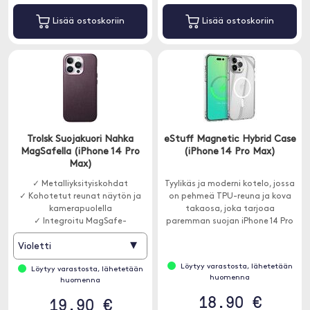
Lisää ostoskoriin
Lisää ostoskoriin
Trolsk Suojakuori Nahka
eStuff Magnetic Hybrid Case
MagSafella (iPhone 14 Pro
(iPhone 14 Pro Max)
Max)
✓ Metalliyksityiskohdat
Tyylikäs ja moderni kotelo, jossa
✓ Kohotetut reunat näytön ja
on pehmeä TPU-reuna ja kova
kamerapuolella
takaosa, joka tarjoaa
✓ Integroitu MagSafe-
paremman suojan iPhone 14 Pro
magneetti
Max . MagSafe-yhteensopiva.
▾
Violetti
Löytyy varastosta, lähetetään
Löytyy varastosta, lähetetään
huomenna
huomenna
18.90 €
19.90 €