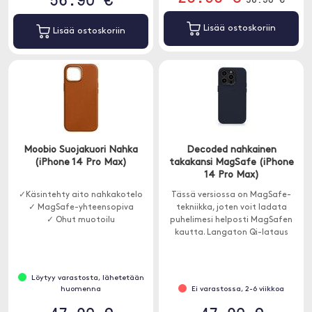
Lisää ostoskoriin
Lisää ostoskoriin
Moobio Suojakuori Nahka
Decoded nahkainen
(iPhone 14 Pro Max)
takakansi MagSafe (iPhone
14 Pro Max)
✓Käsintehty aito nahkakotelo
Tässä versiossa on MagSafe-
✓ MagSafe-yhteensopiva
tekniikka, joten voit ladata
✓ Ohut muotoilu
puhelimesi helposti MagSafen
kautta. Langaton Qi-lataus
toimii myös kotelon ollessa
päällä.
Löytyy varastosta, lähetetään
huomenna
Ei varastossa, 2-6 viikkoa