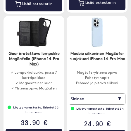
Lisää ostoskoriin
Lisää ostoskoriin
Gear irrotettava lompakko
Moobio silikoninen MagSafe-
MagSafella (iPhone 14 Pro
suojakuori iPhone 14 Pro Max
Max)
✓ Lompakkolaukku, jossa 7
MagSafe-yhteensopiva
korttipaikkaa
Peitetyt napit
✓ Magneettinen kuori
Pehmeä ja pitävä silikoni
✓ Yhteensopiva MagSafen
kanssa
▾
Sininen
Löytyy varastosta, lähetetään
Löytyy varastosta, lähetetään
huomenna
huomenna
33.90 €
24.90 €