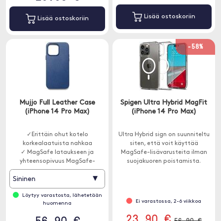
Lisää ostoskoriin
Lisää ostoskoriin
-58%
Mujjo Full Leather Case
Spigen Ultra Hybrid MagFit
(iPhone 14 Pro Max)
(iPhone 14 Pro Max)
✓Erittäin ohut kotelo
Ultra Hybrid sign on suunniteltu
korkealaatuista nahkaa
siten, että voit käyttää
✓ MagSafe lataukseen ja
MagSafe-lisävarusteita ilman
yhteensopivuus MagSafe-
suojakuoren poistamista.
kiinnikkeiden kanssa
▾
Sininen
✓ Korotetut suojakehykset
näytön ja kameran ympärillä
Löytyy varastosta, lähetetään
Ei varastossa, 2-6 viikkoa
huomenna
23.90 €
56.90 €
56.90 €