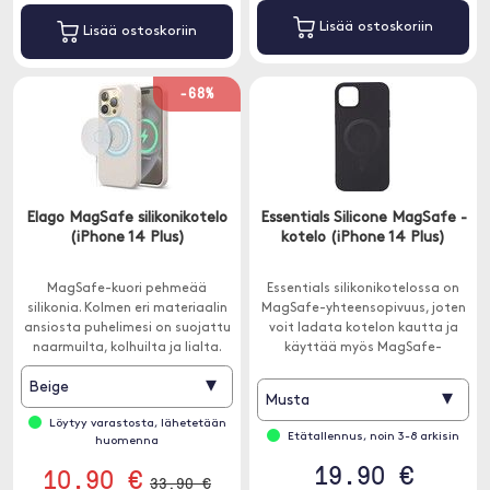
Lisää ostoskoriin
Lisää ostoskoriin
-68%
Elago MagSafe silikonikotelo
Essentials Silicone MagSafe -
(iPhone 14 Plus)
kotelo (iPhone 14 Plus)
MagSafe-kuori pehmeää
Essentials silikonikotelossa on
silikonia. Kolmen eri materiaalin
MagSafe-yhteensopivuus, joten
ansiosta puhelimesi on suojattu
voit ladata kotelon kautta ja
naarmuilta, kolhuilta ja lialta.
käyttää myös MagSafe-
lisävarusteita.
▾
Beige
▾
Musta
Löytyy varastosta, lähetetään
Etätallennus, noin 3-8 arkisin
huomenna
19.90 €
10.90 €
33.90 €