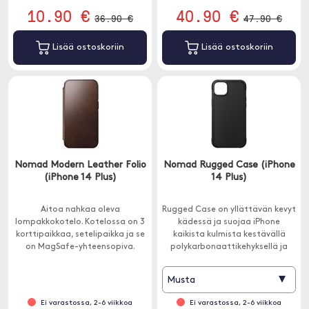
10.90 €
40.90 €
36.90 €
47.90 €
Lisää ostoskoriin
Lisää ostoskoriin
Nomad Modern Leather Folio
Nomad Rugged Case (iPhone
(iPhone 14 Plus)
14 Plus)
Aitoa nahkaa oleva
Rugged Case on yllättävän kevyt
lompakkokotelo. Kotelossa on 3
kädessä ja suojaa iPhone
korttipaikkaa, setelipaikka ja se
kaikista kulmista kestävällä
on MagSafe-yhteensopiva.
polykarbonaattikehyksellä ja
vahvistetuilla kulmapuskureilla.
▾
Musta
Ei varastossa, 2-6 viikkoa
Ei varastossa, 2-6 viikkoa