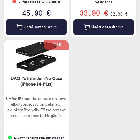
Ei varastossa, 2-6 viikkoa
huomenna
45.90 €
33.90 €
52.90 €
Lisää ostoskoriin
Lisää ostoskoriin
-19%
UAG Pathfinder Pro Case
(iPhone 14 Plus)
UAG:n iPhone -kotelossa on kova
ulkokuori, jossa on pehmeä,
iskunkestävä ydin. Tässä osassa
on dell -magneetit MagSafe-
yhteensopivuutta varten.
Löytyy varastosta, lähetetään