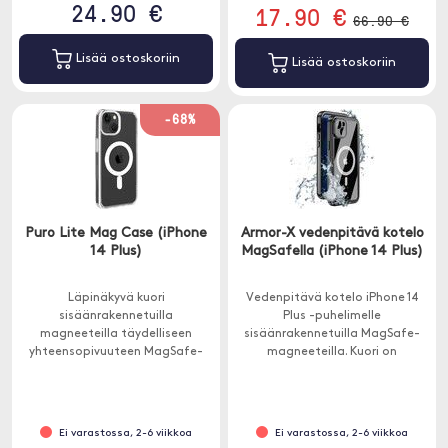
24.90 €
17.90 €
66.90 €
Lisää ostoskoriin
Lisää ostoskoriin
-68%
Puro Lite Mag Case (iPhone
Armor-X vedenpitävä kotelo
14 Plus)
MagSafella (iPhone 14 Plus)
Läpinäkyvä kuori
Vedenpitävä kotelo iPhone 14
sisäänrakennetuilla
Plus -puhelimelle
magneeteilla täydelliseen
sisäänrakennetuilla MagSafe-
yhteensopivuuteen MagSafe-
magneeteilla. Kuori on
lisävarusteiden kanssa. Kuori on
rakennettu kestämään kovia
pehmeää TPU:ta.
olosuhteita, ja siinä on
sisäänrakennettu näytönsuoja
kattavaa suojaa varten.
Ei varastossa, 2-6 viikkoa
Ei varastossa, 2-6 viikkoa