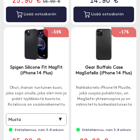
56.90 €
Lisää ostoskoriin
Lisää ostoskoriin
-58%
-17%
Spigen Silicone Fit MagFit
Gear Buffalo Case
(iPhone 14 Plus)
MagSafella (iPhone 14 Plus)
Ohut, ihanan tuntuinen kuori,
Nahkakotelo iPhone 14 Plusille,
joka sopii sinulle, joka olet mini ja
joka suojaa puhelintasi, on
pidät tyylikkäistä kuorista.
MagSafe-yhteensopiva ja on
Kotelossa on sisäänrakennettu
valmistettu korkealaatuisesta
MagSafe-magneetti.
nahasta.
▾
Musta
Etätallennus, noin 3-8 arkisin
Etätallennus, noin 3-8 arkisin