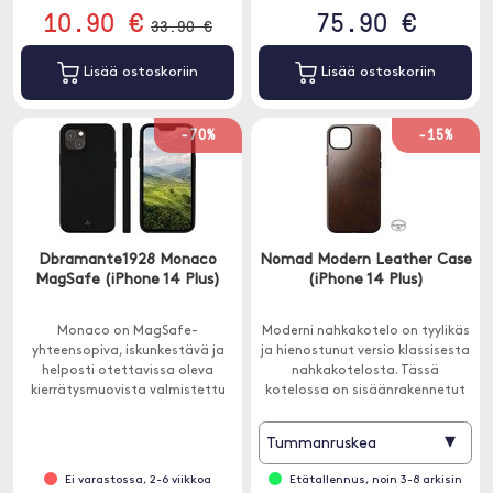
10.90 €
75.90 €
33.90 €
Lisää ostoskoriin
Lisää ostoskoriin
-70%
-15%
Dbramante1928 Monaco
Nomad Modern Leather Case
MagSafe (iPhone 14 Plus)
(iPhone 14 Plus)
Monaco on MagSafe-
Moderni nahkakotelo on tyylikäs
yhteensopiva, iskunkestävä ja
ja hienostunut versio klassisesta
helposti otettavissa oleva
nahkakotelosta. Tässä
kierrätysmuovista valmistettu
kotelossa on sisäänrakennetut
silikonikotelo.
MagSafe-magneetit, jotka ovat
yhteensopivia MagSafe-laturien
▾
Tummanruskea
ja muiden lisävarusteiden
kanssa.
Ei varastossa, 2-6 viikkoa
Etätallennus, noin 3-8 arkisin