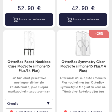
52.90 €
42.90 €
Lisää ostoskoriin
Lisää ostoskoriin
-26%
OtterBox React Necklace
OtterBox Symmetry Clear
Case MagSafe (iPhone 15
MagSafe (iPhone 15 Plus/14
Plus/14 Plus)
Plus)
Erittäin ohut ja kestävä
Ota kaikki irti uudesta iPhone 15
matkapuhelinkotelo
Plus -puhelimestasi OtterBox
kaulahihnalla, joka suojaa
Symmetryllä MagSafen kanssa.
matkapuhelinta putoamisen
Tämä ohut kotelo paljastaa
jälkeen. Tämä ohut kuori on
iPhone tyylikkään muotoilun.
huolellisesti suunniteltu
▾
Kimalle
saumattomaan
vuorovaikutukseen MagSafen