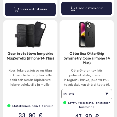
Lisää ostoskoriin
Lisää ostoskoriin
Gear irrotettava lompakko
OtterBox OtterGrip
MagSafella (iPhone 14 Plus)
Symmetry Case (iPhone 14
Plus)
Kuusi lokeroa, joissa on tilaa
OtterGrip on tyylikäs
luottokorteille ja ajokorteille,
puhelinkotelo, jossa on
sekä seitsemäs läpinäkyvä
integroitu kahva, joka taittuu
lokero valokuville ja muille.
tasaiseksi, kun sitä ei käytetä.
OtterGrip on suunniteltu
▾
Musta
MagSafen kanssa.
Löytyy varastosta, lähetetään
Etätallennus, noin 3-8 arkisin
huomenna
33.90 €
47.90 €