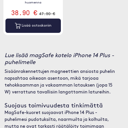
huomenna
38.90 €
47.90 €
Lisää ostoskoriin
Lue lisää magSafe kotelo iPhone 14 Plus -
puhelimelle
Sisäänrakennettujen magneettien ansiosta puhelin
napsahtaa oikeaan asentoon, mikä tarjoaa
tehokkaamman ja vakaamman latauksen (jopa 15
W) verrattuna tavallisiin langattomiin latureihin.
Suojaus toimivuudesta tinkimättä
MagSafe-kuoret suojaavat iPhone 14 Plus -
puhelimesi pudotuksilta, naarmuilta ja kolhuilta,
mutta ne ovat tarkasti räätälöity toimimaan