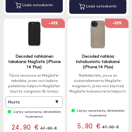
Lisää ostoskoriin
Lisää ostoskoriin
-48%
-88%
Decoded nahkainen
Decoded nahkaa
takakansi MagSafe (iPhone
kohokuvioitu takakansi
14 Plus)
(iPhone 14 Plus)
Tässä versiossa on MagSafe-
Nahkakotelo, jossa on
tekniikka, joten voit ladata
sisäänrakennettu MagSafe-
puhelimesi helposti MagSafen
magneetti, joten voit käyttää
kautta. Langaton Qi-lataus
MagSafe-lisävarusteita helposti.
toimii myös kotelon ollessa
▾
Musta
päällä.
Löytyy varastosta, lähetetään
Löytyy varastosta, lähetetään
huomenna
huomenna
5.90 €
24.90 €
47.90 €
47.90 €