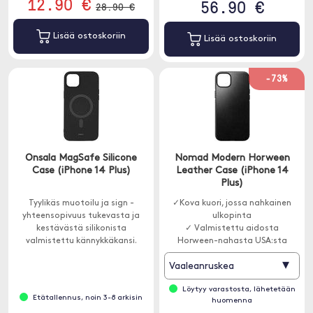
12.90 €
56.90 €
28.90 €
Lisää ostoskoriin
Lisää ostoskoriin
-73%
Onsala MagSafe Silicone
Nomad Modern Horween
Case (iPhone 14 Plus)
Leather Case (iPhone 14
Plus)
Tyylikäs muotoilu ja sign -
✓Kova kuori, jossa nahkainen
yhteensopivuus tukevasta ja
ulkopinta
kestävästä silikonista
✓ Valmistettu aidosta
valmistettu kännykkäkansi.
Horween-nahasta USA:sta
✓ MagSafe-yhteensopiva
▾
Vaaleanruskea
Löytyy varastosta, lähetetään
Etätallennus, noin 3-8 arkisin
huomenna