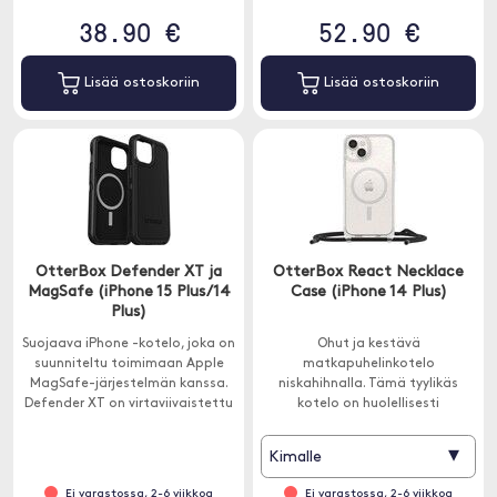
38.90 €
52.90 €
Lisää ostoskoriin
Lisää ostoskoriin
OtterBox Defender XT ja
OtterBox React Necklace
MagSafe (iPhone 15 Plus/14
Case (iPhone 14 Plus)
Plus)
Suojaava iPhone -kotelo, joka on
Ohut ja kestävä
suunniteltu toimimaan Apple
matkapuhelinkotelo
MagSafe-järjestelmän kanssa.
niskahihnalla. Tämä tyylikäs
Defender XT on virtaviivaistettu
kotelo on huolellisesti
versio klassikosta.
suunniteltu saumattomaan
vuorovaikutukseen MagSafe-
▾
Kimalle
laturien ja MagSafe-
lisävarusteiden kanssa.
Ei varastossa, 2-6 viikkoa
Ei varastossa, 2-6 viikkoa