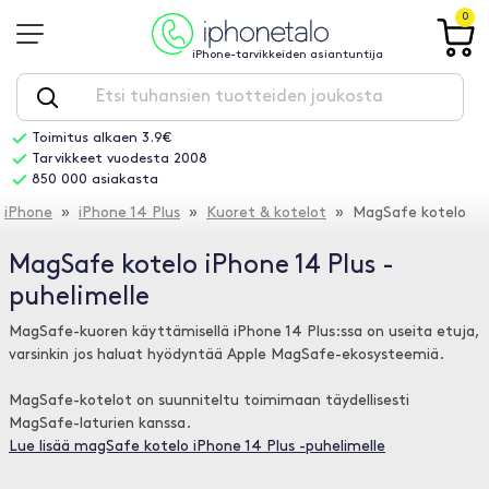
0
iPhone-tarvikkeiden asiantuntija
Toimitus alkaen 3.9€
Tarvikkeet vuodesta 2008
850 000 asiakasta
iPhone
»
iPhone 14 Plus
»
Kuoret & kotelot
» MagSafe kotelo
MagSafe kotelo iPhone 14 Plus -
puhelimelle
MagSafe-kuoren käyttämisellä iPhone 14 Plus:ssa on useita etuja,
varsinkin jos haluat hyödyntää Apple MagSafe-ekosysteemiä.
MagSafe-kotelot on suunniteltu toimimaan täydellisesti
MagSafe-laturien kanssa.
Lue lisää magSafe kotelo iPhone 14 Plus -puhelimelle