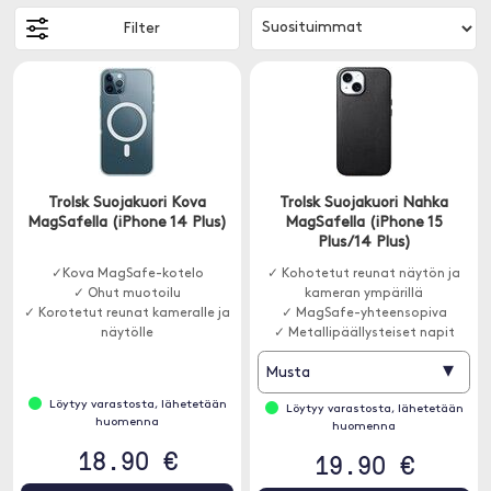
Filter
Trolsk Suojakuori Kova
Trolsk Suojakuori Nahka
MagSafella (iPhone 14 Plus)
MagSafella (iPhone 15
Plus/14 Plus)
✓Kova MagSafe-kotelo
✓ Kohotetut reunat näytön ja
✓ Ohut muotoilu
kameran ympärillä
✓ Korotetut reunat kameralle ja
✓ MagSafe-yhteensopiva
näytölle
✓ Metallipäällysteiset napit
▾
Musta
Löytyy varastosta, lähetetään
Löytyy varastosta, lähetetään
huomenna
huomenna
18.90 €
19.90 €