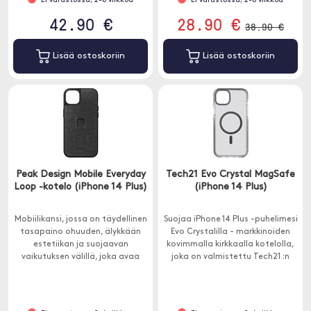
Ei varastossa, 2-6 viikkoa
Ei varastossa, 2-6 viikkoa
kanssa.
42.90 €
28.90 €
38.90 €
Lisää ostoskoriin
Lisää ostoskoriin
Peak Design Mobile Everyday
Tech21 Evo Crystal MagSafe
Loop -kotelo (iPhone 14 Plus)
(iPhone 14 Plus)
Mobiilikansi, jossa on täydellinen
Suojaa iPhone 14 Plus -puhelimesi
tasapaino ohuuden, älykkään
Evo Crystalilla - markkinoiden
estetiikan ja suojaavan
kovimmalla kirkkaalla kotelolla,
vaikutuksen välillä, joka avaa
joka on valmistettu Tech21 :n
myös koko Peak Design
ainutlaatuisesta FlexShock-
mobiiliekosysteemin.
materiaalista, joka suojaa
putoamiselta 4,8 metrin
korkeudelta.