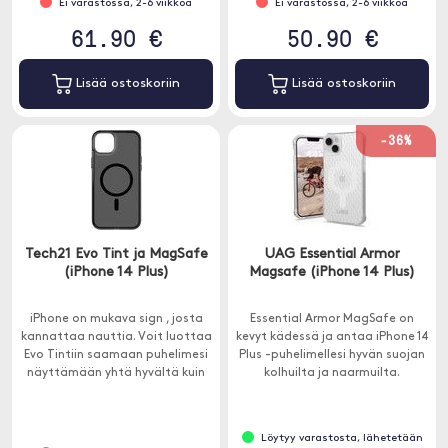
Ei varastossa, 2-6 viikkoa
Ei varastossa, 2-6 viikkoa
61.90 €
50.90 €
Lisää ostoskoriin
Lisää ostoskoriin
-36%
Tech21 Evo Tint ja MagSafe
UAG Essential Armor
(iPhone 14 Plus)
Magsafe (iPhone 14 Plus)
iPhone on mukava sign , josta
Essential Armor MagSafe on
kannattaa nauttia. Voit luottaa
kevyt kädessä ja antaa iPhone 14
Evo Tintiin saamaan puhelimesi
Plus -puhelimellesi hyvän suojan
näyttämään yhtä hyvältä kuin
kolhuilta ja naarmuilta.
silloin, kun otit sen laatikosta.
Löytyy varastosta, lähetetään