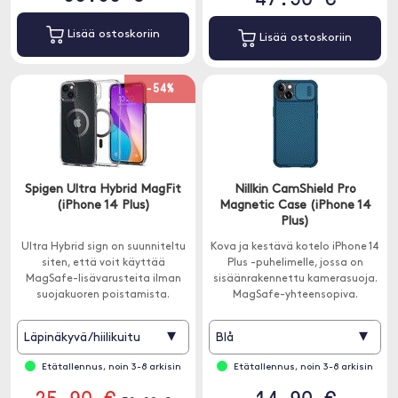
Lisää ostoskoriin
Lisää ostoskoriin
-54%
Spigen Ultra Hybrid MagFit
Nillkin CamShield Pro
(iPhone 14 Plus)
Magnetic Case (iPhone 14
Plus)
Ultra Hybrid sign on suunniteltu
Kova ja kestävä kotelo iPhone 14
siten, että voit käyttää
Plus -puhelimelle, jossa on
MagSafe-lisävarusteita ilman
sisäänrakennettu kamerasuoja.
suojakuoren poistamista.
MagSafe-yhteensopiva.
▾
▾
Läpinäkyvä/hiilikuitu
Blå
Etätallennus, noin 3-8 arkisin
Etätallennus, noin 3-8 arkisin
25.90 €
14.90 €