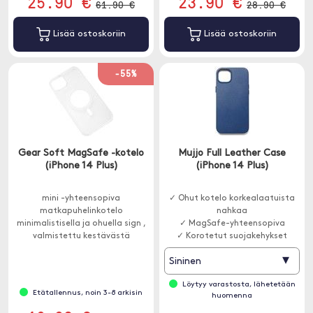
25.90 €
23.90 €
61.90 €
28.90 €
Lisää ostoskoriin
Lisää ostoskoriin
-55%
Gear Soft MagSafe -kotelo
Mujjo Full Leather Case
(iPhone 14 Plus)
(iPhone 14 Plus)
mini -yhteensopiva
✓ Ohut kotelo korkealaatuista
matkapuhelinkotelo
nahkaa
minimalistisella ja ohuella sign ,
✓ MagSafe-yhteensopiva
valmistettu kestävästä
✓ Korotetut suojakehykset
materiaalista TPU.
▾
Sininen
Löytyy varastosta, lähetetään
Etätallennus, noin 3-8 arkisin
huomenna