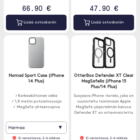
66.90 €
47.90 €
Lisää ostoskoriin
Lisää ostoskoriin
Nomad Sport Case (iPhone
OtterBox Defender XT Clear
14 Plus)
MagSafella (iPhone 15
Plus/14 Plus)
✓Korkeakiiltoinen selkä
Suojaava iPhone -kotelo, joka on
✓ 1,8 metrin putoamissuoja
suunniteltu toimimaan Apple
✓ MagSafe-yhteensopiva
MagSafe-järjestelmän kanssa.
Defender XT on virtaviivaistettu
versio klassikosta.
▾
Harmaa
Ei varastossa, 2-6 viikkoa
Ei varastossa, 2-6 viikkoa