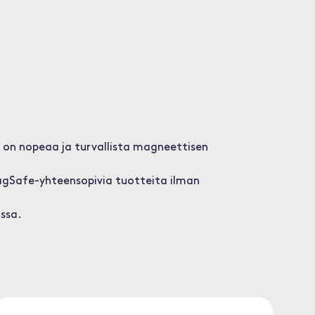
s on nopeaa ja turvallista magneettisen
MagSafe-yhteensopivia tuotteita ilman
assa.