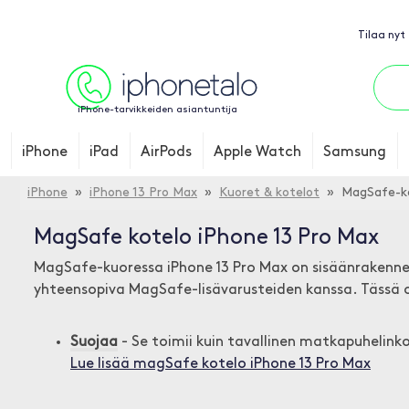
Tilaa nyt
iPhone-tarvikkeiden asiantuntija
iPhone
iPad
AirPods
Apple Watch
Samsung
iPhone
»
iPhone 13 Pro Max
»
Kuoret & kotelot
» MagSafe-ko
MagSafe kotelo iPhone 13 Pro Max
MagSafe-kuoressa iPhone 13 Pro Max on sisäänrakennetu
yhteensopiva MagSafe-lisävarusteiden kanssa. Tässä on 
Suojaa
- Se toimii kuin tavallinen matkapuhelinko
Lue lisää magSafe kotelo iPhone 13 Pro Max