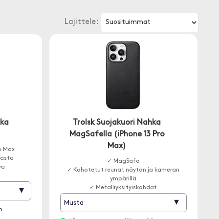
Lajittele:
hka
Trolsk Suojakuori Nahka
MagSafella (iPhone 13 Pro
Max)
o Max
hasta
✓ MagSafe
va
✓ Kohotetut reunat näytön ja kameran
ympärillä
✓ Metalliyksityiskohdat
▾
▾
Musta
n