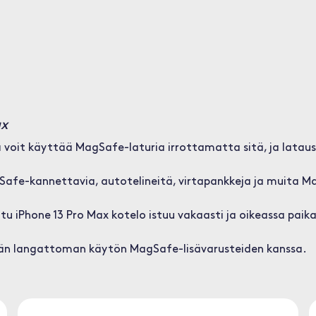
ax
a voit käyttää MagSafe-laturia irrottamatta sitä, ja latau
gSafe-kannettavia, autotelineitä, virtapankkeja ja muita 
u iPhone 13 Pro Max kotelo istuu vakaasti ja oikeassa paik
vän langattoman käytön MagSafe-lisävarusteiden kanssa.