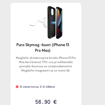
Puro Skymag -kuori (iPhone 13
Pro Max)
MagSafe-yhteensopiva kotelo iPhone 13 Pro
Max kestävässä TPU: ssa ja nahkaisella
pinnalla. Kuorissa on sisäänrakennetut
MagSafe-magneetit ja se toimii Qi-
latauksella.
Ei varastossa, 2-6 viikkoa
56.90 €