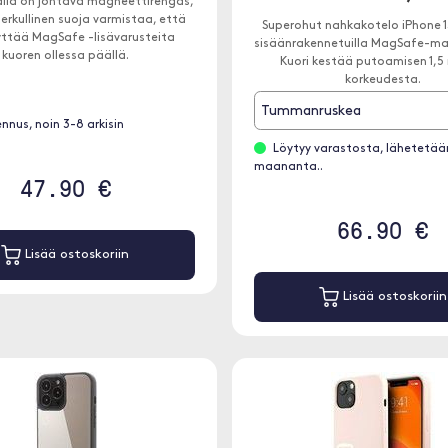
ällä on johtava magneettirengas,
erkullinen suoja varmistaa, että
Superohut nahkakotelo iPhone 1
yttää MagSafe -lisävarusteita
sisäänrakennetuilla MagSafe-ma
kuoren ollessa päällä.
Kuori kestää putoamisen 1,5
korkeudesta.
Tummanruskea
ennus, noin 3-8 arkisin
Löytyy varastosta, lähetetää
maananta..
47.90 €
66.90 €
Lisää ostoskoriin
Lisää ostoskoriin