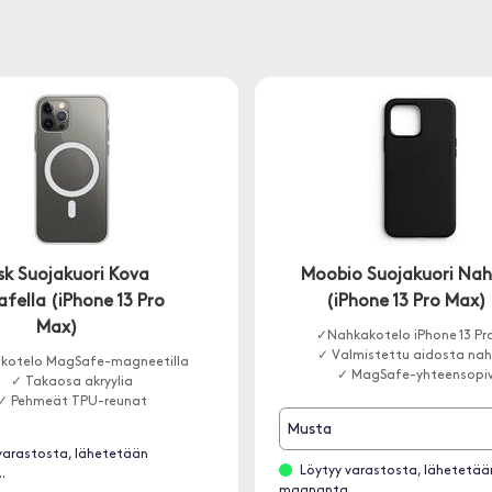
sk Suojakuori Kova
Moobio Suojakuori Na
fella (iPhone 13 Pro
(iPhone 13 Pro Max)
Max)
✓Nahkakotelo iPhone 13 Pr
✓ Valmistettu aidosta na
kotelo MagSafe-magneetilla
✓ MagSafe-yhteensopi
✓ Takaosa akryylia
✓ Pehmeät TPU-reunat
Musta
varastosta, lähetetään
Löytyy varastosta, lähetetää
.
maananta..