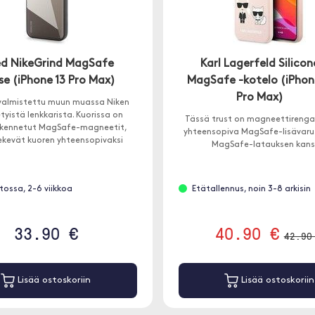
d NikeGrind MagSafe
Karl Lagerfeld Silicon
e (iPhone 13 Pro Max)
MagSafe -kotelo (iPhon
Pro Max)
 valmistettu muun muassa Niken
etyistä lenkkarista. Kuorissa on
Tässä trust on magneettirengas
akennetut MagSafe-magneetit,
yhteensopiva MagSafe-lisävaru
ekevät kuoren yhteensopivaksi
MagSafe-latauksen kans
 MagSafe-lisälaitteiden kanssa.
stossa, 2-6 viikkoa
Etätallennus, noin 3-8 arkisin
33.90 €
40.90 €
42.90
Lisää ostoskoriin
Lisää ostoskoriin