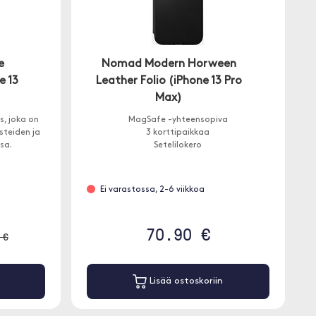
e
Nomad Modern Horween
e 13
Leather Folio (iPhone 13 Pro
Max)
, joka on
MagSafe -yhteensopiva
steiden ja
3 korttipaikkaa
sa.
Setelilokero
Ei varastossa, 2-6 viikkoa
70.90 €
 €
Lisää ostoskoriin