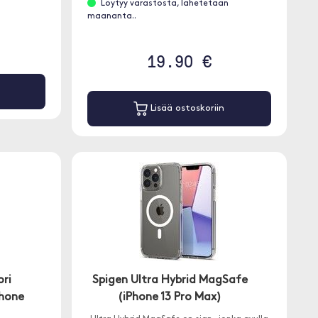
Löytyy varastosta, lähetetään
maananta..
19.90 €
Lisää ostoskoriin
ri
Spigen Ultra Hybrid MagSafe
Phone
(iPhone 13 Pro Max)