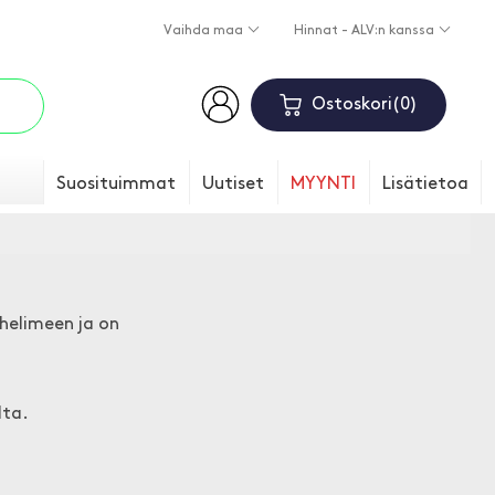
Vaihda maa
Hinnat - ALV:n kanssa
Ostoskori
0
Suosituimmat
Uutiset
MYYNTI
Lisätietoa
uhelimeen ja on
lta.