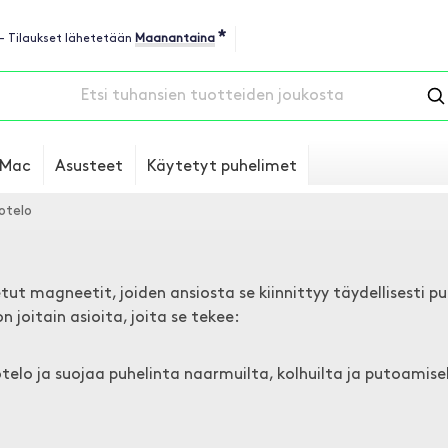
*
 - Tilaukset lähetetään
Maanantaina
Mac
Asusteet
Käytetyt puhelimet
telo
t magneetit, joiden ansiosta se kiinnittyy täydellisesti p
joitain asioita, joita se tekee:
telo ja suojaa puhelinta naarmuilta, kolhuilta ja putoamise