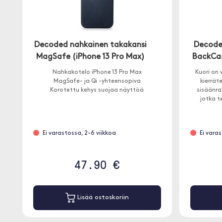
Decoded nahkainen takakansi
Decode
MagSafe (iPhone 13 Pro Max)
BackCas
Nahkakotelo iPhone 13 Pro Max
Kuori on
MagSafe- ja Qi -yhteensopiva
kierrät
Korotettu kehys suojaa näyttöä
sisäänr
jotka t
kaikkien
Ei varastossa, 2-6 viikkoa
Ei vara
47.90 €
Lisää ostoskoriin