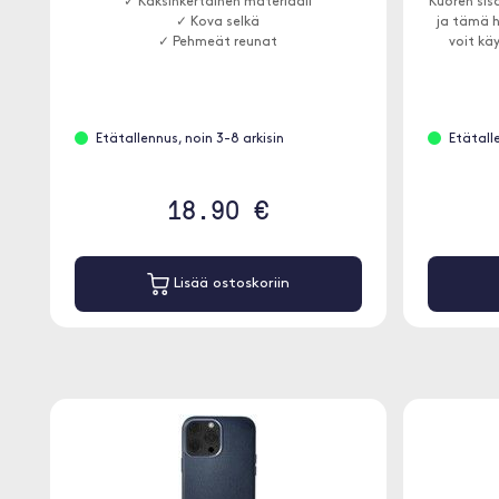
✓ Kaksinkertainen materiaali
Kuoren sis
✓ Kova selkä
ja tämä h
✓ Pehmeät reunat
voit kä
Etätallennus, noin 3-8 arkisin
Etätall
18.90 €
Lisää ostoskoriin