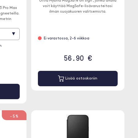
Ultra Hybrid MagSafe on sign , jonka avulla
voit käyttää MagSafe-lisävarusteitasi
3 Pro Max
ilman suojakuoren valitsemista.
gneeteilla.
 metrin
▾
Ei varastossa, 2-6 viikkoa
n
56.90 €
Lisää ostoskoriin
-5%