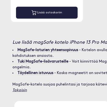
Lisää ostoskoriin
Lue lisää magSafe kotelo iPhone 13 Pro M
MagSafe-laturien yhteensopivuus
- Kotelon avull
kohdistuksen ansiosta.
Tuki MagSafe-lisävarusteille
- Voit kiinnittää Ma
ongelmia.
Täydellinen istuvuus
- Koska magneetit on sovitett
MagSafe-kotelo suojaa puhelintasi ja tarjoaa käte
Takaisin