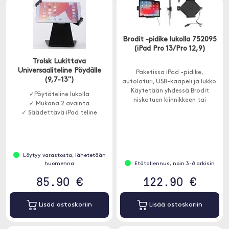
Brodit -pidike lukolla 752095
(iPad Pro 13/Pro 12,9)
Trolsk Lukittava
Universaaliteline Pöydälle
Paketissa iPad -pidike,
(9,7-13")
autolaturi, USB-kaapeli ja lukko.
Käytetään yhdessä Brodit
✓Pöytäteline lukolla
niskatuen kiinnikkeen tai
✓ Mukana 2 avainta
ProClipin kanssa.
✓ Säädettävä iPad teline
Löytyy varastosta, lähetetään
huomenna
Etätallennus, noin 3-8 arkisin
85.90 €
122.90 €
Lisää ostoskoriin
Lisää ostoskoriin