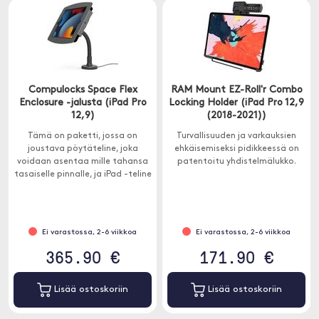
Compulocks Space Flex
RAM Mount EZ-Roll'r Combo
Enclosure -jalusta (iPad Pro
Locking Holder (iPad Pro 12,9
12,9)
(2018-2021))
Tämä on paketti, jossa on
Turvallisuuden ja varkauksien
joustava pöytäteline, joka
ehkäisemiseksi pidikkeessä on
voidaan asentaa mille tahansa
patentoitu yhdistelmälukko.
tasaiselle pinnalle, ja iPad -teline
iPad turvalliseen kiinnitykseen.
Mukana 2 avainta lukkoon.
Ei varastossa, 2-6 viikkoa
Ei varastossa, 2-6 viikkoa
365.90 €
171.90 €
Lisää ostoskoriin
Lisää ostoskoriin