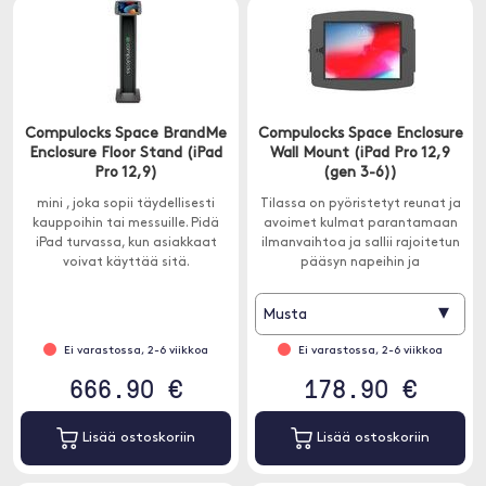
Compulocks Space BrandMe
Compulocks Space Enclosure
Enclosure Floor Stand (iPad
Wall Mount (iPad Pro 12,9
Pro 12,9)
(gen 3-6))
mini , joka sopii täydellisesti
Tilassa on pyöristetyt reunat ja
kauppoihin tai messuille. Pidä
avoimet kulmat parantamaan
iPad turvassa, kun asiakkaat
ilmanvaihtoa ja sallii rajoitetun
voivat käyttää sitä.
pääsyn napeihin ja
sisäänkäynteihin.
▾
Musta
Ei varastossa, 2-6 viikkoa
Ei varastossa, 2-6 viikkoa
666.90 €
178.90 €
Lisää ostoskoriin
Lisää ostoskoriin