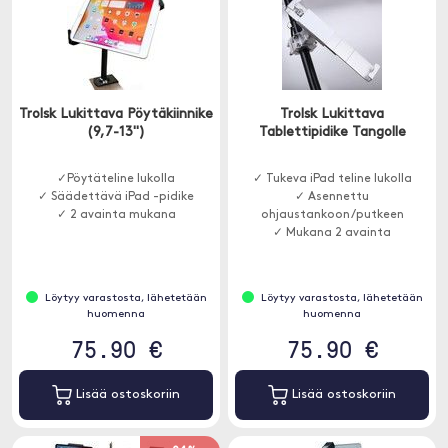
Trolsk Lukittava Pöytäkiinnike
Trolsk Lukittava
(9,7-13")
Tablettipidike Tangolle
✓Pöytäteline lukolla
✓ Tukeva iPad teline lukolla
✓ Säädettävä iPad -pidike
✓ Asennettu
✓ 2 avainta mukana
ohjaustankoon/putkeen
✓ Mukana 2 avainta
Löytyy varastosta, lähetetään
Löytyy varastosta, lähetetään
huomenna
huomenna
75.90 €
75.90 €
Lisää ostoskoriin
Lisää ostoskoriin