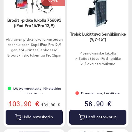
-21%
Brodit -pidike lukolla 736095
(iPad Pro 13/Pro 12,9)
Trolsk Lukittava Seinäkiinnike
(9,7-13")
Aktiivinen pidike lukolla kiinteään
asennukseen. Sopii iPad Pro 12,9
gen 3/4 -laitteelle yhdessä
✓Seinäkiinnike lukolla
Brodit -niskatuken tai ProClipin
✓ Säädettävä iPad -pidike
kanssa.
✓ 2 avainta mukana
Löytyy varastosta, lähetetään
huomenna
Ei varastossa, 2-6 viikkoa
103.90 €
56.90 €
131.90 €
Lisää ostoskoriin
Lisää ostoskoriin