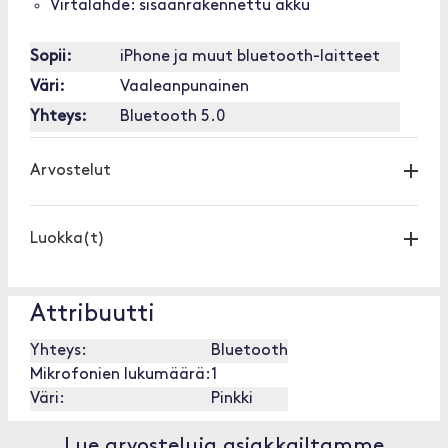
Virtalähde: sisäänrakennettu akku
Sopii:
iPhone ja muut bluetooth-laitteet
Väri:
Vaaleanpunainen
Yhteys:
Bluetooth 5.0
Arvostelut
Luokka(t)
Attribuutti
Yhteys:
Bluetooth
Mikrofonien lukumäärä:
1
Väri:
Pinkki
Lue arvosteluja asiakkailtamme