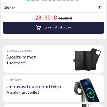
▾
Sininen
28.90 €
42.90 €
Lisää ostoskoriin
Suosituimmat
Suosituimmat
tuotteet!
Uutiset
Jatkuvasti uusia tuotteita
Apple-laitteille!