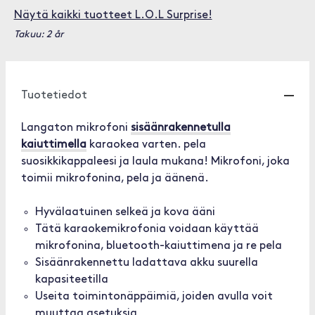
Näytä kaikki tuotteet L.O.L Surprise!
Takuu: 2 år
Tuotetiedot
Langaton mikrofoni
sisäänrakennetulla
kaiuttimella
karaokea varten. pela
suosikkikappaleesi ja laula mukana! Mikrofoni, joka
toimii mikrofonina, pela ja äänenä.
Hyvälaatuinen selkeä ja kova ääni
Tätä karaokemikrofonia voidaan käyttää
mikrofonina, bluetooth-kaiuttimena ja re pela
Sisäänrakennettu ladattava akku suurella
kapasiteetilla
Useita toimintonäppäimiä, joiden avulla voit
muuttaa asetuksia