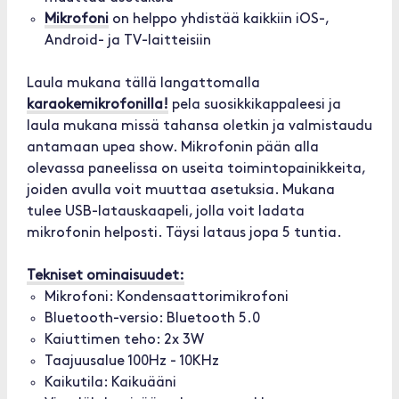
Mikrofoni
on helppo yhdistää kaikkiin iOS-,
Android- ja TV-laitteisiin
Laula mukana tällä langattomalla
karaokemikrofonilla!
pela suosikkikappaleesi ja
laula mukana missä tahansa oletkin ja valmistaudu
antamaan upea show. Mikrofonin pään alla
olevassa paneelissa on useita toimintopainikkeita,
joiden avulla voit muuttaa asetuksia. Mukana
tulee USB-latauskaapeli, jolla voit ladata
mikrofonin helposti. Täysi lataus jopa 5 tuntia.
Tekniset ominaisuudet:
Mikrofoni: Kondensaattorimikrofoni
Bluetooth-versio: Bluetooth 5.0
Kaiuttimen teho: 2x 3W
Taajuusalue 100Hz - 10KHz
Kaikutila: Kaikuääni