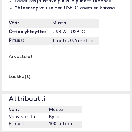
Laadukas joustava puuvilla punottu kaapeli
Yhteensopiva useiden USB-C-asemien kanssa
Väri:
Musta
Ottaa yhteyttä:
USB-A - USB-C
Pituus:
1 metri, 0,3 metriä
Arvostelut
Luokka(t)
Attribuutti
Väri:
Musta
Vahvistettu:
Kyllä
Pituus:
100, 30 cm