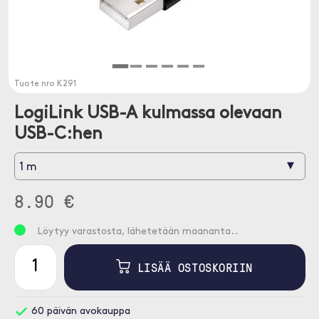
Tuote nro
K291
LogiLink USB-A kulmassa olevaan
USB-C:hen
▾
1 m
8.90 €
Löytyy varastosta, lähetetään maananta..
LISÄÄ OSTOSKORIIN
60 päivän avokauppa