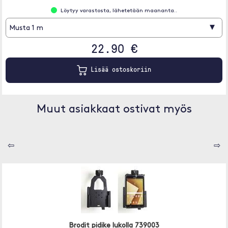
Löytyy varastosta, lähetetään maananta..
▾
Musta 1 m
22.90 €
Lisää ostoskoriin
Muut asiakkaat ostivat myös
⇦
⇨
Brodit pidike lukolla 739003