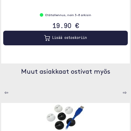
Etätallennus, noin 3-8 arkisin
19.90 €
Lisää ostoskoriin
Muut asiakkaat ostivat myös
⇦
⇨