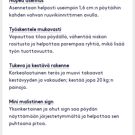
Nopea asennus
Asennetaan helposti useimpiin 1,6 cm:n pöytäihin
kahden vahvan ruuvikiinnittimen avulla.
Työskentele mukavasti
Vapauttaa tilaa pöydällä, vähentää niskan
rasitusta ja helpottaa parempaa ryhtiä, mikä lisää
työn tuottavuutta.
Tukeva ja kestävä rakenne
Korkealaatuinen teräs ja muovi takaavat
kestävyyden ja vakauden; kestää jopa 20 kg:n
painoja.
Mini malistinen sign
Yksinkertainen ja ohut sign saa pöydän
näyttämään järjestetymmältä ja helpottaa sen
puhtaana pitoa.