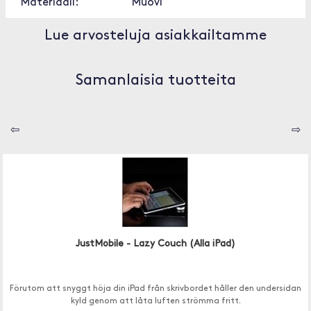
Materiaali:
Muovi
Lue arvosteluja asiakkailtamme
Samanlaisia tuotteita
⇦
⇨
JustMobile - Lazy Couch (Alla iPad)
Förutom att snyggt höja din iPad från skrivbordet håller den undersidan
kyld genom att låta luften strömma fritt.