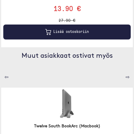
13.90 €
27.90 €
Lisää ostoskoriin
Muut asiakkaat ostivat myös
⇦
⇨
Twelve South BookArc (Macbook)