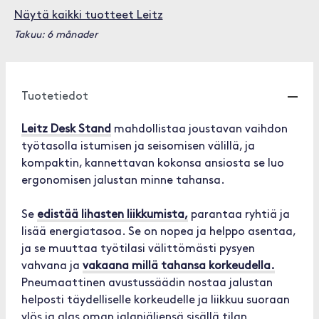
Näytä kaikki tuotteet Leitz
Takuu: 6 månader
Tuotetiedot
Leitz Desk Stand
mahdollistaa joustavan vaihdon
työtasolla istumisen ja seisomisen välillä, ja
kompaktin, kannettavan kokonsa ansiosta se luo
ergonomisen jalustan minne tahansa.
Se
edistää lihasten liikkumista,
parantaa ryhtiä ja
lisää energiatasoa. Se on nopea ja helppo asentaa,
ja se muuttaa työtilasi välittömästi pysyen
vahvana ja
vakaana millä tahansa korkeudella.
Pneumaattinen avustussäädin nostaa jalustan
helposti täydelliselle korkeudelle ja liikkuu suoraan
ylös ja alas oman jalanjäljensä sisällä tilan