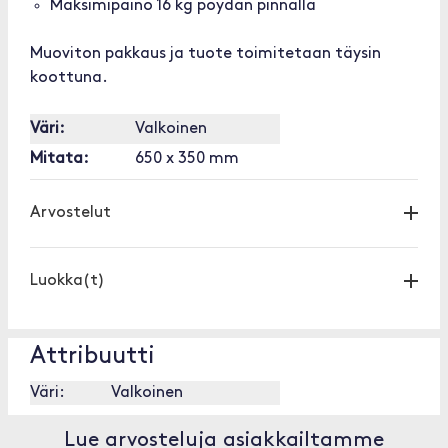
Maksimipaino 16 kg pöydän pinnalla
Muoviton pakkaus ja tuote toimitetaan täysin
koottuna.
Väri:
Valkoinen
Mitata:
650 x 350 mm
Arvostelut
Luokka(t)
Attribuutti
Väri:
Valkoinen
Lue arvosteluja asiakkailtamme