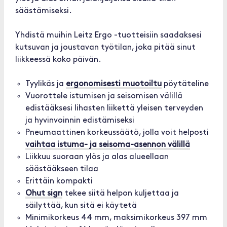
säästämiseksi.
Yhdistä muihin Leitz Ergo -tuotteisiin saadaksesi
kutsuvan ja joustavan työtilan, joka pitää sinut
liikkeessä koko päivän.
Tyylikäs ja
ergonomisesti muotoiltu
pöytäteline
Vuorottele istumisen ja seisomisen välillä
edistääksesi lihasten liikettä yleisen terveyden
ja hyvinvoinnin edistämiseksi
Pneumaattinen korkeussäätö, jolla voit helposti
vaihtaa istuma- ja seisoma-asennon välillä
Liikkuu suoraan ylös ja alas alueellaan
säästääkseen tilaa
Erittäin kompakti
Ohut sign
tekee siitä helpon kuljettaa ja
säilyttää, kun sitä ei käytetä
Minimikorkeus 44 mm, maksimikorkeus 397 mm