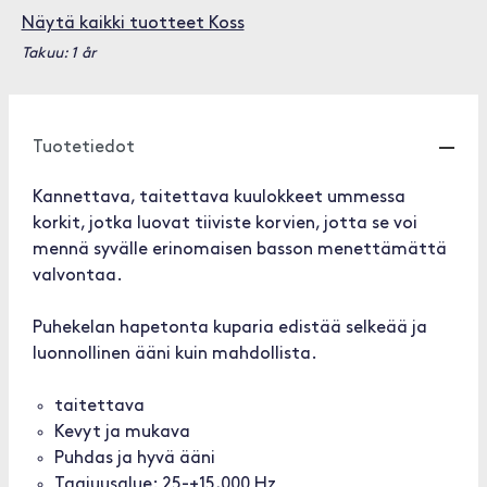
Näytä kaikki tuotteet Koss
Takuu: 1 år
Tuotetiedot
Kannettava, taitettava kuulokkeet ummessa
korkit, jotka luovat tiiviste korvien, jotta se voi
mennä syvälle erinomaisen basson menettämättä
valvontaa.
Puhekelan hapetonta kuparia edistää selkeää ja
luonnollinen ääni kuin mahdollista.
taitettava
Kevyt ja mukava
Puhdas ja hyvä ääni
Taajuusalue: 25-+15,000 Hz