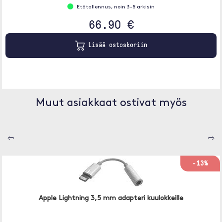
Etätallennus, noin 3-8 arkisin
66.90 €
Lisää ostoskoriin
Muut asiakkaat ostivat myös
⇦
⇨
-13%
Apple Lightning 3,5 mm adapteri kuulokkeille