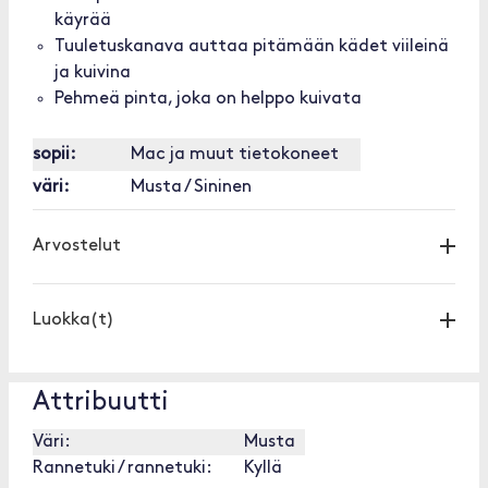
käyrää
Tuuletuskanava auttaa pitämään kädet viileinä
ja kuivina
Pehmeä pinta, joka on helppo kuivata
sopii:
Mac ja muut tietokoneet
väri:
Musta / Sininen
Arvostelut
Luokka(t)
Attribuutti
Väri:
Musta
Rannetuki / rannetuki:
Kyllä