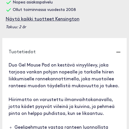
Nopea asiakaspalvelu
Ollut toiminnassa vuodesta 2008
Näytä kaikki tuotteet Kensington
Takuu: 2 år
Tuotetiedot
Duo Gel Mouse Pad on kestävä vinyylilevy, joka
tarjoaa vankan pohjan nopealle ja tarkalle hiiren
liikkumiselle rannekannattimella, joka muotoilee
ranteesi muodon täydellistä mukavuutta ja tukea.
Hiirimatto on varustettu ilmanvaihtokanavalla,
jotta kädet pysyvät viileinä ja kuivina, ja pehmeä
pinta on helppo puhdistaa, kun se likaantuu.
Geelipehmuste vastaa ranteen luonnollista