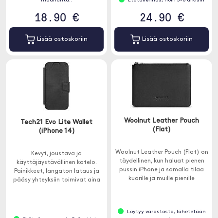
maananta..
Etätallennus, noin 3-8 arkisin
18.90 €
24.90 €
Lisää ostoskoriin
Lisää ostoskoriin
Woolnut Leather Pouch
Tech21 Evo Lite Wallet
(Flat)
(iPhone 14)
Woolnut Leather Pouch (Flat) on
Kevyt, joustava ja
täydellinen, kun haluat pienen
käyttäjäystävällinen kotelo.
pussin iPhone ja samalla tilaa
Painikkeet, langaton lataus ja
kuorille ja muille pienille
pääsy yhteyksiin toimivat aina
tavaroille.
helposti.
Löytyy varastosta, lähetetään