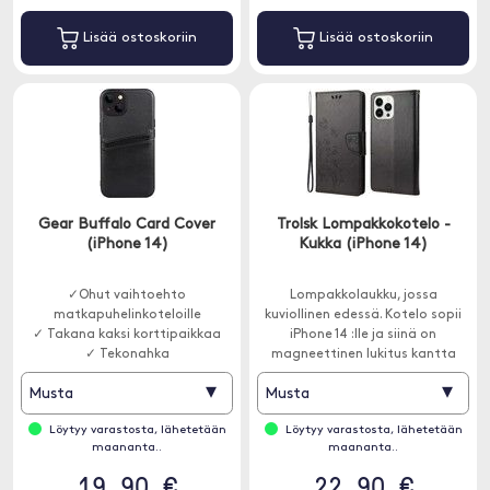
Lisää ostoskoriin
Lisää ostoskoriin
Gear Buffalo Card Cover
Trolsk Lompakkokotelo -
(iPhone 14)
Kukka (iPhone 14)
✓Ohut vaihtoehto
Lompakkolaukku, jossa
matkapuhelinkoteloille
kuviollinen edessä. Kotelo sopii
✓ Takana kaksi korttipaikkaa
iPhone 14 :lle ja siinä on
✓ Tekonahka
magneettinen lukitus kantta
varten.
▾
▾
Musta
Musta
Löytyy varastosta, lähetetään
Löytyy varastosta, lähetetään
maananta..
maananta..
19.90 €
22.90 €