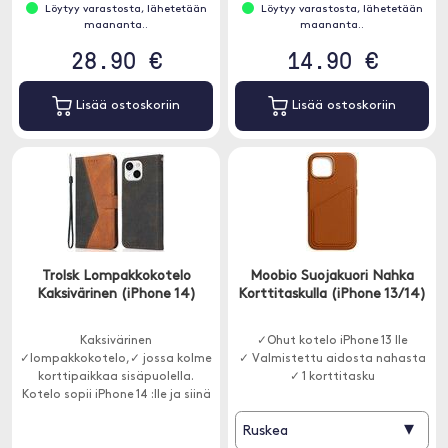
Löytyy varastosta, lähetetään
Löytyy varastosta, lähetetään
maananta..
maananta..
28.90 €
14.90 €
Lisää ostoskoriin
Lisää ostoskoriin
Trolsk Lompakkokotelo
Moobio Suojakuori Nahka
Kaksivärinen (iPhone 14)
Korttitaskulla (iPhone 13/14)
Kaksivärinen
✓Ohut kotelo iPhone 13 lle
✓lompakkokotelo,✓ jossa kolme
✓ Valmistettu aidosta nahasta
korttipaikkaa sisäpuolella.
✓ 1 korttitasku
Kotelo sopii iPhone 14 :lle ja siinä
on magneettinen lukitus kantta
▾
Ruskea
varten.