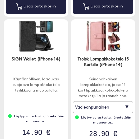
Lisää ostoskoriin
Lisää ostoskoriin
SIGN Wallet (iPhone 14)
Trolsk Lompakkokotelo 15
Kortille (iPhone 14)
Käytännöllinen, laadukas
Keinonahkainen
suojaava lompakkokotelo
lompakkokotelo, jossa 15
tyylikkäällä muotoilulla.
korttipaikkaa, kolikkolokero
vetoketjulla ja rannehihna.
▾
Vaaleanpunainen
Löytyy varastosta, lähetetään
Löytyy varastosta, lähetetään
maananta..
maananta..
14.90 €
28.90 €