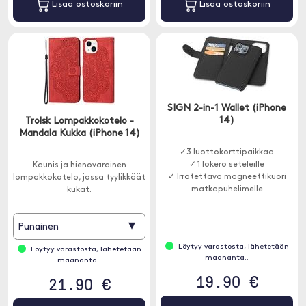
Lisää ostoskoriin
Lisää ostoskoriin
SIGN 2-in-1 Wallet (iPhone
14)
Trolsk Lompakkokotelo -
Mandala Kukka (iPhone 14)
✓3 luottokorttipaikkaa
✓ 1 lokero seteleille
Kaunis ja hienovarainen
✓ Irrotettava magneettikuori
lompakkokotelo, jossa tyylikkäät
matkapuhelimelle
kukat.
▾
Punainen
Löytyy varastosta, lähetetään
Löytyy varastosta, lähetetään
maananta..
maananta..
19.90 €
21.90 €