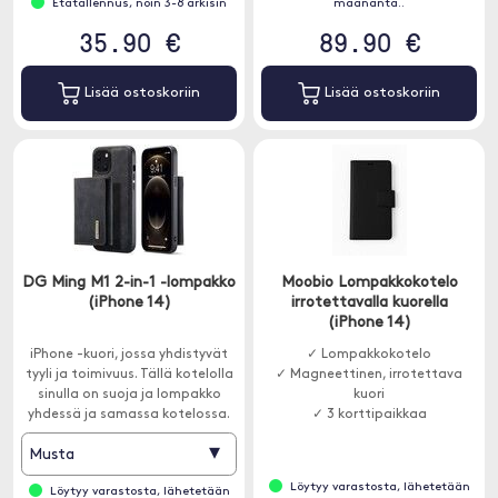
Etätallennus, noin 3-8 arkisin
maananta..
35.90 €
89.90 €
Lisää ostoskoriin
Lisää ostoskoriin
DG Ming M1 2-in-1 -lompakko
Moobio Lompakkokotelo
(iPhone 14)
irrotettavalla kuorella
(iPhone 14)
iPhone -kuori, jossa yhdistyvät
✓ Lompakkokotelo
tyyli ja toimivuus. Tällä kotelolla
✓ Magneettinen, irrotettava
sinulla on suoja ja lompakko
kuori
yhdessä ja samassa kotelossa.
✓ 3 korttipaikkaa
▾
Musta
Löytyy varastosta, lähetetään
Löytyy varastosta, lähetetään