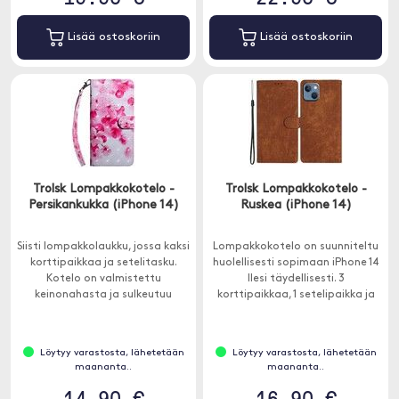
Lisää ostoskoriin
Lisää ostoskoriin
Trolsk Lompakkokotelo -
Trolsk Lompakkokotelo -
Persikankukka (iPhone 14)
Ruskea (iPhone 14)
Siisti lompakkolaukku, jossa kaksi
Lompakkokotelo on suunniteltu
korttipaikkaa ja setelitasku.
huolellisesti sopimaan iPhone 14
Kotelo on valmistettu
llesi täydellisesti. 3
keinonahasta ja sulkeutuu
korttipaikkaa, 1 setelipaikka ja
magneetilla.
siinä on magneettisuljin.
Löytyy varastosta, lähetetään
Löytyy varastosta, lähetetään
maananta..
maananta..
14.90 €
16.90 €