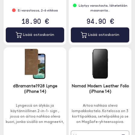
Löytyy varastosta, lähetetään
Ei varastossa, 2-6 viikkoa
maananta..
18.90 €
94.90 €
Lisää ostoskoriin
Lisää ostoskoriin
dBramante1928 Lynge
Nomad Modern Leather Folio
(iPhone 14)
(iPhone 14)
Lyngessä on älykäs ja
Aitoa nahkaa oleva
käytännöllinen 2-in-1- sign ,
lompakkokotelo. Kotelossa on 3
jossa on aitoa nahkaa oleva
korttipaikkaa, setelipaikka ja se
kuori, jonka sisällä on magneetit,
on MagSafe-yhteensopiva.
jotta voit helposti käyttää
matkapuhelintasi lompakon