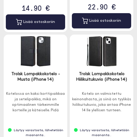
22.90 €
14.90 €
Lisää ostoskoriin
Lisää ostoskoriin
Trolsk Lompakkokotelo -
Trolsk Lompakkokotelo
Musta (iPhone 14)
Hiilikuitukuvio (iPhone 14)
Kotelossa on kaksi korttipaikkaa
Kotelo on valmistettu
ja setelipaikka, mikä on
keinonahasta, ja siinä on tyylikäs
optimaalinen tärkeimmille
hiilikuitukuvio, joka antaa iPhone
korteille ja käteiselle. Pidä
14 lle ylellisen tunteen.
henkilöllisyystodistus,
luottokortti ja käteinen käden
ulottuvilla.
Löytyy varastosta, lähetetään
Löytyy varastosta, lähetetään
maananta..
maananta..