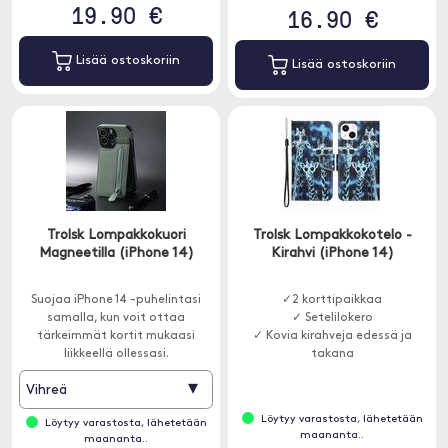
19.90 €
16.90 €
Lisää ostoskoriin
Lisää ostoskoriin
Trolsk Lompakkokuori
Trolsk Lompakkokotelo -
Magneetilla (iPhone 14)
Kirahvi (iPhone 14)
Suojaa iPhone 14 -puhelintasi
✓2 korttipaikkaa
samalla, kun voit ottaa
✓ Setelilokero
tärkeimmät kortit mukaasi
✓ Kovia kirahveja edessä ja
liikkeellä ollessasi.
takana
▾
Vihreä
Löytyy varastosta, lähetetään
Löytyy varastosta, lähetetään
maananta..
maananta..