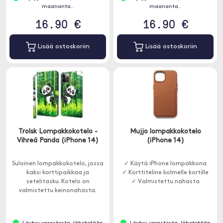
maananta..
maananta..
16.90 €
16.90 €
Lisää ostoskoriin
Lisää ostoskoriin
Trolsk Lompakkokotelo -
Mujjo lompakkokotelo
Vihreä Panda (iPhone 14)
(iPhone 14)
Suloinen lompakkokotelo, jossa
✓ Käytä iPhone lompakkona
kaksi korttipaikkaa ja
✓ Korttiteline kolmelle kortille
setelitasku. Kotelo on
✓ Valmistettu nahasta
valmistettu keinonahasta.