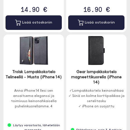
14.90 €
16.90 €
Lisää ostoskoriin
Lisää ostoskoriin
Trolsk Lompakkokotelo
Gear lompakkokotelo
Telineellä - Musta (iPhone 14)
magneettikuorella (iPhone
14)
Anna iPhone 14 llesi sen
✓Lompakkokotelo keinonahkaa
ansaitsema eleganssi ja
✓ Siinä on kolme korttipaikkaa ja
toimivuus keinonahkaisella
setelitasku
puhelinkuorellamme. 4
✓ iPhone on suojattu
korttipaikkaa.
magneettikotelolla, joka
voidaan irrottaa lompakosta
Löytyy varastosta, lähetetään