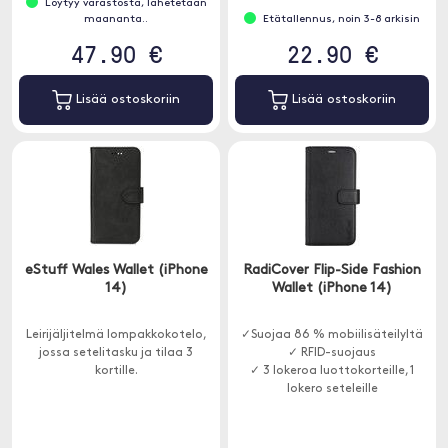
Löytyy varastosta, lähetetään
maananta..
Etätallennus, noin 3-8 arkisin
47.90 €
22.90 €
Lisää ostoskoriin
Lisää ostoskoriin
eStuff Wales Wallet (iPhone
RadiCover Flip-Side Fashion
14)
Wallet (iPhone 14)
Leirijäljitelmä lompakkokotelo,
✓Suojaa 86 % mobiilisäteilyltä
jossa setelitasku ja tilaa 3
✓ RFID-suojaus
kortille.
✓ 3 lokeroa luottokorteille, 1
lokero seteleille