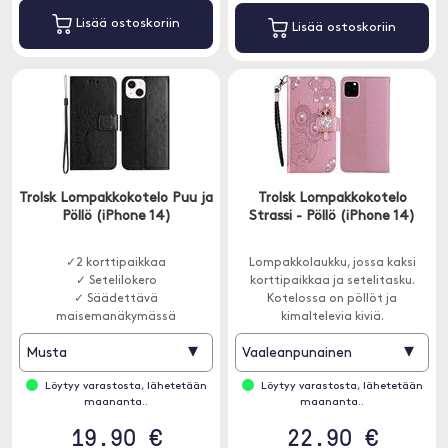
Lisää ostoskoriin
Lisää ostoskoriin
Trolsk Lompakkokotelo Puu ja
Trolsk Lompakkokotelo
Pöllö (iPhone 14)
Strassi - Pöllö (iPhone 14)
✓2 korttipaikkaa
Lompakkolaukku, jossa kaksi
✓ Setelilokero
korttipaikkaa ja setelitasku.
✓ Säädettävä
Kotelossa on pöllöt ja
maisemanäkymässä
kimaltelevia kiviä.
▾
▾
Musta
Vaaleanpunainen
Löytyy varastosta, lähetetään
Löytyy varastosta, lähetetään
maananta..
maananta..
19.90 €
22.90 €