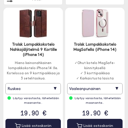
Trolsk Lompakkokotelo
Trolsk Lompakkokotelo
Nahkajäljitelmä 9 Kortille
MagSafella (iPhone 14)
(iPhone 14)
Hieno keinonahkainen
✓Ohut kotelo MagSafe-
lompakkokotelo iPhone 14 :lle.
kiinnityksellä
Kotelossa on 9 korttipaikkaa ja
✓ 3 korttipaikkaa
3 setelitaskua.
✓ Karkaistusta lasista
valmistettu kameran suojaus
▾
▾
Ruskea
Vaaleanpunainen
Löytyy varastosta, lähetetään
Löytyy varastosta, lähetetään
maananta..
maananta..
19.90 €
19.90 €
Lisää ostoskoriin
Lisää ostoskoriin