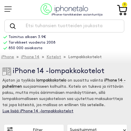
0
iPhone-tarvikkeiden asiantuntija
Toimitus alkaen 3.9€
Tarvikkeet vuodesta 2008
850 000 asiakasta
iPhone
»
iPhone 14
»
Kotelot
» Lompakkokotelot
iPhone 14 -lompakkokotelot
Ajaton ja tyylikäs
lompakkokotelo
on suosittu valinta
iPhone 14 -
puhelimen
suojaamiseen kolhuilta. Kotelo on tukeva ja riittävän
paksu, mutta myös äärimmäisen monikäyttöinen, sillä
lompakkomalliseen suojakoteloon saa ujutettua maksukortteja
tai jopa käteistä, jos mallissa on erillinen tila seteleille.
Lue lisää iPhone 14 -lompakkokotelot
Filter