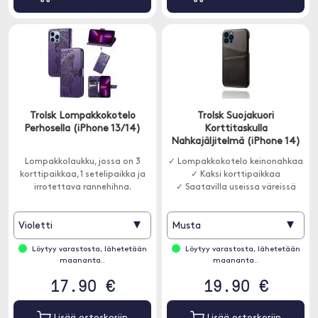
Trolsk Lompakkokotelo
Trolsk Suojakuori
Perhosella (iPhone 13/14)
Korttitaskulla
Nahkajäljitelmä (iPhone 14)
Lompakkolaukku, jossa on 3
✓ Lompakkokotelo keinonahkaa
korttipaikkaa, 1 setelipaikka ja
✓ Kaksi korttipaikkaa
irrotettava rannehihna.
✓ Saatavilla useissa väreissä
▾
▾
Violetti
Musta
Löytyy varastosta, lähetetään
Löytyy varastosta, lähetetään
maananta..
maananta..
17.90 €
19.90 €
Lisää ostoskoriin
Lisää ostoskoriin