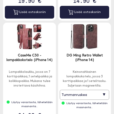
19.90 €
14.90 €
Lisää ostoskoriin
Lisää ostoskoriin
CaseMe C30 -
DG Ming Retro Wallet
lompakkokotelo (iPhone 14)
(iPhone 14)
Lompakkolaukku, jossa on 7
Keinonahkainen
korttipaikkaa, 1 setelipaikka ja
lompakkokotelo, jossa 3
kolikkopaikka. Mukana tulee
korttipaikkaa ja 1 setelitasku.
irrotettava käsihihna.
Suljetaan magneetilla.
▾
Tummanruskea
Löytyy varastosta, lähetetään
Löytyy varastosta, lähetetään
maananta..
maananta..