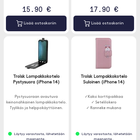
15.90 €
17.90 €
Lisää ostoskoriin
Lisää ostoskoriin
Trolsk Lompakkokotelo
Trolsk Lompakkokotelo
Pystysuora (iPhone 14)
Suloinen (iPhone 14)
Pystysuoraan avautuva
✓Kaksi korttipaikkaa
keinonahkainen lompakkokotelo.
✓ Setelilokero
Tyylikäs ja helppokäyttöinen.
✓ Ranneke mukana
Löytyy varastosta, lähetetään
Löytyy varastosta, lähetetään
maananta..
maananta..