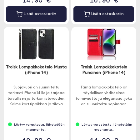
Lisää ostoskoriin
Lisää ostoskoriin
Trolsk Lompakkokotelo Musta
Trolsk Lompakkokotelo
(iPhone 14)
Punainen (iPhone 14)
Suojakuori on suunniteltu
Tämä lompakkokotelo on
tarkasti iPhone 14 lle ja tarjoaa
täydellinen yhdistelmä
turvallisen ja tarkan istuvuuden.
toimivuutta ja eleganssia, joka
Kolme korttipaikkaa ja tilava
on suunniteltu sopimaan
tasku käteiselle tai kuiteille.
moderniin elämäntyyliisi.
Löytyy varastosta, lähetetään
Löytyy varastosta, lähetetään
maananta..
maananta..