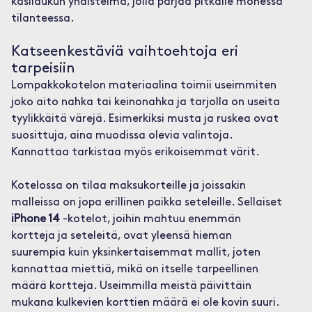
käsilaukun yhdistelmä, jolla pärjää pitkälle monessa
tilanteessa.
Katseenkestäviä vaihtoehtoja eri
tarpeisiin
Lompakkokotelon materiaalina toimii useimmiten
joko aito nahka tai keinonahka ja tarjolla on useita
tyylikkäitä värejä. Esimerkiksi musta ja ruskea ovat
suosittuja, aina muodissa olevia valintoja.
Kannattaa tarkistaa myös erikoisemmat värit.
Kotelossa on tilaa maksukorteille ja joissakin
malleissa on jopa erillinen paikka seteleille. Sellaiset
iPhone 14
-kotelot, joihin mahtuu enemmän
kortteja ja seteleitä, ovat yleensä hieman
suurempia kuin yksinkertaisemmat mallit, joten
kannattaa miettiä, mikä on itselle tarpeellinen
määrä kortteja. Useimmilla meistä päivittäin
mukana kulkevien korttien määrä ei ole kovin suuri.