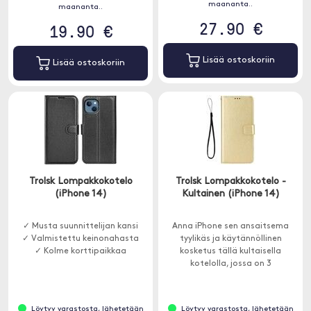
maananta..
maananta..
27.90 €
19.90 €
Lisää ostoskoriin
Lisää ostoskoriin
Trolsk Lompakkokotelo
Trolsk Lompakkokotelo -
(iPhone 14)
Kultainen (iPhone 14)
✓ Musta suunnittelijan kansi
Anna iPhone sen ansaitsema
✓ Valmistettu keinonahasta
tyylikäs ja käytännöllinen
✓ Kolme korttipaikkaa
kosketus tällä kultaisella
kotelolla, jossa on 3
korttipaikkaa, jalustatoiminto ja
rannehihna.
Löytyy varastosta, lähetetään
Löytyy varastosta, lähetetään