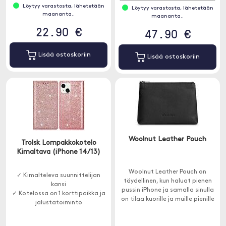
Löytyy varastosta, lähetetään
Löytyy varastosta, lähetetään
maananta..
maananta..
22.90 €
47.90 €
Lisää ostoskoriin
Lisää ostoskoriin
Woolnut Leather Pouch
Trolsk Lompakkokotelo
Kimaltava (iPhone 14/13)
Woolnut Leather Pouch on
✓ Kimalteleva suunnittelijan
täydellinen, kun haluat pienen
kansi
pussin iPhone ja samalla sinulla
✓ Kotelossa on 1 korttipaikka ja
on tilaa kuorille ja muille pienille
jalustatoiminto
tavaroille.