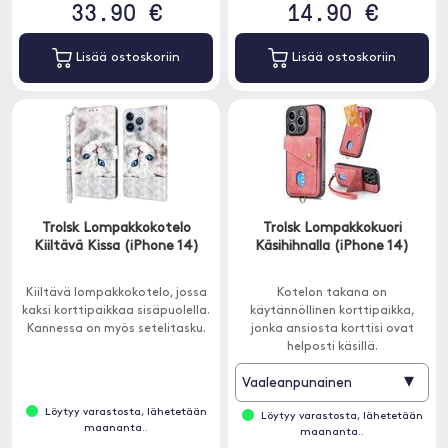
33.90 €
14.90 €
Lisää ostoskoriin
Lisää ostoskoriin
Trolsk Lompakkokotelo
Trolsk Lompakkokuori
Kiiltävä Kissa (iPhone 14)
Käsihihnalla (iPhone 14)
Kiiltävä lompakkokotelo, jossa
Kotelon takana on
kaksi korttipaikkaa sisäpuolella.
käytännöllinen korttipaikka,
Kannessa on myös setelitasku.
jonka ansiosta korttisi ovat
helposti käsillä.
▾
Vaaleanpunainen
Löytyy varastosta, lähetetään
Löytyy varastosta, lähetetään
maananta..
maananta..