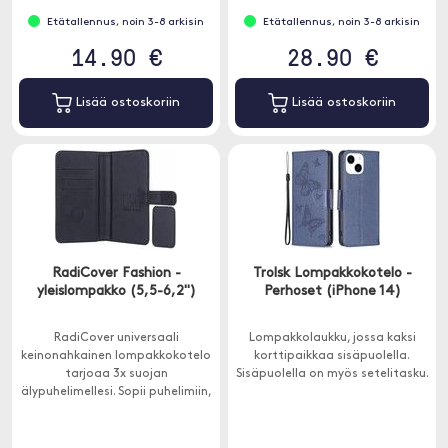
Etätallennus, noin 3-8 arkisin
Etätallennus, noin 3-8 arkisin
14.90 €
28.90 €
Lisää ostoskoriin
Lisää ostoskoriin
RadiCover Fashion -
Trolsk Lompakkokotelo -
yleislompakko (5,5-6,2")
Perhoset (iPhone 14)
RadiCover universaali
Lompakkolaukku, jossa kaksi
keinonahkainen lompakkokotelo
korttipaikkaa sisäpuolella.
tarjoaa 3x suojan
Sisäpuolella on myös setelitasku.
älypuhelimellesi. Sopii puhelimiin,
joiden koko on enintään 15,5 x 7,5
cm.