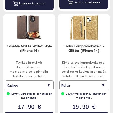
Lisää ostoskoriin
Lisää ostoskoriin
CaseMe Matte Wallet Style
Trolsk Lompakkokotelo -
(iPhone 14)
Glitter (iPhone 14)
Tyylikäs ja tyylikäs
Kimalteleva lompakkokotelo,
lompakkokotelo
jossa kolme korttipaikkaa ja
mattapintaisella pinnalla.
setelitasku. Laukussa on myös
Kotelo on valmistettu
vetoketjullinen tasku edessä.
keinonahasta.
▾
▾
Ruskea
Kulta
Löytyy varastosta, lähetetään
Löytyy varastosta, lähetetään
maananta..
maananta..
17.90 €
19.90 €