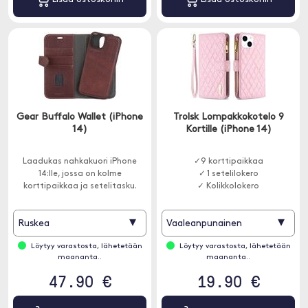
Gear Buffalo Wallet (iPhone
Trolsk Lompakkokotelo 9
14)
Kortille (iPhone 14)
Laadukas nahkakuori iPhone
✓9 korttipaikkaa
14:lle, jossa on kolme
✓ 1 setelilokero
korttipaikkaa ja setelitasku.
✓ Kolikkolokero
▾
▾
Ruskea
Vaaleanpunainen
Löytyy varastosta, lähetetään
Löytyy varastosta, lähetetään
maananta..
maananta..
47.90 €
19.90 €