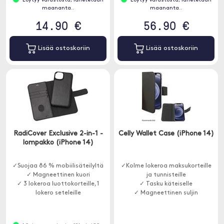
Löytyy varastosta, lähetetään
Löytyy varastosta, lähetetään
maananta..
maananta..
14.90 €
56.90 €
Lisää ostoskoriin
Lisää ostoskoriin
RadiCover Exclusive 2-in-1 -
Celly Wallet Case (iPhone 14)
lompakko (iPhone 14)
✓Suojaa 86 % mobiilisäteilyltä
✓Kolme lokeroa maksukorteille
✓ Magneettinen kuori
ja tunnisteille
✓ 3 lokeroa luottokorteille, 1
✓ Tasku käteiselle
lokero seteleille
✓ Magneettinen suljin