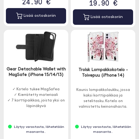
24.90 €
19.90 €
Lisää ostoskoriin
Lisää ostoskoriin
Gear Detachable Wallet with
Trolsk Lompakkokotelo -
MagSafe (iPhone 15/14/13)
Toivepuu (iPhone 14)
✓ Kotelo tukee MagSafea
Kaunis lompakkolaukku, jossa
✓ Kierrätetty materiaali
kaksi korttipaikkaa ja
✓ 7 korttipaikkaa, joista yksi on
setelitasku. Kotelo on
läpinäkyvä
valmistettu keinonahasta.
Löytyy varastosta, lähetetään
Löytyy varastosta, lähetetään
maananta..
maananta..