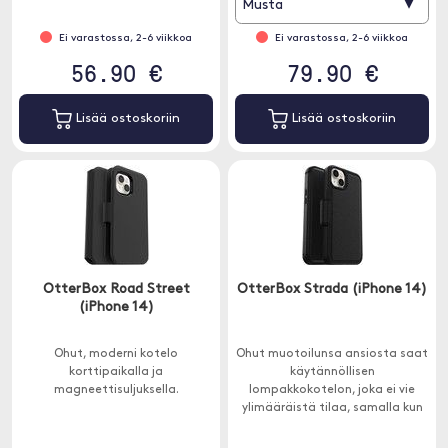
▾
Musta
kanssa tai ilman.
Ei varastossa, 2-6 viikkoa
Ei varastossa, 2-6 viikkoa
56.90 €
79.90 €
Lisää ostoskoriin
Lisää ostoskoriin
OtterBox Road Street
OtterBox Strada (iPhone 14)
(iPhone 14)
Ohut, moderni kotelo
Ohut muotoilunsa ansiosta saat
korttipaikalla ja
käytännöllisen
magneettisuljuksella.
lompakkokotelon, joka ei vie
ylimääräistä tilaa, samalla kun
puhelimesi on hyvin suojattu
ulkoisilta rasituksilta.