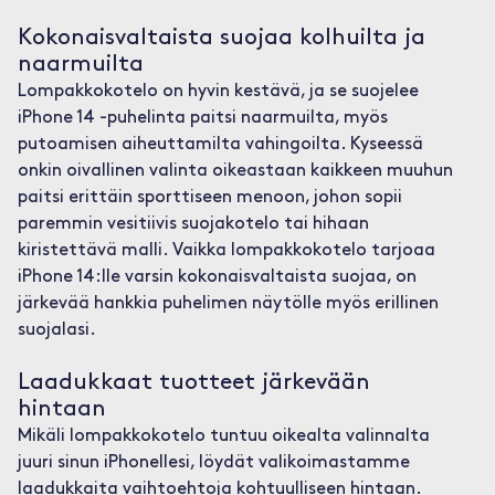
Kokonaisvaltaista suojaa kolhuilta ja
naarmuilta
Lompakkokotelo on hyvin kestävä, ja se suojelee
iPhone 14 -puhelinta paitsi naarmuilta, myös
putoamisen aiheuttamilta vahingoilta. Kyseessä
onkin oivallinen valinta oikeastaan kaikkeen muuhun
paitsi erittäin sporttiseen menoon, johon sopii
paremmin vesitiivis suojakotelo tai hihaan
kiristettävä malli. Vaikka lompakkokotelo tarjoaa
iPhone 14:lle varsin kokonaisvaltaista suojaa, on
järkevää hankkia puhelimen näytölle myös erillinen
suojalasi.
Laadukkaat tuotteet järkevään
hintaan
Mikäli lompakkokotelo tuntuu oikealta valinnalta
juuri sinun iPhonellesi, löydät valikoimastamme
laadukkaita vaihtoehtoja kohtuulliseen hintaan.