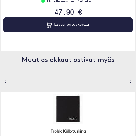
Etätallennus, noin 3-8 arkisin
47.90 €
Lisää ostoskoriin
Muut asiakkaat ostivat myös
⇦
⇨
Trolsk Kiillotusliina