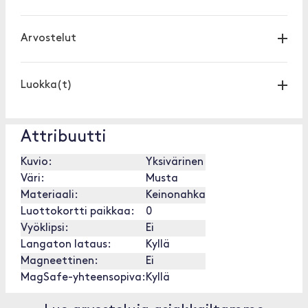
Arvostelut
Luokka(t)
Attribuutti
Kuvio:
Yksivärinen
Väri:
Musta
Materiaali:
Keinonahka
Luottokortti paikkaa:
0
Vyöklipsi:
Ei
Langaton lataus:
Kyllä
Magneettinen:
Ei
MagSafe-yhteensopiva:
Kyllä