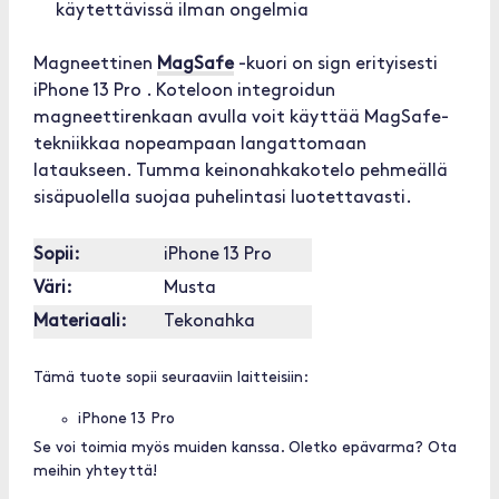
käytettävissä ilman ongelmia
Magneettinen
MagSafe
-kuori on sign erityisesti
iPhone 13 Pro . Koteloon integroidun
magneettirenkaan avulla voit käyttää MagSafe-
tekniikkaa nopeampaan langattomaan
lataukseen. Tumma keinonahkakotelo pehmeällä
sisäpuolella suojaa puhelintasi luotettavasti.
Sopii:
iPhone 13 Pro
Väri:
Musta
Materiaali:
Tekonahka
Tämä tuote sopii seuraaviin laitteisiin:
iPhone 13 Pro
Se voi toimia myös muiden kanssa. Oletko epävarma? Ota
meihin yhteyttä!