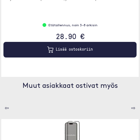
Etätallennus, noin 3-8 arkisin
28.90 €
Lisää ostoskoriin
Muut asiakkaat ostivat myös
⇦
⇨