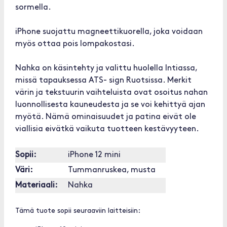
sormella.
iPhone suojattu magneettikuorella, joka voidaan
myös ottaa pois lompakostasi.
Nahka on käsintehty ja valittu huolella Intiassa,
missä tapauksessa ATS- sign Ruotsissa. Merkit
värin ja tekstuurin vaihteluista ovat osoitus nahan
luonnollisesta kauneudesta ja se voi kehittyä ajan
myötä. Nämä ominaisuudet ja patina eivät ole
viallisia eivätkä vaikuta tuotteen kestävyyteen.
Sopii:
iPhone 12 mini
Väri:
Tummanruskea, musta
Materiaali:
Nahka
Tämä tuote sopii seuraaviin laitteisiin: