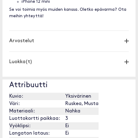
iPhone 12 mini
Se voi toimia myös muiden kanssa. Oletko epävarma? Ota
meihin yhteyttä!
Arvostelut
Luokka(t)
Attribuutti
Kuvio:
Yksivärinen
Väri:
Ruskea, Musta
Materiaali:
Nahka
Luottokortti paikkaa:
3
Vyöklipsi:
Ei
Langaton lataus:
Ei