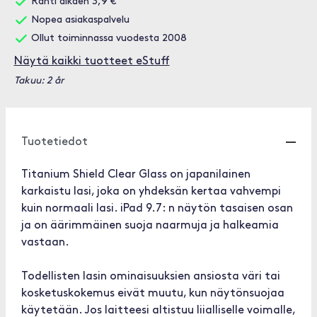
Rahti alkaen 3,9 €
Nopea asiakaspalvelu
Ollut toiminnassa vuodesta 2008
Näytä kaikki tuotteet eStuff
Takuu: 2 år
Tuotetiedot
Titanium Shield Clear Glass on japanilainen
karkaistu lasi, joka on yhdeksän kertaa vahvempi
kuin normaali lasi. iPad 9.7: n näytön tasaisen osan
ja on äärimmäinen suoja naarmuja ja halkeamia
vastaan.
Todellisten lasin ominaisuuksien ansiosta väri tai
kosketuskokemus eivät muutu, kun näytönsuojaa
käytetään. Jos laitteesi altistuu liialliselle voimalle,