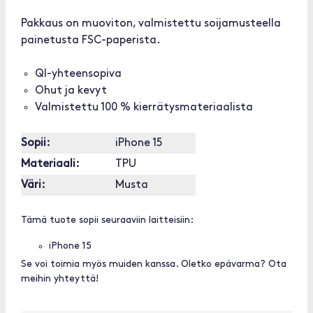
Pakkaus on muoviton, valmistettu soijamusteella
painetusta FSC-paperista.
QI-yhteensopiva
Ohut ja kevyt
Valmistettu 100 % kierrätysmateriaalista
Sopii:
iPhone 15
Materiaali:
TPU
Väri:
Musta
Tämä tuote sopii seuraaviin laitteisiin:
iPhone 15
Se voi toimia myös muiden kanssa. Oletko epävarma? Ota
meihin yhteyttä!