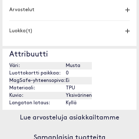
Arvostelut
Luokka(t)
Attribuutti
Väri:
Musta
Luottokortti paikkaa:
0
MagSafe-yhteensopiva:
Ei
Materiaali:
TPU
Kuvio:
Yksivärinen
Langaton lataus:
Kyllä
Lue arvosteluja asiakkailtamme
Samanlaisia tuotteita