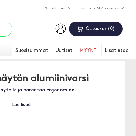
Vaihda maa
Hinnat - ALV:n kanssa
Ostoskori
0
Suosituimmat
Uutiset
MYYNTI
Lisätietoa
äytön alumiinivarsi
 näytölle ja parantaa ergonomiaa.
Lue lisää