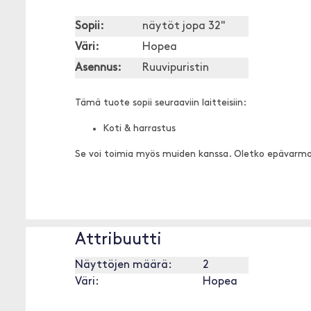
Sopii:
näytöt jopa 32"
Väri:
Hopea
Asennus:
Ruuvipuristin
Tämä tuote sopii seuraaviin laitteisiin:
Koti & harrastus
Se voi toimia myös muiden kanssa. Oletko epävarm
Attribuutti
Näyttöjen määrä:
2
Väri:
Hopea