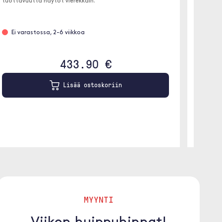
suuremm
tuottavuutta näytöt vierekkäin.
ulkomuo
ja niide
Ei varastossa, 2-6 viikkoa
Etäta
433.90 €
Lisää ostoskoriin
MYYNTI