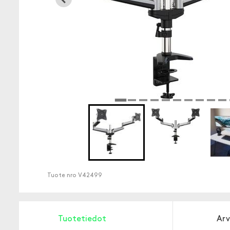
Tuote nro
V42499
Tuotetiedot
Arv