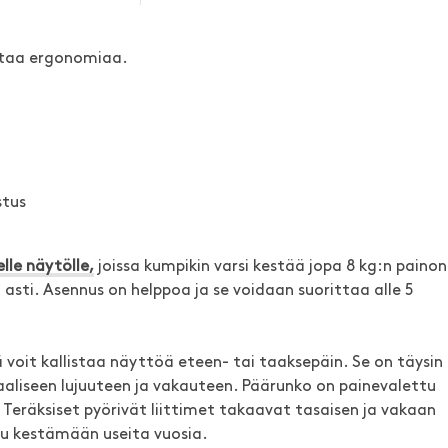
antaa ergonomiaa.
stus
lle näytölle,
joissa kumpikin varsi kestää jopa 8 kg:n painon
" asti. Asennus on helppoa ja se voidaan suorittaa alle 5
 voit kallistaa näyttöä eteen- tai taaksepäin. Se on täysin
aaliseen lujuuteen ja vakauteen. Päärunko on painevalettu
 Teräksiset pyörivät liittimet takaavat tasaisen ja vakaan
tu kestämään useita vuosia.