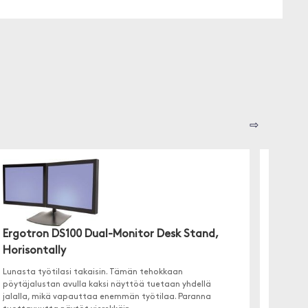
⇨
Ergotron DS100 Dual-Monitor Desk Stand,
Horisontally
Delta
Lunasta työtilasi takaisin. Tämän tehokkaan
ARM-035
pöytäjalustan avulla kaksi näyttöä tuetaan yhdellä
toimimaa
jalalla, mikä vapauttaa enemmän työtilaa. Paranna