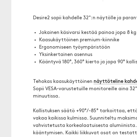
Desire2 sopii kahdelle 32":n näytölle ja par
Jokainen käsivarsi kestää painoa jopa 8 kg
Kaasukäyttöinen premium-kiinnike
Ergonomiseen työympäristöön
Yksinkertainen asennus
Kääntyvä 180°, 360° kierto ja jopa 90° kalli
Tehokas kaasukäyttöinen
näyttöteline kahde
Sopii VESA-varustetuille monitoreille aina 32
minuutissa.
Kallistuksen säätö +90°/-85° tarkoittaa, että
vakaa kaikissa kulmissa. Suunniteltu maksim
vahvistetusta korkealaatuisesta alumiinista.
kääntymisen. Kaikki liikkuvat osat on testat