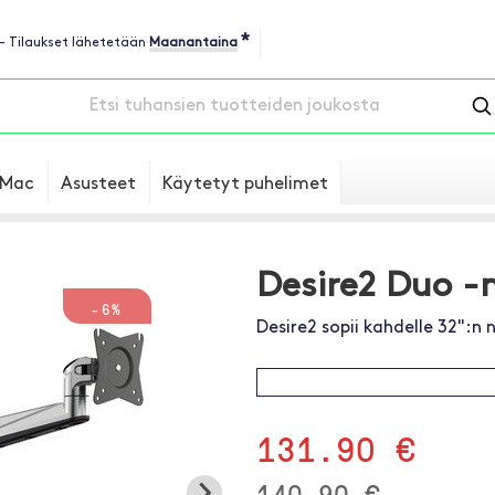
*
 - Tilaukset lähetetään
Maanantaina
Mac
Asusteet
Käytetyt puhelimet
Desire2 Duo -n
-6%
Desire2 sopii kahdelle 32":n
131.90 €
140.90 €