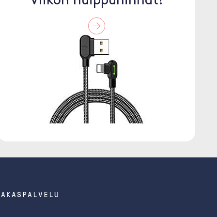
Viikon huippuhinnat!
IAKASPALVELU