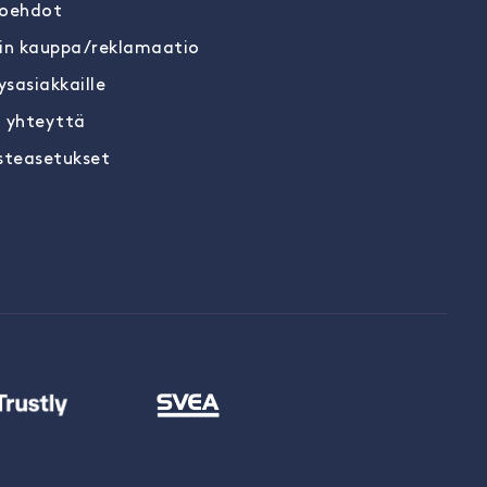
oehdot
in kauppa/reklamaatio
ysasiakkaille
 yhteyttä
steasetukset