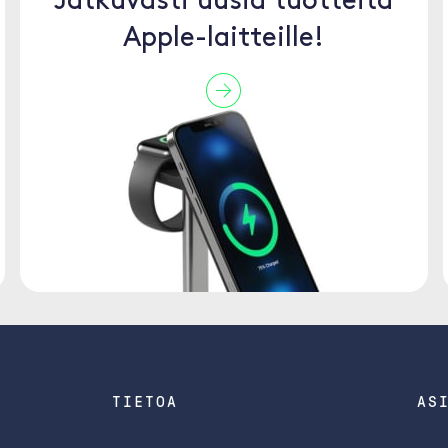
Jatkuvasti uusia tuotteita
Apple-laitteille!
TIETOA
AS