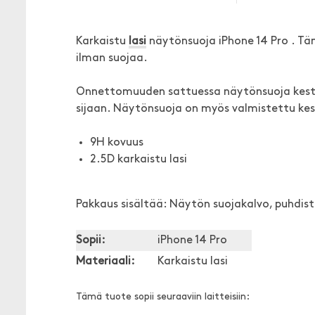
Karkaistu
lasi
näytönsuoja iPhone 14 Pro . Tä
ilman suojaa.
Onnettomuuden sattuessa näytönsuoja kestää
sijaan. Näytönsuoja on myös valmistettu ke
9H kovuus
2.5D karkaistu lasi
Pakkaus sisältää: Näytön suojakalvo, puhdistus
Sopii:
iPhone 14 Pro
Materiaali:
Karkaistu lasi
Tämä tuote sopii seuraaviin laitteisiin: