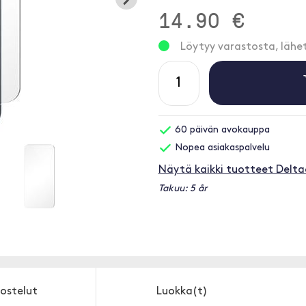
14.90 €
Löytyy varastosta, läh
60 päivän avokauppa
Nopea asiakaspalvelu
Näytä kaikki tuotteet Delt
Takuu: 5 år
ostelut
Luokka(t)