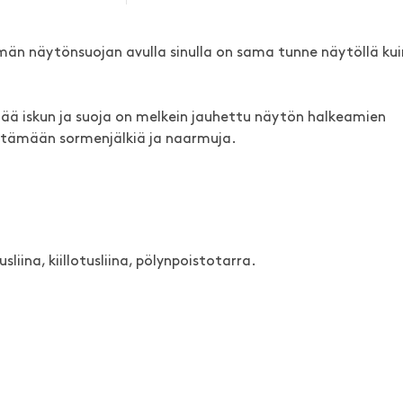
män näytönsuojan avulla sinulla on sama tunne näytöllä kui
 iskun ja suoja on melkein jauhettu näytön halkeamien
stämään sormenjälkiä ja naarmuja.
liina, kiillotusliina, pölynpoistotarra.