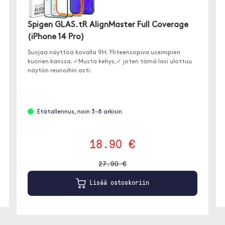
Spigen GLAS.tR AlignMaster Full Coverage
(iPhone 14 Pro)
Suojaa näyttöä kovalla 9H. Yhteensopiva useimpien
kuorien kanssa. ✓Musta kehys,✓ joten tämä lasi ulottuu
näytön reunoihin asti.
Etätallennus, noin 3-8 arkisin
18.90 €
27.90 €
Lisää ostoskoriin