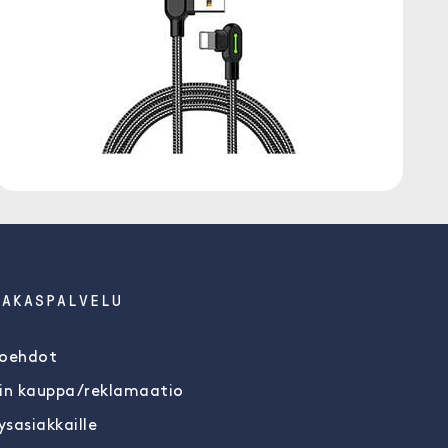
IAKASPALVELU
oehdot
in kauppa/reklamaatio
ysasiakkaille