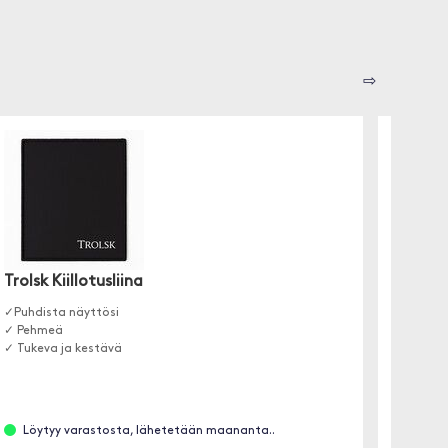
⇨
Trolsk Kiillotusliina
Devia 
✓Puhdista näyttösi
Läpinäk
✓ Pehmeä
iPhone 1
✓ Tukeva ja kestävä
Löytyy varastosta, lähetetään maananta..
Löyt