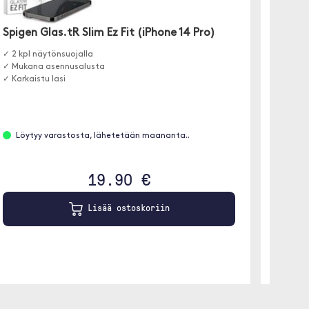
Aloitusp
suojaav
Spigen Glas.tR Slim Ez Fit (iPhone 14 Pro)
✓ 2 kpl näytönsuojalla
✓ Mukana asennusalusta
✓ Karkaistu lasi
Löyt
Löytyy varastosta, lähetetään maananta..
19.90 €
Lisää ostoskoriin