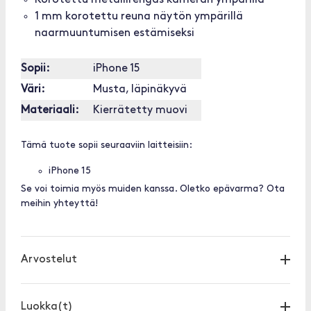
Korotettu metallirengas kameran ympärillä
1 mm korotettu reuna näytön ympärillä
naarmuuntumisen estämiseksi
Sopii:
iPhone 15
Väri:
Musta, läpinäkyvä
Materiaali:
Kierrätetty muovi
Tämä tuote sopii seuraaviin laitteisiin:
iPhone 15
Se voi toimia myös muiden kanssa. Oletko epävarma? Ota
meihin yhteyttä!
Arvostelut
Luokka(t)