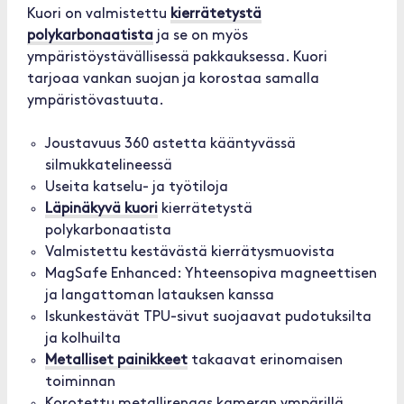
Kuori on valmistettu
kierrätetystä
polykarbonaatista
ja se on myös
ympäristöystävällisessä pakkauksessa. Kuori
tarjoaa vankan suojan ja korostaa samalla
ympäristövastuuta.
Joustavuus 360 astetta kääntyvässä
silmukkatelineessä
Useita katselu- ja työtiloja
Läpinäkyvä kuori
kierrätetystä
polykarbonaatista
Valmistettu kestävästä kierrätysmuovista
MagSafe Enhanced: Yhteensopiva magneettisen
ja langattoman latauksen kanssa
Iskunkestävät TPU-sivut suojaavat pudotuksilta
ja kolhuilta
Metalliset painikkeet
takaavat erinomaisen
toiminnan