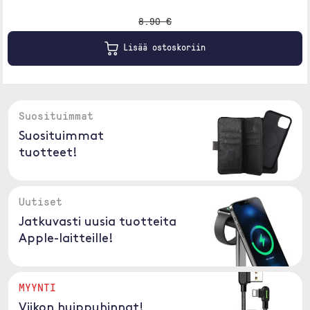
8.90 €
Lisää ostoskoriin
Suosituimmat
Suosituimmat
tuotteet!
Uutiset
Jatkuvasti uusia tuotteita
Apple-laitteille!
MYYNTI
Viikon huippuhinnat!