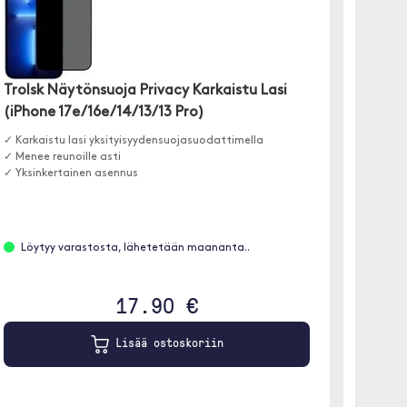
Spigen
Trolsk Näytönsuoja Privacy Karkaistu Lasi
17e/16
(iPhone 17e/16e/14/13/13 Pro)
Täydelli
✓ Karkaistu lasi yksityisyydensuojasuodattimella
tietosuo
✓ Menee reunoille asti
✓ Yksinkertainen asennus
Löyt
Löytyy varastosta, lähetetään maananta..
17.90 €
Lisää ostoskoriin