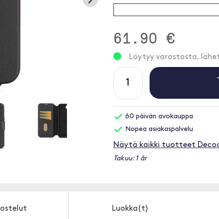
61.90 €
Löytyy varastosta, läh
60 päivän avokauppa
Nopea asiakaspalvelu
Näytä kaikki tuotteet Deco
Takuu: 1 år
ostelut
Luokka(t)