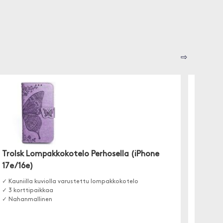
⇨
Delta
(iPhon
Trolsk Lompakkokotelo Perhosella (iPhone
✓Keinon
17e/16e)
✓ Irrot
✓ 3 kor
✓ Kauniilla kuviolla varustettu lompakkokotelo
✓ 3 korttipaikkaa
✓ Nahanmallinen
Etäta