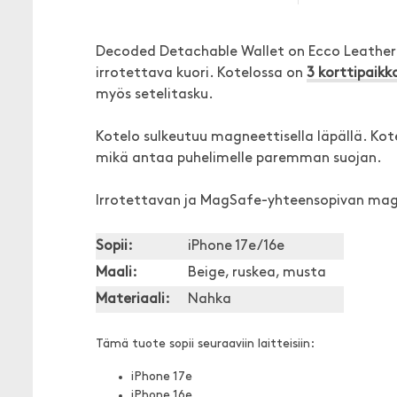
Decoded Detachable Wallet on Ecco Leather
irrotettava kuori. Kotelossa on
3 korttipaikk
myös setelitasku.
Kotelo sulkeutuu magneettisella läpällä. Ko
mikä antaa puhelimelle paremman suojan.
Irrotettavan ja MagSafe-yhteensopivan mag
Sopii:
iPhone 17e/16e
Maali:
Beige, ruskea, musta
Materiaali:
Nahka
Tämä tuote sopii seuraaviin laitteisiin:
iPhone 17e
iPhone 16e