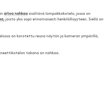
in
aitoa nahkaa
sisältävä lompakkokotelo, jossa on
aa,
joista yksi sopii erinomaisesti henkilöllisyyteen. Siellä on
telossa on korotettu reuna näytön ja kameran ympärillä,
neettikotelon takana on nahkaa.