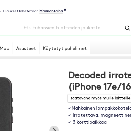
*
 - Tilaukset lähetetään
Maanantaina
Mac
Asusteet
Käytetyt puhelimet
Decoded irrot
(iPhone 17e/1
✓Nahkainen lompakkokotel
✓ Irrotettava, magneettinen
✓ 3 korttipaikkaa