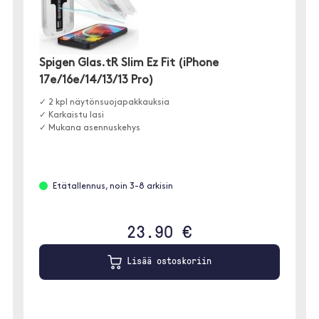
Spigen Glas.tR Slim Ez Fit (iPhone
17e/16e/14/13/13 Pro)
✓ 2 kpl näytönsuojapakkauksia
✓ Karkaistu lasi
✓ Mukana asennuskehys
Etätallennus, noin 3-8 arkisin
23.90 €
Lisää ostoskoriin