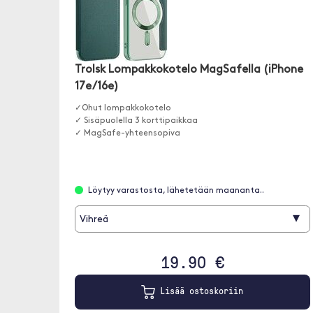
Trolsk Lompakkokotelo MagSafella (iPhone
17e/16e)
✓Ohut lompakkokotelo
✓ Sisäpuolella 3 korttipaikkaa
✓ MagSafe-yhteensopiva
Löytyy varastosta, lähetetään maananta..
▾
Vihreä
19.90 €
Lisää ostoskoriin