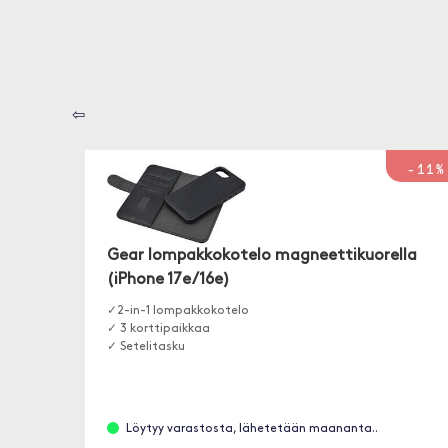
⇦
-11%
Gear lompakkokotelo magneettikuorella
(iPhone 17e/16e)
✓2-in-1 lompakkokotelo
✓ 3 korttipaikkaa
✓ Setelitasku
Löytyy varastosta, lähetetään maananta..