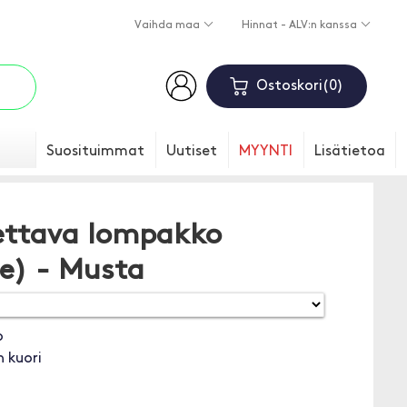
Vaihda maa
Hinnat - ALV:n kanssa
Ostoskori
0
Suosituimmat
Uutiset
MYYNTI
Lisätietoa
ettava lompakko
6e) - Musta
o
 kuori