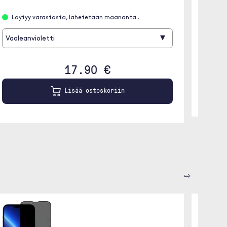
Löytyy varastosta, lähetetään maananta..
▾
Vaaleanvioletti
17.90 €
Lisää ostoskoriin
⇨