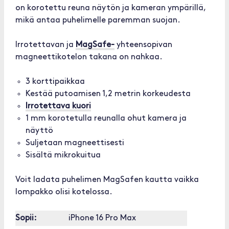
on korotettu reuna näytön ja kameran ympärillä,
mikä antaa puhelimelle paremman suojan.
Irrotettavan ja
MagSafe-
yhteensopivan
magneettikotelon takana on nahkaa.
3 korttipaikkaa
Kestää putoamisen 1,2 metrin korkeudesta
Irrotettava kuori
1 mm korotetulla reunalla ohut kamera ja
näyttö
Suljetaan magneettisesti
Sisältä mikrokuitua
Voit ladata puhelimen MagSafen kautta vaikka
lompakko olisi kotelossa.
Sopii:
iPhone 16 Pro Max