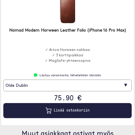
Nomad Modern Horween Leather Folio (iPhone 16 Pro Max)
✓ Aitoa Horween nahkaa
✓ 3 korttipaikkaa
✓ MagSafe-yhteensopiva
Löytyy varastosta, lähetetään tänään
▾
Olde Dublin
75.90 €
Lisää ostoskoriin
Muut asiakkaat ostivat myös