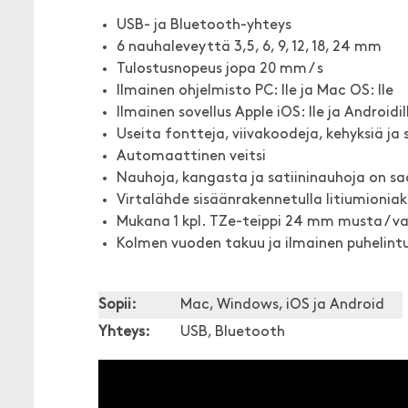
USB- ja Bluetooth-yhteys
6 nauhaleveyttä 3,5, 6, 9, 12, 18, 24 mm
Tulostusnopeus jopa 20 mm / s
Ilmainen ohjelmisto PC: lle ja Mac OS: lle
Ilmainen sovellus Apple iOS: lle ja Androidil
Useita fontteja, viivakoodeja, kehyksiä ja
Automaattinen veitsi
Nauhoja, kangasta ja satiininauhoja on sa
Virtalähde sisäänrakennetulla litiumioniak
Mukana 1 kpl. TZe-teippi 24 mm musta / va
Kolmen vuoden takuu ja ilmainen puhelintuk
Sopii:
Mac, Windows, iOS ja Android
Yhteys:
USB, Bluetooth