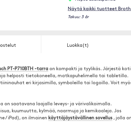
Näytä kaikki tuotteet Broth
Takuu: 3 år
ostelut
Luokka(t)
uch PT-P710BTH -tarra
on kompakti ja tyylikäs. Järjestä koti
oja helposti tietokoneella, matkapuhelimella tai tabletilla.
ininauhat eri kirjasimilla, symboleilla tai logoilla. Voit myö
 on saatavana laajalla leveys- ja värivalikoimalla.
aisua, kuumuutta, kylmää, naarmuja ja kemikaaleja. Jos
ne / iPad), on ilmainen
käyttäjäystävällinen sovellus
, jolla o