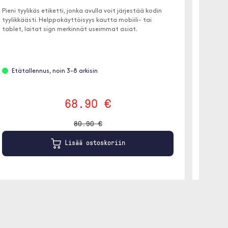
Pieni tyylikäs etiketti, jonka avulla voit järjestää kodin
Nopea 
tyylikkäästi. Helppokäyttöisyys kautta mobiili- tai
USB-, Bl
tablet, laitat sign merkinnät useimmat asiat.
Sisäänr
Etätallennus, noin 3-8 arkisin
Ei va
68.90 €
80.90 €
Lisää ostoskoriin