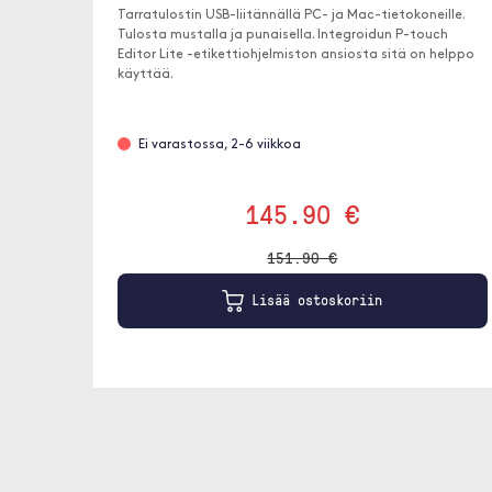
Tarratulostin USB-liitännällä PC- ja Mac-tietokoneille.
Tulosta mustalla ja punaisella. Integroidun P-touch
Editor Lite -etikettiohjelmiston ansiosta sitä on helppo
käyttää.
Ei varastossa, 2-6 viikkoa
145.90 €
151.90 €
Lisää ostoskoriin