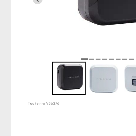
Tuote nro
V36276