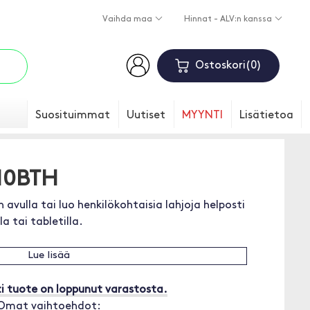
Vaihda maa
Hinnat - ALV:n kanssa
Ostoskori
0
Suosituimmat
Uutiset
MYYNTI
Lisätietoa
710BTH
 avulla tai luo henkilökohtaisia lahjoja helposti
la tai tabletilla.
Lue lisää
i tuote on loppunut varastosta.
Omat vaihtoehdot: