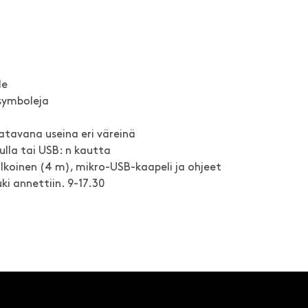
le
 symboleja
atavana useina eri väreinä
ulla tai USB: n kautta
lkoinen (4 m), mikro-USB-kaapeli ja ohjeet
i annettiin. 9-17.30