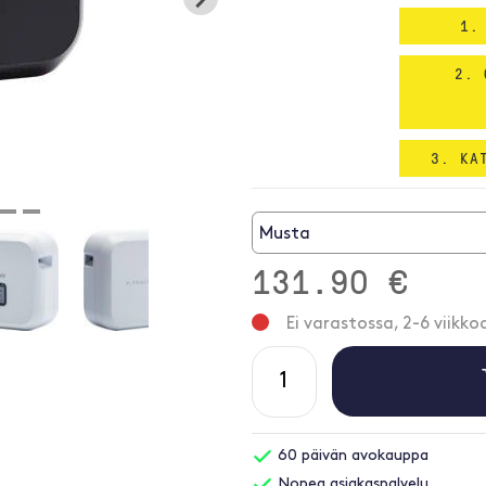
1.
2. 
3. KA
Musta
131.90 €
Ei varastossa, 2-6 viikko
60 päivän avokauppa
Nopea asiakaspalvelu