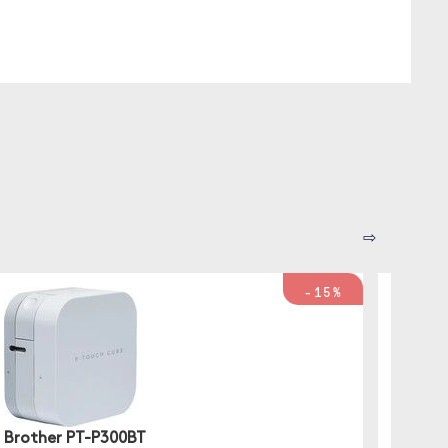
⇨
-15%
Brother PT-P300BT
Brothe