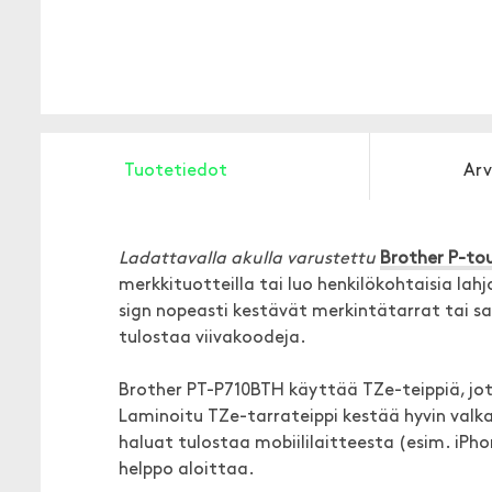
Tuotetiedot
Arv
Ladattavalla akulla varustettu
Brother P-to
merkkituotteilla tai luo henkilökohtaisia lahj
sign nopeasti kestävät merkintätarrat tai sati
tulostaa viivakoodeja.
Brother PT-P710BTH käyttää TZe-teippiä, jota
Laminoitu TZe-tarrateippi kestää hyvin valk
haluat tulostaa mobiililaitteesta (esim. iPho
helppo aloittaa.