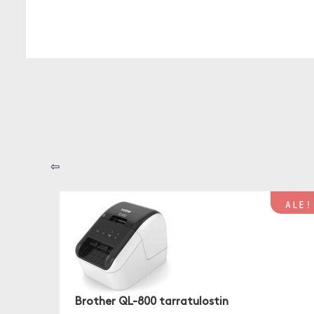
[OUTOFSTOCK]
⇦
ALE!
Brother QL-800 tarratulostin