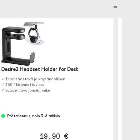
⇨
Desire2 Headset Holder for Desk
Brodit
(iPho
✓ Tilaa säästävä ja käytännöllinen
✓ 360 ° käännettävissä
✓ Yhtee
✓ Säädettävä jousikiinnike
✓ Käyte
Etätallennus, noin 3-8 arkisin
Löyt
19.90 €