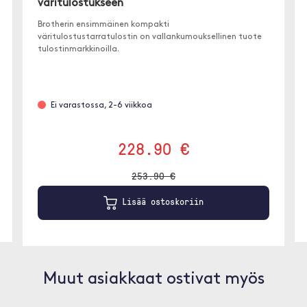
väritulostukseen
Brotherin ensimmäinen kompakti
väritulostustarratulostin on vallankumouksellinen tuote
tulostinmarkkinoilla.
Ei varastossa, 2-6 viikkoa
228.90 €
253.90 €
Lisää ostoskoriin
Muut asiakkaat ostivat myös