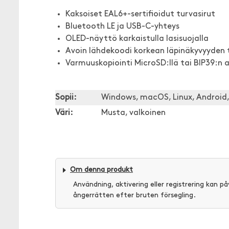
Kaksoiset EAL6+-sertifioidut turvasirut
Bluetooth LE ja USB-C-yhteys
OLED-näyttö karkaistulla lasisuojalla
Avoin lähdekoodi korkean läpinäkyvyyden 
Varmuuskopiointi MicroSD:llä tai BIP39:n a
Sopii:
Windows, macOS, Linux, Android,
Väri:
Musta, valkoinen
Om denna produkt
Användning, aktivering eller registrering kan på
ångerrätten efter bruten försegling.