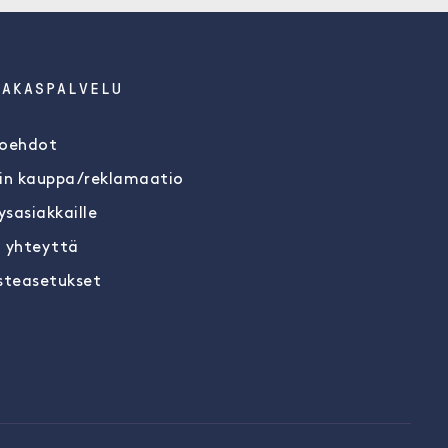
IAKASPALVELU
oehdot
in kauppa/reklamaatio
ysasiakkaille
 yhteyttä
steasetukset