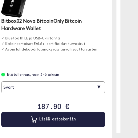
Bitbox02 Nova BitcoinOnly Bitcoin
OneKey
Hardware Wallet
✓ Vain t
✓ EAL6+-
✓ Bluetooth LE ja USB-C-liitäntä
✓ USB-C
✓ Kaksinkertaiset EAL6+-sertifioidut turvasirut
✓ Avoin lähdekoodi läpinäkyvää turvallisuutta varten
Etäta
Etätallennus, noin 3-8 arkisin
▾
Svart
187.90 €
Lisää ostoskoriin