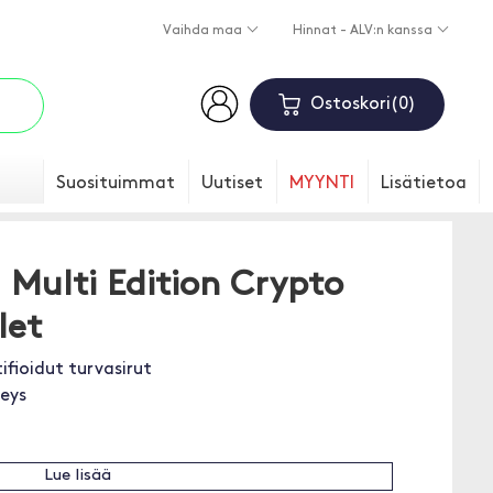
Vaihda maa
Hinnat - ALV:n kanssa
Ostoskori
0
Suosituimmat
Uutiset
MYYNTI
Lisätietoa
 Multi Edition Crypto
let
ifioidut turvasirut
eys
Lue lisää