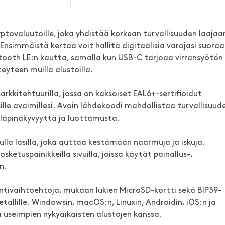
tovaluutoille, joka yhdistää korkean turvallisuuden laajaa
nsimmäistä kertaa voit hallita digitaalisia varojasi suora
tooth LE:n kautta, samalla kun USB-C tarjoaa virransyötön
eyteen muilla alustoilla.
arkkitehtuurilla, jossa on kaksoiset EAL6+-sertifioidut
ille avaimillesi. Avoin lähdekoodi mahdollistaa turvallisuud
 läpinäkyvyyttä ja luottamusta.
lla lasilla, joka auttaa kestämään naarmuja ja iskuja.
osketuspainikkeilla sivuilla, joissa käytät painallus-,
n.
tivaihtoehtoja, mukaan lukien MicroSD-kortti sekä BIP39-
allille. Windowsin, macOS:n, Linuxin, Androidin, iOS:n ja
 useimpien nykyaikaisten alustojen kanssa.