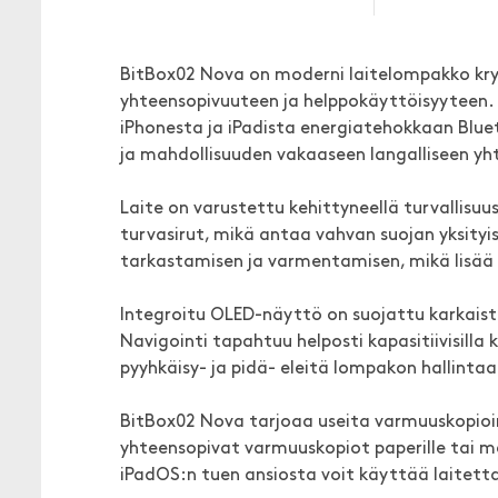
BitBox02 Nova on moderni laitelompakko kryp
yhteensopivuuteen ja helppokäyttöisyyteen. E
iPhonesta ja iPadista energiatehokkaan Blue
ja mahdollisuuden vakaaseen langalliseen yht
Laite on varustettu kehittyneellä turvallisuus
turvasirut, mikä antaa vahvan suojan yksityis
tarkastamisen ja varmentamisen, mikä lisää
Integroitu OLED-näyttö on suojattu karkaistu
Navigointi tapahtuu helposti kapasitiivisilla k
pyyhkäisy- ja pidä- eleitä lompakon hallintaa
BitBox02 Nova tarjoaa useita varmuuskopioin
yhteensopivat varmuuskopiot paperille tai met
iPadOS:n tuen ansiosta voit käyttää laitetta