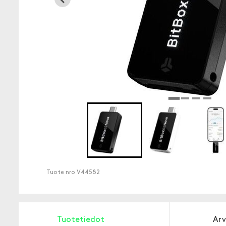
Tuote nro
V44582
Tuotetiedot
Arv