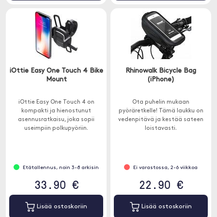
iOttie Easy One Touch 4 Bike
Rhinowalk Bicycle Bag
Mount
(iPhone)
iOttie Easy One Touch 4 on
Ota puhelin mukaan
kompakti ja hienostunut
pyöräretkelle! Tämä laukku on
asennusratkaisu, joka sopii
vedenpitävä ja kestää sateen
useimpiin polkupyöriin.
loistavasti.
Etätallennus, noin 3-8 arkisin
Ei varastossa, 2-6 viikkoa
33.90 €
22.90 €
Lisää ostoskoriin
Lisää ostoskoriin