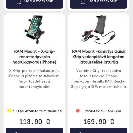
Lisää ostoskoriin
Lisää ostoskoriin
RAM Mount - X-Grip-
RAM Mount -kiinnitys Quick
moottoripyörän
Grip vedenpitävä langaton
haarukkavarsi (iPhone)
latausteline laturilla
X-Grip-pidike on mukautettu
Vesitiivis Qi-yhteensopiva
iPhone ja pitää sitä tukevasti.
lataustelakka iPhone
Sopii täydellisesti
jousikuormitetulla RAM Quick-
moottoripyörään.
Grip sign ja 10 W maksimiteholla.
4-14 päivittäistä toimitusaikaa
Ei varastossa, 2-6 viikkoa
113.90 €
169.90 €