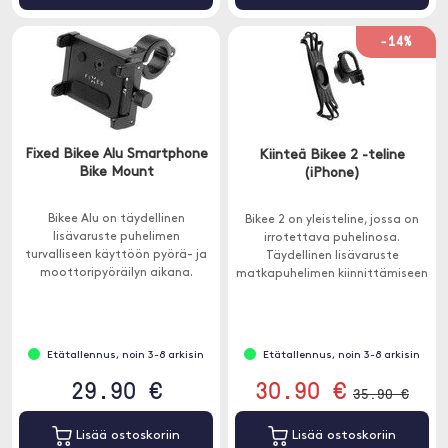
-14%
Fixed Bikee Alu Smartphone
Kiinteä Bikee 2 -teline
Bike Mount
(iPhone)
Bikee Alu on täydellinen
Bikee 2 on yleisteline, jossa on
lisävaruste puhelimen
irrotettava puhelinosa.
turvalliseen käyttöön pyörä- ja
Täydellinen lisävaruste
moottoripyöräilyn aikana.
matkapuhelimen kiinnittämiseen
polkupyöräsi tai
moottoripyöräsi ohjaustankoon.
Etätallennus, noin 3-8 arkisin
Etätallennus, noin 3-8 arkisin
29.90 €
30.90 €
35.90 €
Lisää ostoskoriin
Lisää ostoskoriin