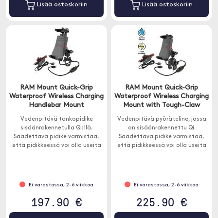
Lisää ostoskoriin
Lisää ostoskoriin
RAM Mount Quick-Grip
RAM Mount Quick-Grip
Waterproof Wireless Charging
Waterproof Wireless Charging
Handlebar Mount
Mount with Tough-Claw
Vedenpitävä tankopidike
Vedenpitävä pyöräteline, jossa
sisäänrakennetulla Qi: llä.
on sisäänrakennettu Qi.
Säädettävä pidike varmistaa,
Säädettävä pidike varmistaa,
että pidikkeessä voi olla useita
että pidikkeessä voi olla useita
erilaisia ​​puhelimia. Pidike sopii
erilaisia ​​puhelimia. Pidike sopii
melkein kaikkiin älypuhelimiin.
melkein kaikkiin älypuhelimiin.
Ei varastossa, 2-6 viikkoa
Ei varastossa, 2-6 viikkoa
197.90 €
225.90 €