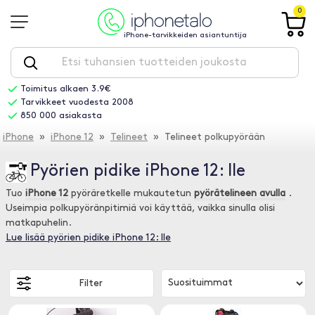
0
iPhone-tarvikkeiden asiantuntija
Toimitus alkaen 3.9€
Tarvikkeet vuodesta 2008
850 000 asiakasta
iPhone
»
iPhone 12
»
Telineet
» Telineet polkupyörään
Pyörien pidike iPhone 12: lle
Tuo
iPhone 12
pyöräretkelle mukautetun
pyörätelineen avulla
.
Useimpia polkupyöränpitimiä voi käyttää, vaikka sinulla olisi
matkapuhelin.
Lue lisää pyörien pidike iPhone 12: lle
Filter