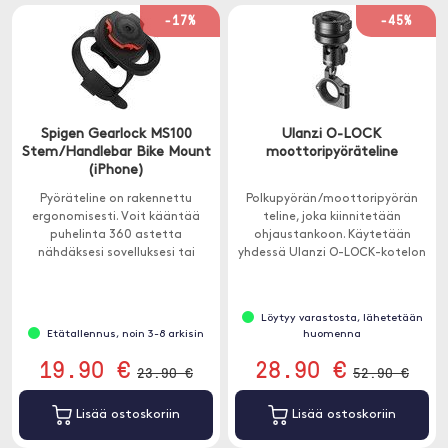
-17%
-45%
Spigen Gearlock MS100
Ulanzi O-LOCK
Stem/Handlebar Bike Mount
moottoripyöräteline
(iPhone)
Pyöräteline on rakennettu
Polkupyörän/moottoripyörän
ergonomisesti. Voit kääntää
teline, joka kiinnitetään
puhelinta 360 astetta
ohjaustankoon. Käytetään
nähdäksesi sovelluksesi tai
yhdessä Ulanzi O-LOCK-kotelon
karttasi haluamallasi tavalla.
tai puhelimen magneettitarran
kanssa (ei sisälly).
Löytyy varastosta, lähetetään
Etätallennus, noin 3-8 arkisin
huomenna
19.90 €
28.90 €
23.90 €
52.90 €
Lisää ostoskoriin
Lisää ostoskoriin