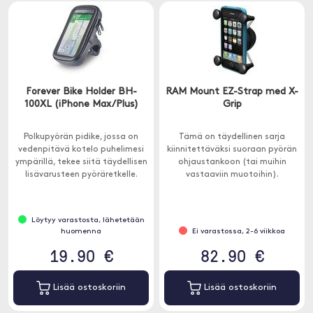
Forever Bike Holder BH-
RAM Mount EZ-Strap med X-
100XL (iPhone Max/Plus)
Grip
Polkupyörän pidike, jossa on
Tämä on täydellinen sarja
vedenpitävä kotelo puhelimesi
kiinnitettäväksi suoraan pyörän
ympärillä, tekee siitä täydellisen
ohjaustankoon (tai muihin
lisävarusteen pyöräretkelle.
vastaaviin muotoihin).
Löytyy varastosta, lähetetään
huomenna
Ei varastossa, 2-6 viikkoa
19.90 €
82.90 €
Lisää ostoskoriin
Lisää ostoskoriin