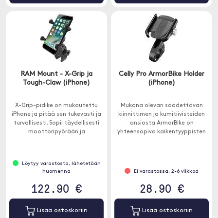
RAM Mount - X-Grip ja
Celly Pro ArmorBike Holder
Tough-Claw (iPhone)
(iPhone)
X-Grip-pidike on mukautettu
Mukana olevan säädettävän
iPhone ja pitää sen tukevasti ja
kiinnittimen ja kumitiivisteiden
turvallisesti. Sopii täydellisesti
ansiosta ArmorBike on
moottoripyörään ja
yhteensopiva kaikentyyppisten
polkupyörään.
ohjaustankojen kanssa.
Löytyy varastosta, lähetetään
huomenna
Ei varastossa, 2-6 viikkoa
122.90 €
28.90 €
Lisää ostoskoriin
Lisää ostoskoriin