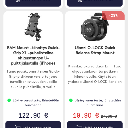
-29%
RAM Mount -kiinnitys Quick-
Ulanzi O-LOCK Quick
Grip XL -puhelinteline
Release Strap Mount
ohjaustangon U-
pulttijalustalla (iPhone)
Kiinnike, joka voidaan kiinnittää
Tämä jousikuormitteisen Quick-
ohjaustankoon tai putkeen
Grip-pidikkeen versio tarjoaa
hihnan avulla. Käytetään
turvallisen istuvuuden useille
yhdessä Ulanzi O-LOCK-kotelon
suurille puhelimille ja muille
tai puhelimen magneettitarran
laitteille.
kanssa (ei sisälly).
Löytyy varastosta, lähetetään
Löytyy varastosta, lähetetään
huomenna
huomenna
122.90 €
19.90 €
27.90 €