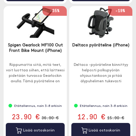
-35%
-19%
Spigen Gearlock MF100 Out
Deltaco pyöräteline (iPhone)
Front Bike Mount (iPhone)
Riippumatta siitä, mitä teet,
Deltaco -pyöräteline kiinnittyy
voit luottaa siihen, että laitteesi
helposti polkupyörän
pidetään turvassa Gearlockin
ohjaustankoon ja pitää
avulla. Tämä pyöräteline on
älypuhelimen tukevasti
tehty kestäväksi ja
paikallaan. Se on täydellinen
helppokäyttöiseksi.
navigointiin tai suorituskyvyn
mittaamiseen pyöräilyn aikana.
Etätallennus, noin 3-8 arkisin
Etätallennus, noin 3-8 arkisin
23.90 €
12.90 €
36.90 €
15.90 €
Lisää ostoskoriin
Lisää ostoskoriin