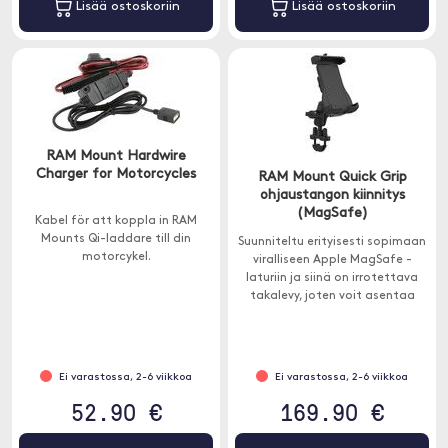
Lisää ostoskoriin
Lisää ostoskoriin
RAM Mount Hardwire
Charger for Motorcycles
RAM Mount Quick Grip
ohjaustangon kiinnitys
(MagSafe)
Kabel för att koppla in RAM
Mounts Qi-laddare till din
Suunniteltu erityisesti sopimaan
motorcykel.
viralliseen Apple MagSafe -
laturiin ja siinä on irrotettava
takalevy, joten voit asentaa
MagSafe-laturisi suoraan
pidikkeeseen.
Ei varastossa, 2-6 viikkoa
Ei varastossa, 2-6 viikkoa
52.90 €
169.90 €