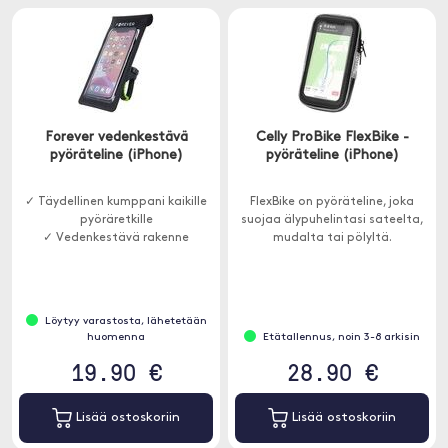
Forever vedenkestävä
Celly ProBike FlexBike -
pyöräteline (iPhone)
pyöräteline (iPhone)
✓ Täydellinen kumppani kaikille
FlexBike on pyöräteline, joka
pyöräretkille
suojaa älypuhelintasi sateelta,
✓ Vedenkestävä rakenne
mudalta tai pölyltä.
Löytyy varastosta, lähetetään
huomenna
Etätallennus, noin 3-8 arkisin
19.90 €
28.90 €
Lisää ostoskoriin
Lisää ostoskoriin