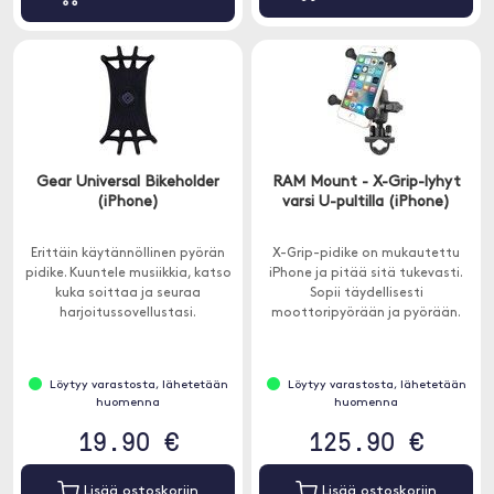
Gear Universal Bikeholder
RAM Mount - X-Grip-lyhyt
(iPhone)
varsi U-pultilla (iPhone)
Erittäin käytännöllinen pyörän
X-Grip-pidike on mukautettu
pidike. Kuuntele musiikkia, katso
iPhone ja pitää sitä tukevasti.
kuka soittaa ja seuraa
Sopii täydellisesti
harjoitussovellustasi.
moottoripyörään ja pyörään.
Löytyy varastosta, lähetetään
Löytyy varastosta, lähetetään
huomenna
huomenna
19.90 €
125.90 €
Lisää ostoskoriin
Lisää ostoskoriin