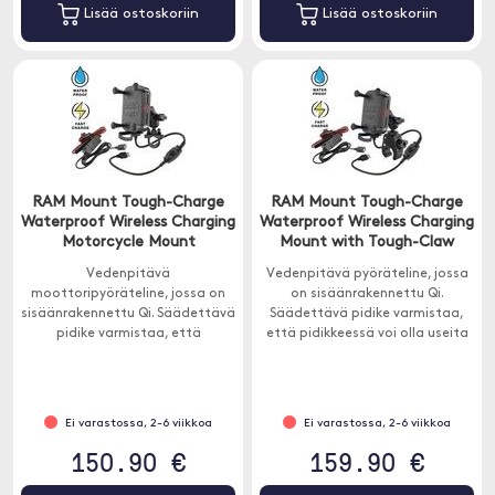
Lisää ostoskoriin
Lisää ostoskoriin
RAM Mount Tough-Charge
RAM Mount Tough-Charge
Waterproof Wireless Charging
Waterproof Wireless Charging
Motorcycle Mount
Mount with Tough-Claw
Vedenpitävä
Vedenpitävä pyöräteline, jossa
moottoripyöräteline, jossa on
on sisäänrakennettu Qi.
sisäänrakennettu Qi. Säädettävä
Säädettävä pidike varmistaa,
pidike varmistaa, että
että pidikkeessä voi olla useita
pidikkeessä voi olla useita
erilaisia ​​puhelimia. X-grip-pidike
erilaisia ​​puhelimia. X-grip-pidike
sopii melkein kaikkiin
sopii melkein kaikkiin
älypuhelimiin.
älypuhelimiin.
Ei varastossa, 2-6 viikkoa
Ei varastossa, 2-6 viikkoa
150.90 €
159.90 €