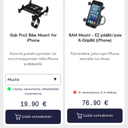
Gub Pro2 Bike Mount for
RAM Mount - EZ päällä / pois
iPhone
X-Gripillä (iPhone)
Kiinnitä puhelin pyörään tai
Pyöräteline, joka sopii iPhone
moottoripyörään tällä iPhone
kannella tai ilman.
pidikkeellä.
▾
Musta
Löytyy varastosta, lähetetään
Ei varastossa, 2-6 viikkoa
huomenna
76.90 €
19.90 €
Lisää ostoskoriin
Lisää ostoskoriin