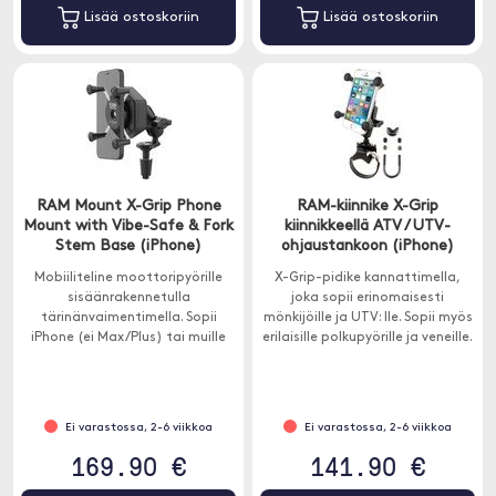
Lisää ostoskoriin
Lisää ostoskoriin
RAM Mount X-Grip Phone
RAM-kiinnike X-Grip
Mount with Vibe-Safe & Fork
kiinnikkeellä ATV / UTV-
Stem Base (iPhone)
ohjaustankoon (iPhone)
Mobiiliteline moottoripyörille
X-Grip-pidike kannattimella,
sisäänrakennetulla
joka sopii erinomaisesti
tärinänvaimentimella. Sopii
mönkijöille ja UTV: lle. Sopii myös
iPhone (ei Max/Plus) tai muille
erilaisille polkupyörille ja veneille.
samankokoisille älypuhelimille.
Ei varastossa, 2-6 viikkoa
Ei varastossa, 2-6 viikkoa
169.90 €
141.90 €