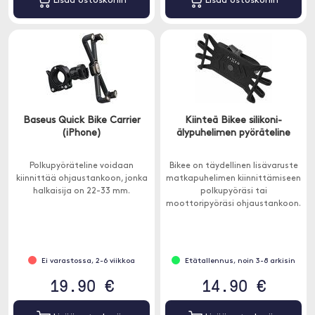
Lisää ostoskoriin
Lisää ostoskoriin
Baseus Quick Bike Carrier
Kiinteä Bikee silikoni-
(iPhone)
älypuhelimen pyöräteline
Polkupyöräteline voidaan
Bikee on täydellinen lisävaruste
kiinnittää ohjaustankoon, jonka
matkapuhelimen kiinnittämiseen
halkaisija on 22-33 mm.
polkupyöräsi tai
moottoripyöräsi ohjaustankoon.
Ei varastossa, 2-6 viikkoa
Etätallennus, noin 3-8 arkisin
19.90 €
14.90 €