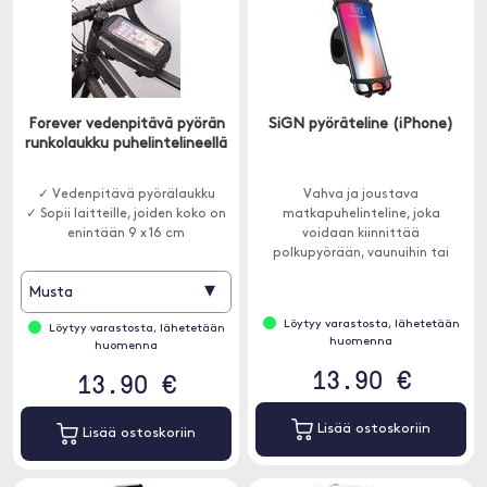
Forever vedenpitävä pyörän
SiGN pyöräteline (iPhone)
runkolaukku puhelintelineellä
✓ Vedenpitävä pyörälaukku
Vahva ja joustava
✓ Sopii laitteille, joiden koko on
matkapuhelinteline, joka
enintään 9 x 16 cm
voidaan kiinnittää
polkupyörään, vaunuihin tai
moottoripyörään.
▾
Musta
Löytyy varastosta, lähetetään
Löytyy varastosta, lähetetään
huomenna
huomenna
13.90 €
13.90 €
Lisää ostoskoriin
Lisää ostoskoriin