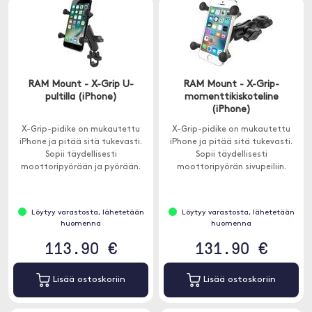
RAM Mount - X-Grip U-
RAM Mount - X-Grip-
pultilla (iPhone)
momenttikiskoteline
(iPhone)
X-Grip-pidike on mukautettu
X-Grip-pidike on mukautettu
iPhone ja pitää sitä tukevasti.
iPhone ja pitää sitä tukevasti.
Sopii täydellisesti
Sopii täydellisesti
moottoripyörään ja pyörään.
moottoripyörän sivupeiliin.
Löytyy varastosta, lähetetään
Löytyy varastosta, lähetetään
huomenna
huomenna
113.90 €
131.90 €
Lisää ostoskoriin
Lisää ostoskoriin