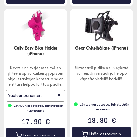
Celly Easy Bike Holder
Gear Cykelhållare (iPhone)
(iPhone)
Kevyt kiinnitysjärjestelmä on
Siirrettävä pidike polkupyörää
yhteensopiva kaikentyyppisten
varten. Universaali ja helppo
ohjaustankojen kanssa ja se on
käyttää yhdellä kädellä.
erittäin helppo laittaa päälle.
▾
Vaaleanpunainen
Löytyy varastosta, lähetetään
Löytyy varastosta, lähetetään
huomenna
huomenna
19.90 €
17.90 €
Lisää ostoskoriin
Lisää ostoskoriin