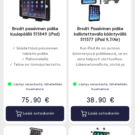
Brodit passiivinen pidike
Brodit Passiivinen pidike
kuulapäällä 511849 (iPad)
kallistettavalla kääntyvällä
511577 (iPad 9,7/Air)
✓ Säädettävä passiivinen
Kun iPad Air on autoon
tabletin pidike
kiinnitetyssä pidikkeessä, se on
✓ Pallonivelellä
aina helposti ulottuvillasi.
✓ Teline on törmäystestattu
Liikenneturvallista, siistiä ja
mukavaa! Voit liittää esimerkiksi
latauskaapelin.
Löytyy varastosta, lähetetään
Löytyy varastosta, lähetetään
huomenna
huomenna
75.90 €
38.90 €
Lisää ostoskoriin
Lisää ostoskoriin