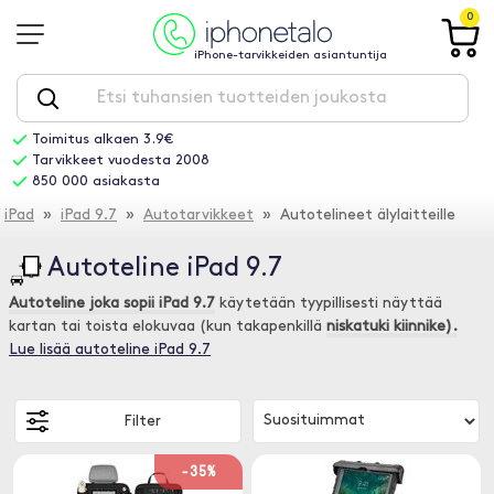
0
iPhone-tarvikkeiden asiantuntija
Toimitus alkaen 3.9€
Tarvikkeet vuodesta 2008
850 000 asiakasta
iPad
»
iPad 9.7
»
Autotarvikkeet
» Autotelineet älylaitteille
Autoteline iPad 9.7
Autoteline joka sopii iPad 9.7
käytetään tyypillisesti näyttää
kartan tai toista elokuvaa (kun takapenkillä
niskatuki kiinnike).
Lue lisää autoteline iPad 9.7
Filter
-35%