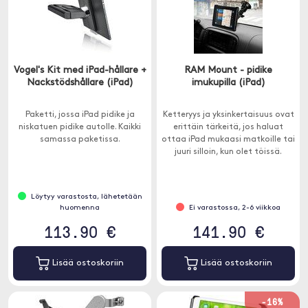
Vogel's Kit med iPad-hållare +
RAM Mount - pidike
Nackstödshållare (iPad)
imukupilla (iPad)
Paketti, jossa iPad pidike ja
Ketteryys ja yksinkertaisuus ovat
niskatuen pidike autolle. Kaikki
erittäin tärkeitä, jos haluat
samassa paketissa.
ottaa iPad mukaasi matkoille tai
juuri silloin, kun olet töissä.
Löytyy varastosta, lähetetään
huomenna
Ei varastossa, 2-6 viikkoa
113.90 €
141.90 €
Lisää ostoskoriin
Lisää ostoskoriin
-16%