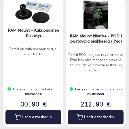
RAM Mount - Kaksipuolinen
Kiinnitys
RAM Mount kiinnike - POD I
joustavalla pidikkeellä (iPad)
Tämä on vain asennusosa, ei
koko tuote.
Tämä POD I on joustava ratkaisu
iPad kun olet menossa pitkälle
tai haluat vain hyvän ratkaisun
autoon.
Löytyy varastosta, lähetetään
Löytyy varastosta, lähetetään
huomenna
huomenna
30.90 €
212.90 €
Lisää ostoskoriin
Lisää ostoskoriin