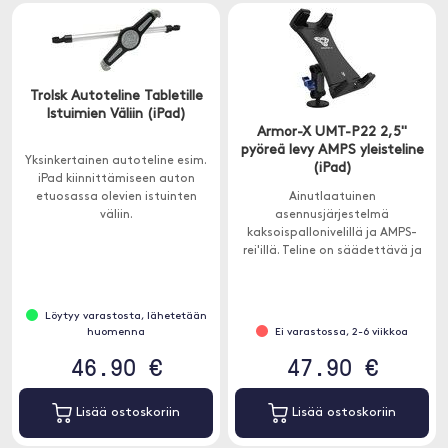
Trolsk Autoteline Tabletille
Istuimien Väliin (iPad)
Armor-X UMT-P22 2,5"
pyöreä levy AMPS yleisteline
Yksinkertainen autoteline esim.
(iPad)
iPad kiinnittämiseen auton
etuosassa olevien istuinten
Ainutlaatuinen
väliin.
asennusjärjestelmä
kaksoispallonivelillä ja AMPS-
rei'illä. Teline on säädettävä ja
sopii laitteisiin, jotka ovat 115-
230 mm leveitä.
Löytyy varastosta, lähetetään
huomenna
Ei varastossa, 2-6 viikkoa
46.90 €
47.90 €
Lisää ostoskoriin
Lisää ostoskoriin