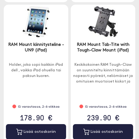
RAM Mount kiinnitysteline -
RAM Mount Tab-Tite with
UN9 (iPad)
Tough-Claw Mount (iPad)
Holder, joka sopii kaikkiin iPad
Keskikokoinen RAM Tough-Claw
dell , vaikka iPad ohuella tai
on suunniteltu kiinnittämään
paksun kuoren.
nopeasti pyöreät, neliömäiset ja
omituisen muotoiset kiskot ja
tangot, joiden ulkohalkaisija on
2,5-4 cm.
Ei varastossa, 2-6 viikkoa
Ei varastossa, 2-6 viikkoa
178.90 €
239.90 €
Lisää ostoskoriin
Lisää ostoskoriin