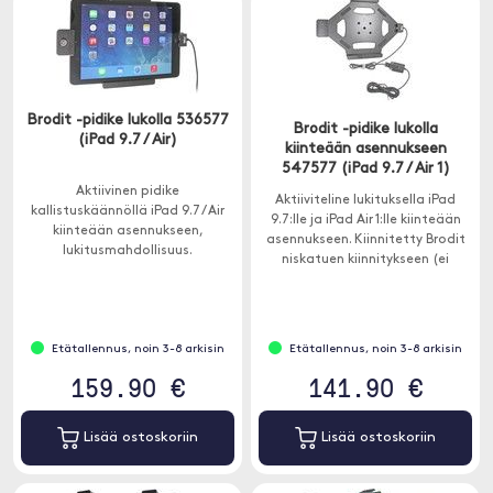
Brodit -pidike lukolla 536577
Brodit -pidike lukolla
(iPad 9.7 / Air)
kiinteään asennukseen
547577 (iPad 9.7 / Air 1)
Aktiivinen pidike
Aktiiviteline lukituksella iPad
kallistuskäännöllä iPad 9.7 / Air
9.7:lle ja iPad Air 1:lle kiinteään
kiinteään asennukseen,
asennukseen. Kiinnitetty Brodit
lukitusmahdollisuus.
niskatuen kiinnitykseen (ei
sisälly).
Etätallennus, noin 3-8 arkisin
Etätallennus, noin 3-8 arkisin
159.90 €
141.90 €
Lisää ostoskoriin
Lisää ostoskoriin