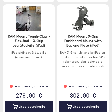
RAM Mount Tough-Claw +
RAM Mount X-Grip
Flex-Rod + X-Grip
Dashboard Mount with
pyörätuoleille (iPad)
Backing Plate (iPad)
iPad pidike pyörätuolille
RAM X-Grip -yleispidike iPad tai
(elinikäinen takuu).
muille tableteille sisältää "X"-
rakenteen, joka laajenee ja
supistuu ja sopii täydellisesti
laitteellesi. Mukana asennuslevy.
Ei varastossa, 2-6 viikkoa
Ei varastossa, 2-6 viikkoa
276.90 €
302.90 €
Lisää ostoskoriin
Lisää ostoskoriin