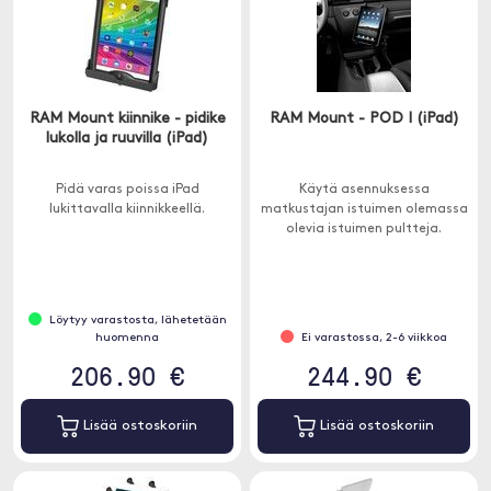
RAM Mount kiinnike - pidike
RAM Mount - POD I (iPad)
lukolla ja ruuvilla (iPad)
Pidä varas poissa iPad
Käytä asennuksessa
lukittavalla kiinnikkeellä.
matkustajan istuimen olemassa
olevia istuimen pultteja.
Löytyy varastosta, lähetetään
huomenna
Ei varastossa, 2-6 viikkoa
206.90 €
244.90 €
Lisää ostoskoriin
Lisää ostoskoriin