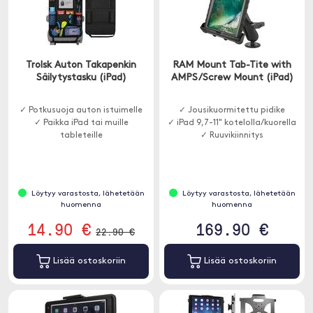
Trolsk Auton Takapenkin
RAM Mount Tab-Tite with
Säilytystasku (iPad)
AMPS/Screw Mount (iPad)
✓ Potkusuoja auton istuimelle
✓ Jousikuormitettu pidike
✓ Paikka iPad tai muille
✓ iPad 9,7-11" kotelolla/kuorella
tableteille
✓ Ruuvikiinnitys
Löytyy varastosta, lähetetään
Löytyy varastosta, lähetetään
huomenna
huomenna
14.90 €
169.90 €
22.90 €
Lisää ostoskoriin
Lisää ostoskoriin