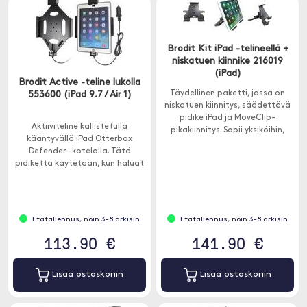
Brodit Kit iPad -telineellä +
niskatuen kiinnike 216019
(iPad)
Brodit Active -teline lukolla
Täydellinen paketti, jossa on
553600 (iPad 9.7 / Air 1)
niskatuen kiinnitys, säädettävä
pidike iPad ja MoveClip-
Aktiiviteline kallistetulla
pikakiinnitys. Sopii yksiköihin,
kääntyvällä iPad Otterbox
joilla on seuraavat mitat:
Defender -kotelolla. Tätä
Korkeus: 140-195mm, max
pidikettä käytetään, kun haluat
paksuus 25mm.
iPad erityisen tukevasti
paikoillaan ja silti helposti
käsiksi pääsevän. Kiinnitetty
Brodit niskatuen kiinnitykseen (ei
Etätallennus, noin 3-8 arkisin
Etätallennus, noin 3-8 arkisin
sisälly).
113.90 €
141.90 €
Lisää ostoskoriin
Lisää ostoskoriin