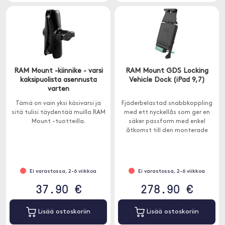
RAM Mount -kiinnike - varsi
RAM Mount GDS Locking
kaksipuolista asennusta
Vehicle Dock (iPad 9,7)
varten
Tämä on vain yksi käsivarsi ja
Fjäderbelastad snabbkoppling
sitä tulisi täydentää muilla RAM
med ett nyckellås som ger en
Mount -tuotteilla.
säker passform med enkel
åtkomst till den monterade
surfplattan.
Ei varastossa, 2-6 viikkoa
Ei varastossa, 2-6 viikkoa
37.90 €
278.90 €
Lisää ostoskoriin
Lisää ostoskoriin