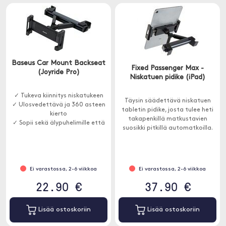
Baseus Car Mount Backseat
Fixed Passenger Max -
(Joyride Pro)
Niskatuen pidike (iPad)
✓ Tukeva kiinnitys niskatukeen
Täysin säädettävä niskatuen
✓ Ulosvedettävä ja 360 asteen
tabletin pidike, josta tulee heti
kierto
takapenkillä matkustavien
✓ Sopii sekä älypuhelimille että
suosikki pitkillä automatkoilla.
tableteille
Ei varastossa, 2-6 viikkoa
Ei varastossa, 2-6 viikkoa
22.90 €
37.90 €
Lisää ostoskoriin
Lisää ostoskoriin