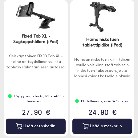
Fixed Tab XL -
Hama niskatuen
Sugkoppshållare (iPad)
tablettipidike (iPad)
Yleiskäyttöinen FIXED Tab XL -
Hamasin niskatuen kiinnityksen
teline on täydellinen valinta
avulla voit kiinnittää tabletin
tabletin säilyttämiseen autossa.
niskatuen takaosaan, jotta
lapsesi voivat katsella elokuvia
ja paljon muuta autossa
istuessaan.
Löytyy varastosta, lähetetään
huomenna
Etätallennus, noin 3-8 arkisin
27.90 €
24.90 €
Lisää ostoskoriin
Lisää ostoskoriin