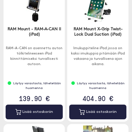
RAM Mount - RAM-A-CAN II
RAM Mount X-Grip Twist-
(iPad)
Lock Dual Suction (iPad)
RAM-A-CAN on asennettu auton
Imukuppiteline iPad jossa on
tölkitelineeseen iPad
kaksi imukuppia pitämään iPad
kiinnittämiseksi turvallisesti
vakaana ja turvallisena ajon
autoon.
aikana.
Löytyy varastosta, lähetetään
Löytyy varastosta, lähetetään
huomenna
huomenna
139.90 €
404.90 €
Lisää ostoskoriin
Lisää ostoskoriin