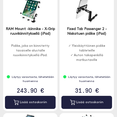
RAM Mount -kiinnike - X-Grip
Fixed Tab Passenger 2 -
ruuvikiinnityksellä (iPad)
Niskatuen pidike (iPad)
Pidike, joka on kiinnitetty
✓ Yleiskäyttöinen pidike
tasaiselle alustalle
tableteille
ruuvikiinnityksellä iPad.
✓ Auton takapenkillä
matkustaville
Löytyy varastosta, lähetetään
Löytyy varastosta, lähetetään
huomenna
huomenna
243.90 €
31.90 €
Lisää ostoskoriin
Lisää ostoskoriin