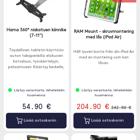
Hama 360° niskatuen kiinnike
RAM Mount - skruvmontering
(7-11")
med lås (iPad Air)
Täydellinen tabletin käyttöön
Håll tjuven borta från din iPad Air
auton takapenkillä: elokuvien
med en montering som kan
katseluun, työskentelyyn,
låsas.
pelaamiseen. Kääntyy keskelle,
joten se on täydellinen useille
matkustajille.
Löytyy varastosta, lähetetään
Löytyy varastosta, lähetetään
huomenna
huomenna
54.90 €
204.90 €
242.90 €
Lisää ostoskoriin
Lisää ostoskoriin