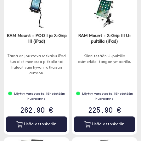
RAM Mount - POD I ja X-Grip
RAM Mount - X-Grip III U-
III (iPad)
pultilla (iPad)
Tämä on joustava ratkaisu iPad
Kiinnitetään U-pultilla
kun olet menossa pitkälle tai
esimerkiksi tangon ympärille.
haluat vain hyvän ratkaisun
autoon.
Löytyy varastosta, lähetetään
Löytyy varastosta, lähetetään
huomenna
huomenna
262.90 €
225.90 €
Lisää ostoskoriin
Lisää ostoskoriin