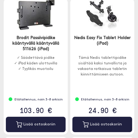
Brodit Passiivipidike
Nedis Easy Fix Tablet Holder
kääntyvällä kääntyvällä
(iPad)
511626 (iPad)
✓ Säädettävä pidike
Tämä Nedis tablettipidike
✓ iPad käden ulottuvilla
sisältää kaksi turvallista ja
✓ Tyylikäs muotoilu
vakaata ratkaisua tabletin
kiinnittämiseen autoon.
Etätallennus, noin 3-8 arkisin
Etätallennus, noin 3-8 arkisin
103.90 €
24.90 €
Lisää ostoskoriin
Lisää ostoskoriin