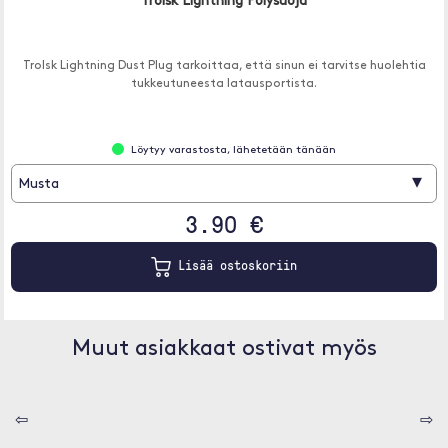
Trolsk Lightning Pölysuoja
Trolsk Lightning Dust Plug tarkoittaa, että sinun ei tarvitse huolehtia
tukkeutuneesta latausportista.
Löytyy varastosta, lähetetään tänään
▾
Musta
3.90 €
Lisää ostoskoriin
Muut asiakkaat ostivat myös
⇦
⇨