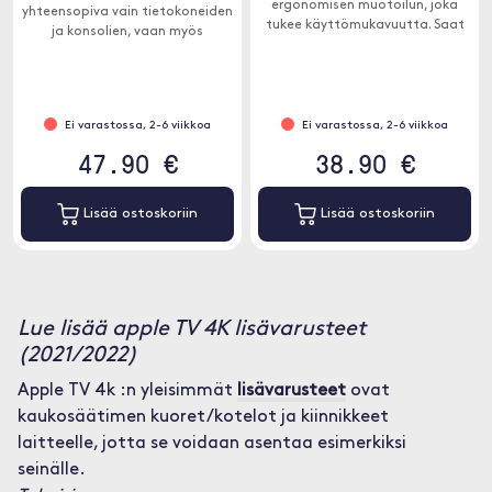
ergonomisen muotoilun, joka
yhteensopiva vain tietokoneiden
tukee käyttömukavuutta. Saat
ja konsolien, vaan myös
myös käytännöllisen
Androidin ja iOS:n kanssa.
älypuhelimen pidikkeen sarjaan.
Ei varastossa, 2-6 viikkoa
Ei varastossa, 2-6 viikkoa
47.90 €
38.90 €
Lisää ostoskoriin
Lisää ostoskoriin
Lue lisää apple TV 4K lisävarusteet
(2021/2022)
Apple TV 4k :n yleisimmät
lisävarusteet
ovat
kaukosäätimen kuoret/kotelot ja kiinnikkeet
laitteelle, jotta se voidaan asentaa esimerkiksi
seinälle.