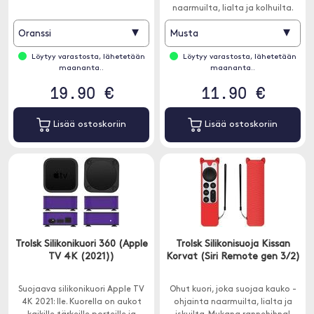
naarmuilta, lialta ja kolhuilta.
▾
▾
Oranssi
Musta
Löytyy varastosta, lähetetään
Löytyy varastosta, lähetetään
maananta..
maananta..
19.90 €
11.90 €
Lisää ostoskoriin
Lisää ostoskoriin
Trolsk Silikonikuori 360 (Apple
Trolsk Silikonisuoja Kissan
TV 4K (2021))
Korvat (Siri Remote gen 3/2)
Suojaava silikonikuori Apple TV
Ohut kuori, joka suojaa kauko -
4K 2021: lle. Kuorella on aukot
ohjainta naarmuilta, lialta ja