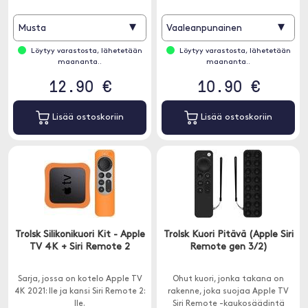
▾
▾
Musta
Vaaleanpunainen
Löytyy varastosta, lähetetään
Löytyy varastosta, lähetetään
maananta..
maananta..
12.90 €
10.90 €
Lisää ostoskoriin
Lisää ostoskoriin
Trolsk Silikonikuori Kit - Apple
Trolsk Kuori Pitävä (Apple Siri
TV 4K + Siri Remote 2
Remote gen 3/2)
Sarja, jossa on kotelo Apple TV
Ohut kuori, jonka takana on
4K 2021: lle ja kansi Siri Remote 2:
rakenne, joka suojaa Apple TV
lle.
Siri Remote -kaukosäädintä