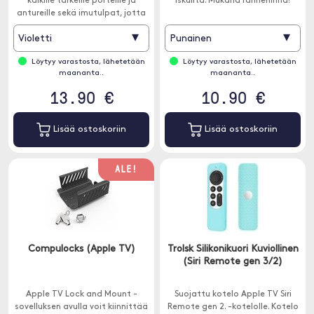
kaikille tärkeille porteille ja
iskuilta. Mukana rannehihna!
antureille sekä imutulpat, jotta
se pysyy vakaasti television
▾
▾
Violetti
Punainen
penkillä tai hyllyllä.
Löytyy varastosta, lähetetään
Löytyy varastosta, lähetetään
maananta..
maananta..
13.90 €
10.90 €
Lisää ostoskoriin
Lisää ostoskoriin
ALE!
Compulocks (Apple TV)
Trolsk Silikonikuori Kuviollinen
(Siri Remote gen 3/2)
Apple TV Lock and Mount -
Suojattu kotelo Apple TV Siri
sovelluksen avulla voit kiinnittää
Remote gen 2. -kotelolle. Kotelo