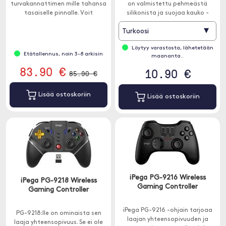
turvakannattimen mille tahansa
on valmistettu pehmeästä
tasaiselle pinnalle. Voit
silikonista ja suojaa kauko -
kiinnittää kannattimen tukevasti
ohjainta naarmuilta, lialta ja
▾
Turkoosi
seinään, työpöydälle,
iskuilta.
työpöydälle, kaappiin ja jopa
Löytyy varastosta, lähetetään
näytön takaosaan.
Etätallennus, noin 3-8 arkisin
maananta..
83.90 €
10.90 €
85.90 €
Lisää ostoskoriin
Lisää ostoskoriin
iPega PG-9216 Wireless
iPega PG-9218 Wireless
Gaming Controller
Gaming Controller
iPega PG-9216 -ohjain tarjoaa
PG-9218:lle on ominaista sen
laajan yhteensopivuuden ja
laaja yhteensopivuus. Se ei ole