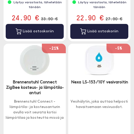
Löytyy varastosta, lähetetään
Löytyy varastosta, lähetetään
tänään
tänään
24.90 €
22.90 €
33.90 €
27.90 €
Lisää ostoskoriin
Lisää ostoskoriin
-21%
-5%
Brennenstuhl Connect
Nexa LS-153 / 10Y vesivaroitin
ZigBee kosteus- ja lämpötila-
anturi
Brennenstuhl Connect -
Vesihälytin, joka auttaa helposti
lämpötila- ja kosteusanturin
havaitsemaan vesivuodot.
avulla voit seurata kotisi
lämpötilaa ja kosteutta missä ja
milloin tahansa.