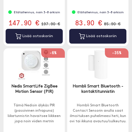
HomeKitin kanssa.
Etätallennus, noin 3-8 arkisin
Etätallennus, noin 3-8 arkisin
147.90 €
83.90 €
197.90 €
85.90 €
Lisää ostoskoriin
Lisää ostoskoriin
-6%
-35%
Nedis SmartLife ZigBee
Hombli Smart Bluetooth -
Motion Sensor (PIR)
kontaktitunnistin
Tämä Nedisin älykäs PIR
Hombli Smart Bluetooth
(passiivinen infrapuna)
Contact Sensorin avulla saat
liiketunnistin havaitsee liikkeen
ilmoituksen puhelimeesi heti, kun
jopa noin viiden metrin
ovi tai ikkuna avautuu/sulkeutuu.
etäisyydeltä ja kattaa 120°
Hombli Smart Bluetooth Bridge