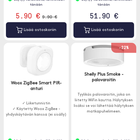
tänään
tänään
5.90 €
51.90 €
9.90 €
Lisää ostoskoriin
Lisää ostoskoriin
-22%
Shelly Plus Smoke -
palovaroitin
Woox ZigBee Smart PIR-
anturi
Tyylikäs palovaroitin, joka on
liitetty WiFin kautta. Hälytyksen
✓ Liiketunnistin
lisäksi se voi lähettää hälytyksen
✓ Käytetty Woox ZigBee -
matkapuhelimeen.
yhdyskäytävän kanssa (ei sisälly)