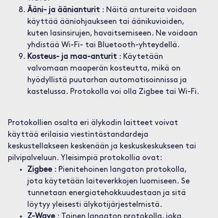
Ääni- ja äänianturit
: Näitä antureita voidaan
käyttää ääniohjaukseen tai äänikuvioiden,
kuten lasinsirujen, havaitsemiseen. Ne voidaan
yhdistää Wi-Fi- tai Bluetooth-yhteydellä.
Kosteus- ja maa-anturit
: Käytetään
valvomaan maaperän kosteutta, mikä on
hyödyllistä puutarhan automatisoinnissa ja
kastelussa. Protokolla voi olla Zigbee tai Wi-Fi.
Protokollien osalta eri älykodin laitteet voivat
käyttää erilaisia viestintästandardeja
keskustellakseen keskenään ja keskuskeskukseen tai
pilvipalveluun. Yleisimpiä protokollia ovat:
Zigbee
: Pienitehoinen langaton protokolla,
jota käytetään laiteverkkojen luomiseen. Se
tunnetaan energiatehokkuudestaan ja sitä
löytyy yleisesti älykotijärjestelmistä.
Z-Wave
: Toinen langaton protokolla, joka