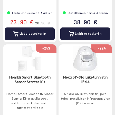
Etätallennus, noin 3-8 arkisin
Etätallennus, noin 3-8 arkisin
23.90 €
38.90 €
26.90 €
Lisää ostoskoriin
Lisää ostoskoriin
-25%
-22%
Hombli Smart Bluetooth
Nexa SP-816 Liiketunnistin
Sensor Starter Kit
IP44
Hombli Smart Bluetooth Sensor
SP-816 on liiketunnistin, joka
Starter Kitin avulla saat
toimii passiivisen infrapunavalon
välittömästi kaiken mitä
(PIR) kanssa.
tarvitset älykodin
laajentamiseen älykkäillä