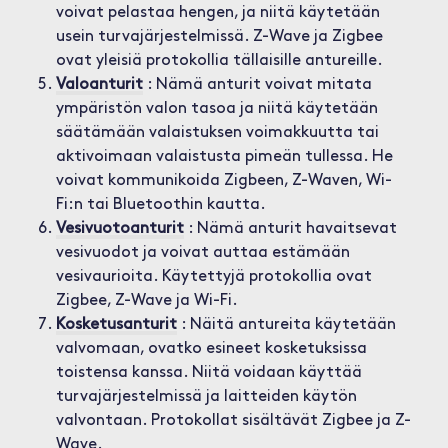
voivat pelastaa hengen, ja niitä käytetään
usein turvajärjestelmissä. Z-Wave ja Zigbee
ovat yleisiä protokollia tällaisille antureille.
Valoanturit
: Nämä anturit voivat mitata
ympäristön valon tasoa ja niitä käytetään
säätämään valaistuksen voimakkuutta tai
aktivoimaan valaistusta pimeän tullessa. He
voivat kommunikoida Zigbeen, Z-Waven, Wi-
Fi:n tai Bluetoothin kautta.
Vesivuotoanturit
: Nämä anturit havaitsevat
vesivuodot ja voivat auttaa estämään
vesivaurioita. Käytettyjä protokollia ovat
Zigbee, Z-Wave ja Wi-Fi.
Kosketusanturit
: Näitä antureita käytetään
valvomaan, ovatko esineet kosketuksissa
toistensa kanssa. Niitä voidaan käyttää
turvajärjestelmissä ja laitteiden käytön
valvontaan. Protokollat sisältävät Zigbee ja Z-
Wave.