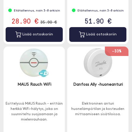
Etätallennus, noin 3-8 arkisin
Etätallennus, noin 3-8 arkisin
28.90 €
51.90 €
35.90 €
Lisää ostoskoriin
Lisää ostoskoriin
-33%
MAUS Rauch WiFi
Danfoss Ally -huoneanturi
Esittelyssä MAUS Rauch - erittäin
Elektroninen anturi
herkkä WiFi-hälytys, joka on
huonelämpötilan ja kosteuden
suunniteltu suojaamaan ja
mittaamiseen sisätiloissa.
mielenrauhaan.