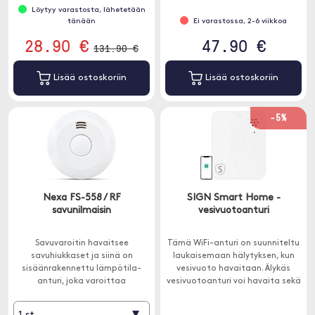
Löytyy varastosta, lähetetään
tänään
Ei varastossa, 2-6 viikkoa
28.90 €
47.90 €
131.90 €
Lisää ostoskoriin
Lisää ostoskoriin
-5%
Nexa FS-558 / RF
SIGN Smart Home -
savunilmaisin
vesivuotoanturi
Savuvaroitin havaitsee
Tämä WiFi-anturi on suunniteltu
savuhiukkaset ja siinä on
laukaisemaan hälytyksen, kun
sisäänrakennettu lämpötila-
vesivuoto havaitaan. Älykäs
anturi, joka varoittaa
vesivuotoanturi voi havaita sekä
tulipalosta varhaisessa
suuria että pieniä määriä vettä
vaiheessa.
sekä korkean kosteustason.
▾