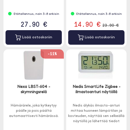
Etätallennus, noin 3-8 arkisin
Etätallennus, noin 3-8 arkisin
27.90 €
14.90 €
23.90 €
Lisää ostoskoriin
Lisää ostoskoriin
-11%
Nexa LBST-604 -
Nedis SmartLife Zigbee -
skymningsrelä
ilmastoanturi näytöllä
Hämärärele, joka kytkeytyy
Nedis älykäs ilmasto-anturi
päälle ja pois päältä
mittaa huoneen lämpötilan ja
automaattisesti hämärässä.
kosteuden, näyttää sen selkeällä
näytöllä ja lähettää tiedot
Nedis SmartLife -sovellukseen.