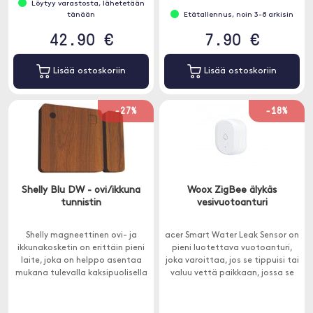
Löytyy varastosta, lähetetään
tänään
Etätallennus, noin 3-8 arkisin
42.90 €
7.90 €
Lisää ostoskoriin
Lisää ostoskoriin
-27%
-18%
Shelly Blu DW - ovi/ikkuna
Woox ZigBee älykäs
tunnistin
vesivuotoanturi
Shelly magneettinen ovi- ja
acer Smart Water Leak Sensor on
ikkunakosketin on erittäin pieni
pieni luotettava vuotoanturi,
laite, joka on helppo asentaa
joka varoittaa, jos se tippuisi tai
mukana tulevalla kaksipuolisella
valuu vettä paikkaan, jossa se
teipillä.
sijaitsee.