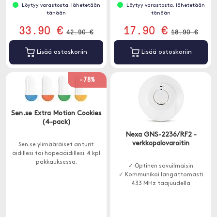
Löytyy varastosta, lähetetään
Löytyy varastosta, lähetetään
tänään
tänään
33.90 €
17.90 €
42.90 €
18.90 €
Lisää ostoskoriin
Lisää ostoskoriin
-78%
Sen.se Extra Motion Cookies
(4-pack)
Nexa GNS-2236/RF2 -
verkkopalovaroitin
Sen.se ylimääräiset anturit
äidillesi tai hopeaäidillesi. 4 kpl
pakkauksessa.
✓ Optinen savuilmaisin
✓ Kommunikoi langattomasti
433 MHz taajuudella