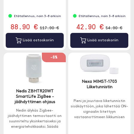
antureilla.
Etätallennus, noin 3-8 arkisin
Etätallennus, noin 3-8 arkisin
88.90 €
42.90 €
117.90 €
54.90 €
Lisää ostoskoriin
Lisää ostoskoriin
-6%
Nexa MIMST-1703
Liiketunnistin
Nedis ZBHTR20WT
SmartLife ZigBee -
Pieni ja joustava liiketunnistin
jäähdyttimen ohjaus
sisäkäyttöön, joka lähettää ON-
Nedin älykäs Zigbee-
signaalin liitettyyn
jäähdyttimen termostaatti on
vastaanottimeen liikkumisen
suunniteltu yksinkertaiseksi ja
aikana.
energiatehokkaaksi. Säädä
ilmastoa missä tahansa