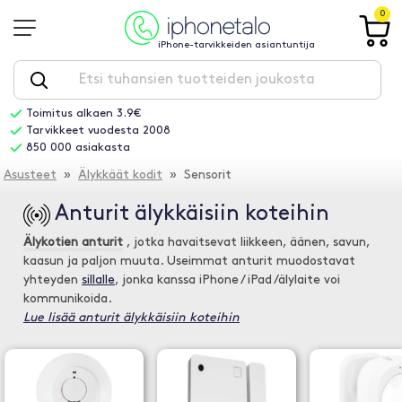
0
iPhone-tarvikkeiden asiantuntija
Toimitus alkaen 3.9€
Tarvikkeet vuodesta 2008
850 000 asiakasta
Asusteet
»
Älykkäät kodit
» Sensorit
Anturit älykkäisiin koteihin
Älykotien anturit
, jotka havaitsevat liikkeen, äänen, savun,
kaasun ja paljon muuta. Useimmat anturit muodostavat
yhteyden
sillalle
, jonka kanssa iPhone / iPad /älylaite voi
kommunikoida.
Lue lisää anturit älykkäisiin koteihin