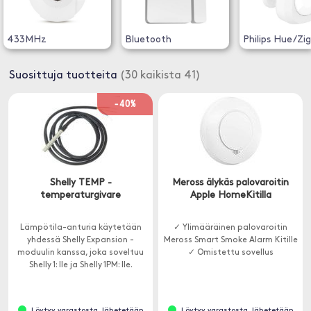
433MHz
Bluetooth
Philips Hue/Zi
Suosittuja tuotteita
(30 kaikista 41)
-40%
Shelly TEMP -
Meross älykäs palovaroitin
temperaturgivare
Apple HomeKitilla
Lämpötila-anturia käytetään
✓ Ylimääräinen palovaroitin
yhdessä Shelly Expansion -
Meross Smart Smoke Alarm Kitille
moduulin kanssa, joka soveltuu
✓ Omistettu sovellus
Shelly 1: lle ja Shelly 1PM: lle.
Löytyy varastosta, lähetetään
Löytyy varastosta, lähetetään