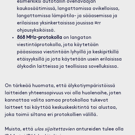
esimerkiksi autotallin ovenavaajan
kaukosäätimissä, langattomissa ovikelloissa,
langattomissa lämpötila- ja sääasemissa ja
erilaisissa yksinkertaisissa jousissa ¤rr
ohjausyksiköissä.
868 MHz-protokolla
on langaton
viestintäprotokolla, jota käytetään
pääasiassa viestintään lyhyillä ja keskipitkillä
etäisyyksillä ja jota käytetään usein erilaisissa
älykodin laitteissa ja teollisissa sovelluksissa.
On tärkeää huomata, että älykotiympäristöissä
laitteiden yhteensopivuus voi olla huolenaihe, joten
kannattaa valita samaa protokollaa tukevat
laitteet tai käyttää keskuskeskitintä tai alustaa,
joka toimii siltana eri protokollien välillä.
Muista, että
ulos sijoitettavien
antureiden tulee olla