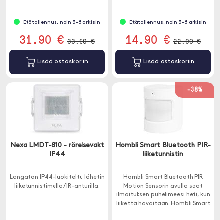
kulman.
vaaditaan.
Etätallennus, noin 3-8 arkisin
Etätallennus, noin 3-8 arkisin
31.90 €
14.90 €
33.90 €
22.90 €
Lisää ostoskoriin
Lisää ostoskoriin
-38%
Nexa LMDT-810 - rörelsevakt
Hombli Smart Bluetooth PIR-
IP44
liiketunnistin
Langaton IP44-luokiteltu lähetin
Hombli Smart Bluetooth PIR
liiketunnistimella / IR-anturilla.
Motion Sensorin avulla saat
ilmoituksen puhelimeesi heti, kun
liikettä havaitaan. Hombli Smart
Bluetooth Bridge vaaditaan.