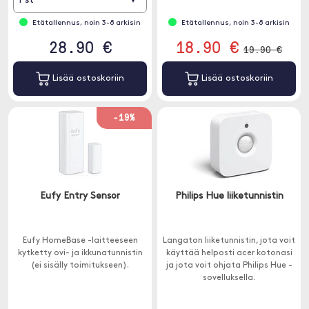
1 st
Etätallennus, noin 3-8 arkisin
Etätallennus, noin 3-8 arkisin
28.90 €
18.90 €
19.90 €
Lisää ostoskoriin
Lisää ostoskoriin
-19%
Eufy Entry Sensor
Philips Hue liiketunnistin
Eufy HomeBase -laitteeseen
Langaton liiketunnistin, jota voit
kytketty ovi- ja ikkunatunnistin
käyttää helposti acer kotonasi
(ei sisälly toimitukseen).
ja jota voit ohjata Philips Hue -
sovelluksella.