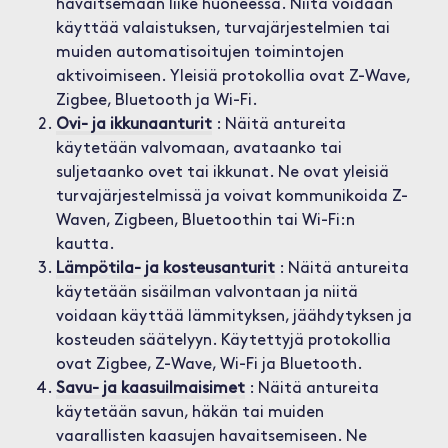
havaitsemaan liike huoneessa. Niitä voidaan
käyttää valaistuksen, turvajärjestelmien tai
muiden automatisoitujen toimintojen
aktivoimiseen. Yleisiä protokollia ovat Z-Wave,
Zigbee, Bluetooth ja Wi-Fi.
Ovi- ja ikkunaanturit
: Näitä antureita
käytetään valvomaan, avataanko tai
suljetaanko ovet tai ikkunat. Ne ovat yleisiä
turvajärjestelmissä ja voivat kommunikoida Z-
Waven, Zigbeen, Bluetoothin tai Wi-Fi:n
kautta.
Lämpötila- ja kosteusanturit
: Näitä antureita
käytetään sisäilman valvontaan ja niitä
voidaan käyttää lämmityksen, jäähdytyksen ja
kosteuden säätelyyn. Käytettyjä protokollia
ovat Zigbee, Z-Wave, Wi-Fi ja Bluetooth.
Savu- ja kaasuilmaisimet
: Näitä antureita
käytetään savun, häkän tai muiden
vaarallisten kaasujen havaitsemiseen. Ne