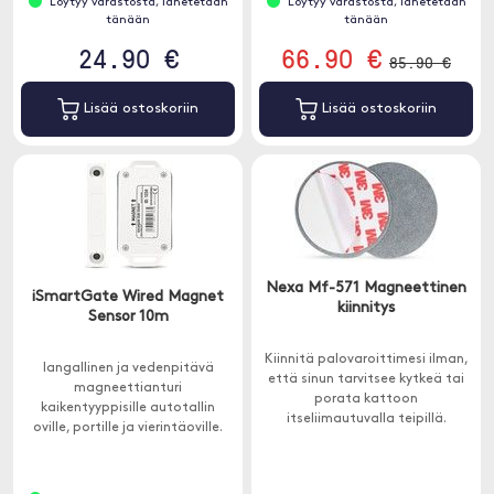
Löytyy varastosta, lähetetään
Löytyy varastosta, lähetetään
tänään
tänään
24.90 €
66.90 €
85.90 €
Lisää ostoskoriin
Lisää ostoskoriin
Nexa Mf-571 Magneettinen
iSmartGate Wired Magnet
kiinnitys
Sensor 10m
Kiinnitä palovaroittimesi ilman,
langallinen ja vedenpitävä
että sinun tarvitsee kytkeä tai
magneettianturi
porata kattoon
kaikentyyppisille autotallin
itseliimautuvalla teipillä.
oville, portille ja vierintäoville.
Oven tai portin tilan
seuraamiseen iSmartGaten
avulla.