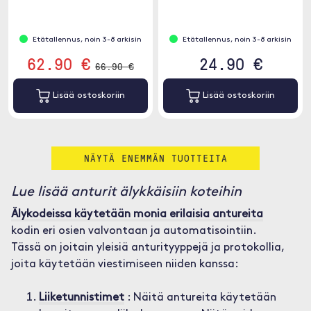
kodissasi kätevän sovelluksen
avulla.
Etätallennus, noin 3-8 arkisin
Etätallennus, noin 3-8 arkisin
62.90 €
24.90 €
66.90 €
Lisää ostoskoriin
Lisää ostoskoriin
NÄYTÄ ENEMMÄN TUOTTEITA
Lue lisää anturit älykkäisiin koteihin
Älykodeissa käytetään monia erilaisia antureita
kodin eri osien valvontaan ja automatisointiin.
Tässä on joitain yleisiä anturityyppejä ja protokollia,
joita käytetään viestimiseen niiden kanssa:
Liiketunnistimet
: Näitä antureita käytetään