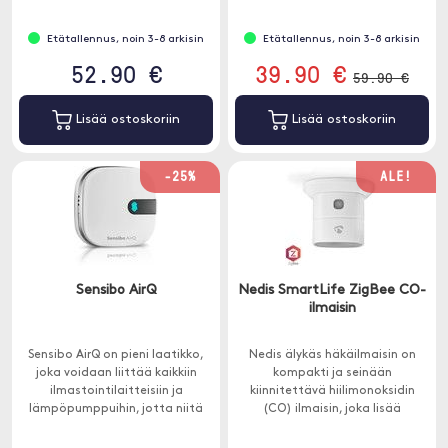
Etätallennus, noin 3-8 arkisin
Etätallennus, noin 3-8 arkisin
52.90 €
39.90 €
59.90 €
Lisää ostoskoriin
Lisää ostoskoriin
-25%
ALE!
Sensibo AirQ
Nedis SmartLife ZigBee CO-
ilmaisin
Sensibo AirQ on pieni laatikko,
Nedis älykäs häkäilmaisin on
joka voidaan liittää kaikkiin
kompakti ja seinään
ilmastointilaitteisiin ja
kiinnitettävä hiilimonoksidin
lämpöpumppuihin, jotta niitä
(CO) ilmaisin, joka lisää
ohjataan tällä älykkäällä
turvallisuuttasi.
anturilla. Yhteensopiva Apple