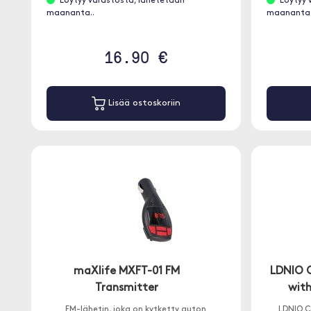
Löytyy varastosta, lähetetään
Löytyy 
maananta..
maananta.
16.90 €
Lisää ostoskoriin
maXlife MXFT-01 FM
LDNIO 
Transmitter
with
FM-lähetin, joka on kytketty auton
LDNIO C