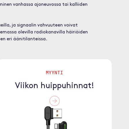
nen vanhassa ajoneuvossa tai kalliiden
ueilla, ja signaalin vahvuuteen voivat
massa olevilla radiokanavilla häiriöiden
n eri äänitilanteissa.
MYYNTI
Viikon huippuhinnat!