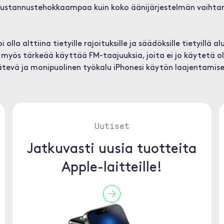
ustannustehokkaampaa kuin koko äänijärjestelmän vaihtami
 alttiina tietyille rajoituksille ja säädöksille tietyillä al
myös tärkeää käyttää FM-taajuuksia, joita ei jo käytetä ole
kätevä ja monipuolinen työkalu iPhonesi käytön laajentamisee
Uutiset
Jatkuvasti uusia tuotteita
Apple-laitteille!