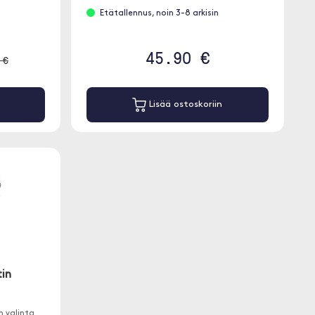
Etätallennus, noin 3-8 arkisin
45.90 €
 €
Lisää ostoskoriin
in
n valinta