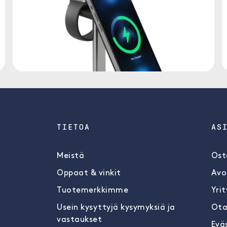
TIETOA
AS
Meistä
Ost
Oppaat & vinkit
Avo
Tuotemerkkimme
Yrit
Usein kysyttyjä kysymyksiä ja
Ota
vastaukset
Evä