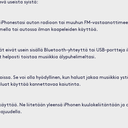
evä useista syistä:
 iPhonestasi auton radioon tai muuhun FM-vastaanottimeen
mella tai autossa ilman kaapeleiden käyttöä.
eivät usein sisällä Bluetooth-yhteyttä tai USB-portteja iP
 helposti toistaa musiikkia älypuhelimeltasi.
oissa. Se voi olla hyödyllinen, kun haluat jakaa musiikkia yst
aluat käyttää kannettavaa kaiutinta.
yttää. Ne liitetään yleensä iPhonen kuulokeliitäntään ja 
aajuudella.