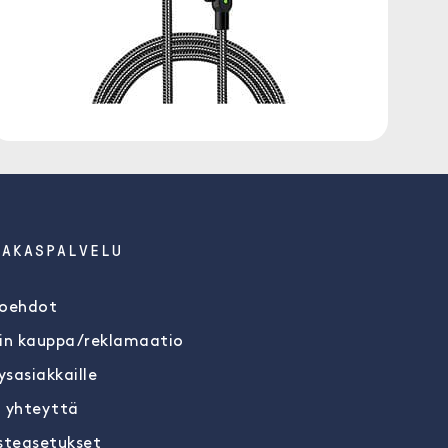
IAKASPALVELU
oehdot
in kauppa/reklamaatio
ysasiakkaille
 yhteyttä
steasetukset