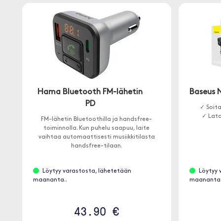
Hama Bluetooth FM-lähetin
Baseus 
PD
✓ Soit
✓ Lata
FM-lähetin Bluetoothilla ja handsfree-
toiminnolla. Kun puhelu saapuu, laite
vaihtaa automaattisesti musiikkitilasta
handsfree-tilaan.
Löytyy varastosta, lähetetään
Löytyy 
maananta..
maananta.
43.90 €