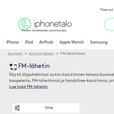
Tilaa nyt
iPhone-tarvikkeiden asiantuntija
iPhone
iPad
AirPods
Apple Watch
Samsung
Asusteet
»
Autotarvikkeet
» FM-lähettimet
FM-lähetin
Käytä älypuhelintasi auton kaiuttimien kanssa kuunnel
kaapeleita, FM-lähettimiä ja handsfree-kaiuttimia,
Lue lisää FM-lähetin
Filter