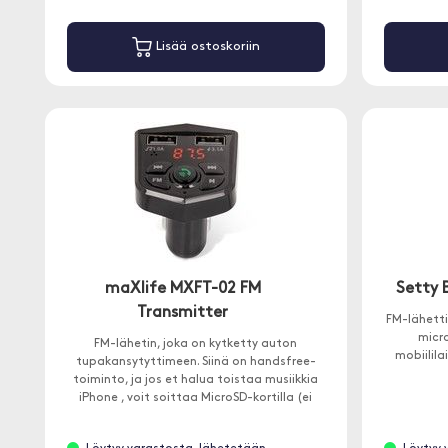
Lisää ostoskoriin
maXlife MXFT-02 FM
Setty 
Transmitter
FM-lähetti
micro
FM-lähetin, joka on kytketty auton
mobiilila
tupakansytyttimeen. Siinä on handsfree-
toiminto, ja jos et halua toistaa musiikkia
iPhone , voit soittaa MicroSD-kortilla (ei
sisälly toimitukseen).