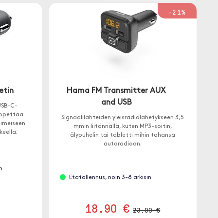
-21%
etin
Hama FM Transmitter AUX
and USB
 USB-C-
/lopettaa
Signaalilähteiden yleisradiolähetykseen 3,5
iimeiseen
mm:n liitännällä, kuten MP3-soitin,
eella.
älypuhelin tai tabletti mihin tahansa
autoradioon.
n
Etätallennus, noin 3-8 arkisin
18.90 €
23.90 €