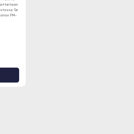
laitteitaan
autossa. Se
iirron FM-
ähteeseen