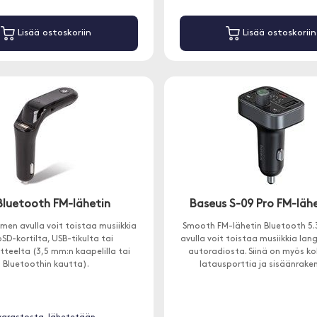
Lisää ostoskoriin
Lisää ostoskoriin
Bluetooth FM-lähetin
Baseus S-09 Pro FM-läh
men avulla voit toistaa musiikkia
Smooth FM-lähetin Bluetooth 5.3:
SD-kortilta, USB-tikulta tai
avulla voit toistaa musiikkia la
itteelta (3,5 mm:n kaapelilla tai
autoradiosta. Siinä on myös k
Bluetoothin kautta).
latausporttia ja sisäänrake
mikrofoni handsfree-puheluita