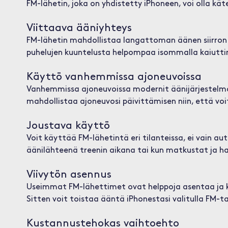
FM-lähetin, joka on yhdistetty iPhoneen, voi olla kät
Viittaava ääniyhteys
FM-lähetin mahdollistaa langattoman äänen siirron
puhelujen kuuntelusta helpompaa isommalla kaiutti
Käyttö vanhemmissa ajoneuvoissa
Vanhemmissa ajoneuvoissa modernit äänijärjestelmät 
mahdollistaa ajoneuvosi päivittämisen niin, että voit
Joustava käyttö
Voit käyttää FM-lähetintä eri tilanteissa, ei vain aut
äänilähteenä treenin aikana tai kun matkustat ja h
Viivytön asennus
Useimmat FM-lähettimet ovat helppoja asentaa ja kä
Sitten voit toistaa ääntä iPhonestasi valitulla FM-t
Kustannustehokas vaihtoehto