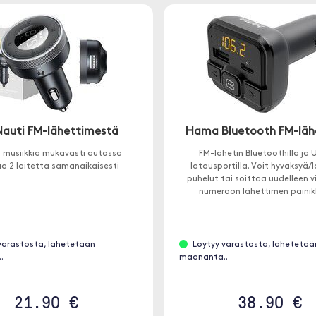
Nauti FM-lähettimestä
Hama Bluetooth FM-läh
a musiikkia mukavasti autossa
FM-lähetin Bluetoothilla ja
a 2 laitetta samanaikaisesti
latausportilla. Voit hyväksyä
puhelut tai soittaa uudelleen v
numeroon lähettimen painikk
varastosta, lähetetään
Löytyy varastosta, lähetetää
.
maananta..
21.90 €
38.90 €