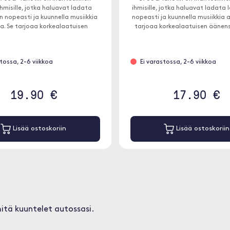
ihmisille, jotka haluavat ladata
ihmisille, jotka haluavat ladata 
n nopeasti ja kuunnella musiikkia
nopeasti ja kuunnella musiikkia 
a. Se tarjoaa korkealaatuisen
tarjoaa korkealaatuisen äänens
rron FM-kaistalla, yhdistettynä
kaistalla, yhdistettynä äänil
hteeseen Bluetoothin kautta.
Bluetoothin kautta.
stossa, 2-6 viikkoa
Ei varastossa, 2-6 viikkoa
19.90 €
17.90 €
Lisää ostoskoriin
Lisää ostoskoriin
 mitä kuuntelet autossasi.