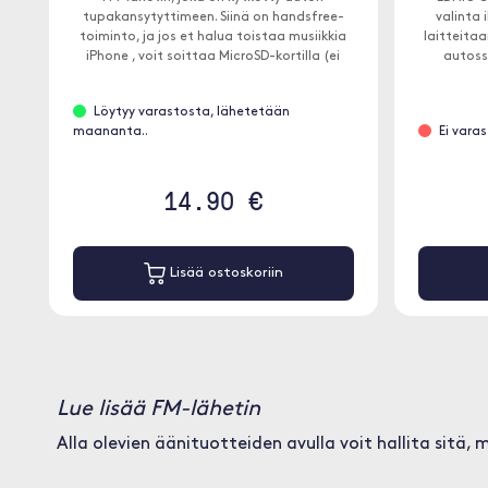
tupakansytyttimeen. Siinä on handsfree-
valinta 
toiminto, ja jos et halua toistaa musiikkia
laitteitaa
iPhone , voit soittaa MicroSD-kortilla (ei
autoss
sisälly toimitukseen).
äänensii
äänilä
Löytyy varastosta, lähetetään
maananta..
Ei vara
14.90 €
Lisää ostoskoriin
Lue lisää FM-lähetin
Alla olevien äänituotteiden avulla voit hallita sitä,