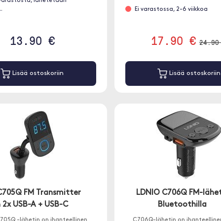
varastosta, lähetetään
.
Ei varastossa, 2-6 viikkoa
13.90 €
17.90 €
24.90
Lisää ostoskoriin
Lisää ostoskoriin
C705Q FM Transmitter
LDNIO C706Q FM-lähet
 2x USB-A + USB-C
Bluetoothilla
705Q -lähetin on ihanteellinen
C706Q-lähetin on ihanteelline