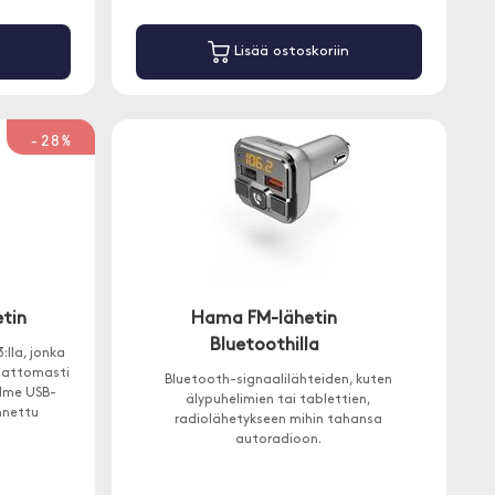
Lisää ostoskoriin
-28%
etin
Hama FM-lähetin
Bluetoothilla
lla, jonka
ngattomasti
Bluetooth-signaalilähteiden, kuten
olme USB-
älypuhelimien tai tablettien,
nnettu
radiolähetykseen mihin tahansa
 varten.
autoradioon.